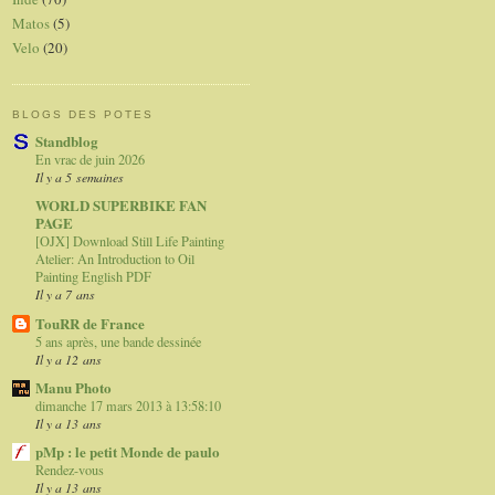
Matos
(5)
Velo
(20)
BLOGS DES POTES
Standblog
En vrac de juin 2026
Il y a 5 semaines
WORLD SUPERBIKE FAN
PAGE
[OJX] Download Still Life Painting
Atelier: An Introduction to Oil
Painting English PDF
Il y a 7 ans
TouRR de France
5 ans après, une bande dessinée
Il y a 12 ans
Manu Photo
dimanche 17 mars 2013 à 13:58:10
Il y a 13 ans
pMp : le petit Monde de paulo
Rendez-vous
Il y a 13 ans