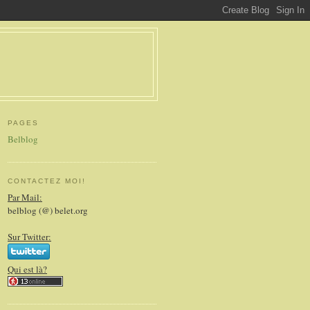
PAGES
Belblog
CONTACTEZ MOI!
Par Mail:
belblog (@) belet.org
Sur Twitter:
Qui est là?