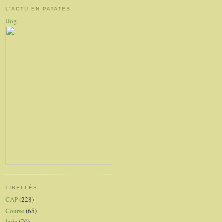
L'ACTU EN PATATES
iJog
LIBELLÉS
CAP
(228)
Course
(65)
Inde
(70)