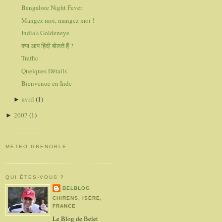
Bangalore Night Fever
Mangez moi, mangez moi !
India's Goldeneye
क्या आप हिंदी बोलते हैं ?
Traffic
Quelques Détails
Bienvenue en Inde
avril
(1)
►
2007
(1)
►
METEO GRENOBLE
QUI ÊTES-VOUS ?
BELBLOG
CHIRENS, ISÈRE,
FRANCE
Le Blog de Belet