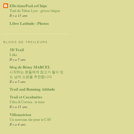
ElleAimePasLesChips
Trail du Tétras Lyre : grosse fatigue
Il y a 13 ans
Libre Latitude : Photos
BLOGS DE TRAILEURS
3D Trail
Liike
Il y a 5 ans
blog de Rémy MARCEL
시작하는 분들에게 참고가 될수 있
는 남자 쇼핑몰 추천합니다
Il y a 5 ans
Trail and Running Attitude
Trail et Cacahuètes
Ultra di Corsica : la trace
Il y a 11 ans
Villemoirieu
Un nouveau site pour le CAV
Il y a 4 ans