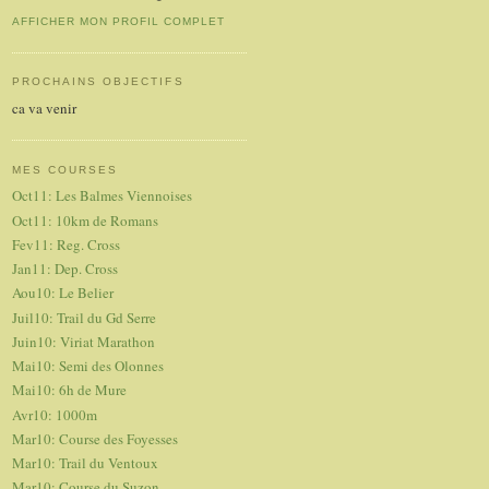
AFFICHER MON PROFIL COMPLET
PROCHAINS OBJECTIFS
ca va venir
MES COURSES
Oct11: Les Balmes Viennoises
Oct11: 10km de Romans
Fev11: Reg. Cross
Jan11: Dep. Cross
Aou10: Le Belier
Juil10: Trail du Gd Serre
Juin10: Viriat Marathon
Mai10: Semi des Olonnes
Mai10: 6h de Mure
Avr10: 1000m
Mar10: Course des Foyesses
Mar10: Trail du Ventoux
Mar10: Course du Suzon