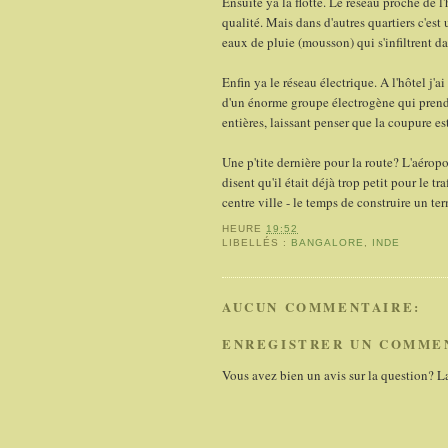
Ensuite ya la flotte. Le réseau proche de l'
qualité. Mais dans d'autres quartiers c'est 
eaux de pluie (mousson) qui s'infiltrent da
Enfin ya le réseau électrique. A l'hôtel j
d'un énorme groupe électrogène qui prend le
entières, laissant penser que la coupure est
Une p'tite dernière pour la route? L'aéropor
disent qu'il était déjà trop petit pour le t
centre ville - le temps de construire un t
HEURE
19:52
LIBELLÉS :
BANGALORE
,
INDE
AUCUN COMMENTAIRE:
ENREGISTRER UN COMME
Vous avez bien un avis sur la question? L