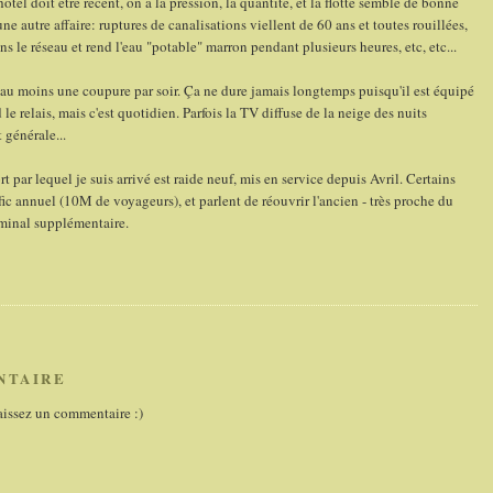
hôtel doit être récent, on a la pression, la quantité, et la flotte semble de bonne
une autre affaire: ruptures de canalisations viellent de 60 ans et toutes rouillées,
ns le réseau et rend l'eau "potable" marron pendant plusieurs heures, etc, etc...
'ai au moins une coupure par soir. Ça ne dure jamais longtemps puisqu'il est équipé
 relais, mais c'est quotidien. Parfois la TV diffuse de la neige des nuits
 générale...
t par lequel je suis arrivé est raide neuf, mis en service depuis Avril. Certains
rafic annuel (10M de voyageurs), et parlent de réouvrir l'ancien - très proche du
erminal supplémentaire.
NTAIRE
aissez un commentaire :)