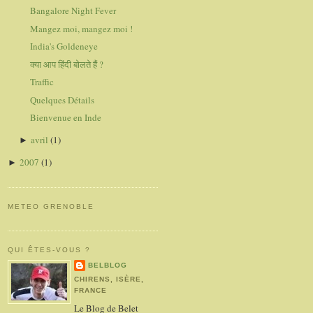
Bangalore Night Fever
Mangez moi, mangez moi !
India's Goldeneye
क्या आप हिंदी बोलते हैं ?
Traffic
Quelques Détails
Bienvenue en Inde
avril
(1)
►
2007
(1)
►
METEO GRENOBLE
QUI ÊTES-VOUS ?
BELBLOG
CHIRENS, ISÈRE,
FRANCE
Le Blog de Belet