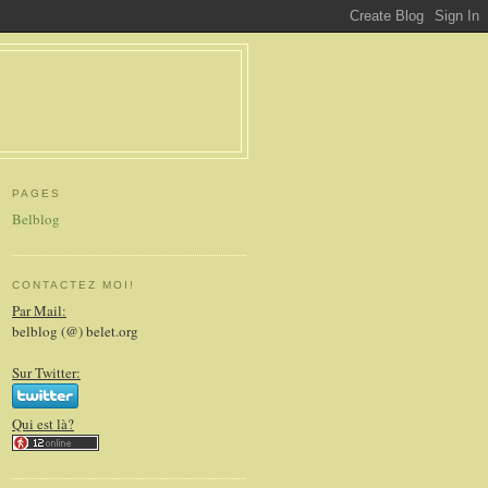
PAGES
Belblog
CONTACTEZ MOI!
Par Mail:
belblog (@) belet.org
Sur Twitter:
Qui est là?