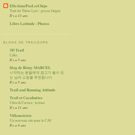
ElleAimePasLesChips
Trail du Tétras Lyre : grosse fatigue
Il y a 13 ans
Libre Latitude : Photos
BLOGS DE TRAILEURS
3D Trail
Liike
Il y a 5 ans
blog de Rémy MARCEL
시작하는 분들에게 참고가 될수 있
는 남자 쇼핑몰 추천합니다
Il y a 5 ans
Trail and Running Attitude
Trail et Cacahuètes
Ultra di Corsica : la trace
Il y a 11 ans
Villemoirieu
Un nouveau site pour le CAV
Il y a 4 ans