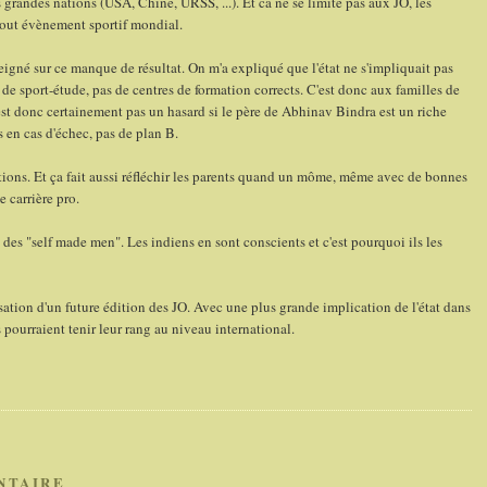
grandes nations (USA, Chine, URSS, ...). Et ca ne se limite pas aux JO, les
tout évènement sportif mondial.
igné sur ce manque de résultat. On m'a expliqué que l'état ne s'impliquait pas
s de sport-étude, pas de centres de formation corrects. C'est donc aux familles de
'est donc certainement pas un hasard si le père de Abhinav Bindra est un riche
s en cas d'échec, pas de plan B.
tions. Et ça fait aussi réfléchir les parents quand un môme, même avec de bonnes
 carrière pro.
 des "self made men". Les indiens en sont conscients et c'est pourquoi ils les
nisation d'un future édition des JO. Avec une plus grande implication de l'état dans
s pourraient tenir leur rang au niveau international.
NTAIRE