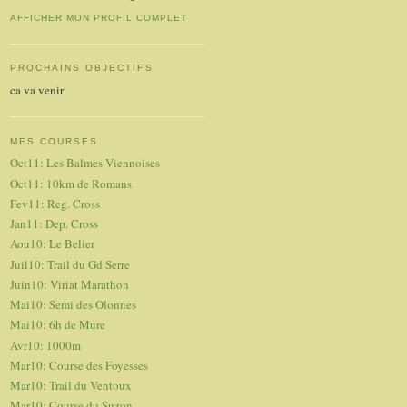
AFFICHER MON PROFIL COMPLET
PROCHAINS OBJECTIFS
ca va venir
MES COURSES
Oct11: Les Balmes Viennoises
Oct11: 10km de Romans
Fev11: Reg. Cross
Jan11: Dep. Cross
Aou10: Le Belier
Juil10: Trail du Gd Serre
Juin10: Viriat Marathon
Mai10: Semi des Olonnes
Mai10: 6h de Mure
Avr10: 1000m
Mar10: Course des Foyesses
Mar10: Trail du Ventoux
Mar10: Course du Suzon