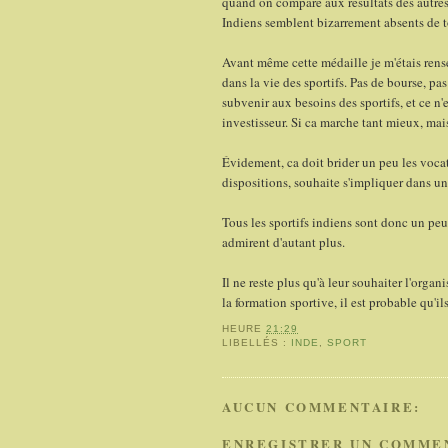
quand on compare aux résultats des autres 
Indiens semblent bizarrement absents de 
Avant même cette médaille je m'étais rense
dans la vie des sportifs. Pas de bourse, pa
subvenir aux besoins des sportifs, et ce n
investisseur. Si ca marche tant mieux, mai
Évidement, ca doit brider un peu les voca
dispositions, souhaite s'impliquer dans une
Tous les sportifs indiens sont donc un peu
admirent d'autant plus.
Il ne reste plus qu'à leur souhaiter l'orga
la formation sportive, il est probable qu'il
HEURE
21:29
LIBELLÉS :
INDE
,
SPORT
AUCUN COMMENTAIRE:
ENREGISTRER UN COMME