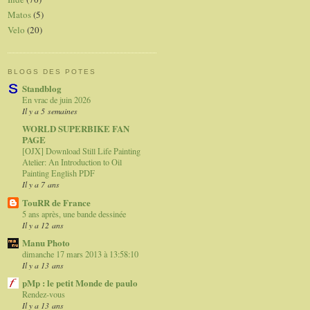
Matos
(5)
Velo
(20)
BLOGS DES POTES
Standblog
En vrac de juin 2026
Il y a 5 semaines
WORLD SUPERBIKE FAN
PAGE
[OJX] Download Still Life Painting
Atelier: An Introduction to Oil
Painting English PDF
Il y a 7 ans
TouRR de France
5 ans après, une bande dessinée
Il y a 12 ans
Manu Photo
dimanche 17 mars 2013 à 13:58:10
Il y a 13 ans
pMp : le petit Monde de paulo
Rendez-vous
Il y a 13 ans