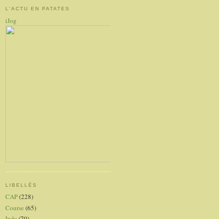
L'ACTU EN PATATES
iJog
LIBELLÉS
CAP
(228)
Course
(65)
Inde
(70)