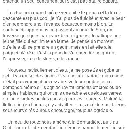
entendu un seul concurrent qui s'était pas gaufré qqpart).
Le choc m'a quand même verrouillé le genou et la fin de
descente est plus cool, je n'ai plus de fluidité et avec la peur
d'en reprendre une, j'avance beaucoup moins bien. La
douleur et l'appréhension passent au bout de 5mn, on
traverse quelques hameaux bien mignons. Je rattrape une
jeune fille qui est limite en larme. Je pense un moment
qu'elle a dû se prendre un gadin, mais en fait elle a le
poignet plâtré et c'est la peur de s'en prendre un qui doit
l'oppresser, trop de stress, elle craque...
Nouveau ravitaillement d'eau, je me pose 2s et gobe un
gel. Il y a en fait des points d'eau un peu partout, mon camel
n'était pas vraiment nécessaire. Vu leur nombre je me
demande même s'il s'agit de ravitaillements officiels ou de
simples habitants qui ont mis une table et quelques verres,
du thé et autres petites choses pour les coureurs. Malgré la
flotte qui n'en fini pas, il y a d'ailleurs pas mal de spectateurs
sous leurs cirés à nous encourager, toujours agréable.
Un peu de route nous amène à la Bernardière, puis au
Clot. Faux plat descendant, je déroule tranquillement, je suis