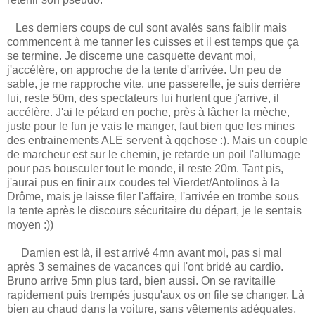
Les derniers coups de cul sont avalés sans faiblir mais
commencent à me tanner les cuisses et il est temps que ça
se termine. Je discerne une casquette devant moi,
j'accélère, on approche de la tente d'arrivée. Un peu de
sable, je me rapproche vite, une passerelle, je suis derrière
lui, reste 50m, des spectateurs lui hurlent que j'arrive, il
accélère. J'ai le pétard en poche, près à lâcher la mèche,
juste pour le fun je vais le manger, faut bien que les mines
des entrainements ALE servent à qqchose :). Mais un couple
de marcheur est sur le chemin, je retarde un poil l'allumage
pour pas bousculer tout le monde, il reste 20m. Tant pis,
j'aurai pus en finir aux coudes tel Vierdet/Antolinos à la
Drôme, mais je laisse filer l'affaire, l'arrivée en trombe sous
la tente après le discours sécuritaire du départ, je le sentais
moyen :))
Damien est là, il est arrivé 4mn avant moi, pas si mal
après 3 semaines de vacances qui l'ont bridé au cardio.
Bruno arrive 5mn plus tard, bien aussi. On se ravitaille
rapidement puis trempés jusqu'aux os on file se changer. Là
bien au chaud dans la voiture, sans vêtements adéquates,