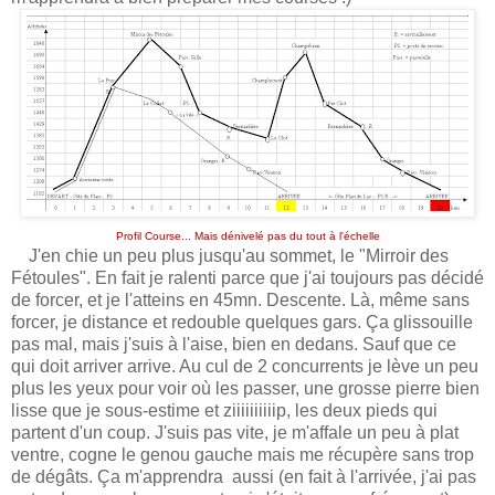
Profil Course... Mais dénivelé pas du tout à l'échelle
J'en chie un peu plus jusqu'au sommet, le "Mirroir des
Fétoules". En fait je ralenti parce que j'ai toujours pas décidé
de forcer, et je l'atteins en 45mn. Descente. Là, même sans
forcer, je distance et redouble quelques gars. Ça glissouille
pas mal, mais j'suis à l'aise, bien en dedans. Sauf que ce
qui doit arriver arrive. Au cul de 2 concurrents je lève un peu
plus les yeux pour voir où les passer, une grosse pierre bien
lisse que je sous-estime et ziiiiiiiiiip, les deux pieds qui
partent d'un coup. J'suis pas vite, je m'affale un peu à plat
ventre, cogne le genou gauche mais me récupère sans trop
de dégâts. Ça m'apprendra aussi (en fait à l'arrivée, j'ai pas