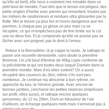
qu'elle ait tord), elle nous a vraiment mis minable dans ce
petit bout de montée. Faut dire que le terrain est piégeur, des
petits singles d'herbe avec pierres qui ressortent, lissées par
les milliers de randonneurs et rendues ultra glissantes par la
flotte. Moi je trouve ça plus fun et moins dangereux que les
pierriers, à chaque pas ça glisse un peu mais ca se
récupère, ce qui m'empêchera pas de finir limite sur le cul
une ou deux fois. Et je comprends qu'elle ne puisse pas se
lâcher avec son poignet, pas le droit à l'erreur.
Retour à la Bernadière, là je zappe le ravito. Je rattrape et
passe une nouvelle demoiselle, sans doute la première
féminine. Un p'tit bout d'femme de 40kg copie conforme de
la précédente et qui ont toutes deux largué Damien dans la
première montée. Mais d'où elles sortent? On a aussi
récupéré des coureurs du 2km, même s'ils sont peu
nombreux. Je continue ma descente à bon rythme, on
approche du bas, le Vénéon gronde. Avec encore de
bonnes jambes, j'enchaine les petites relances (imprévues
sur profil, elles aussi), et rattrape encore quelques
personnes, du 12 ou 20km. Dont un kikoureur de l'ain
d'ailleurs, on échange quelques mots mais n'arriverait pas à
retenir son pseudo.