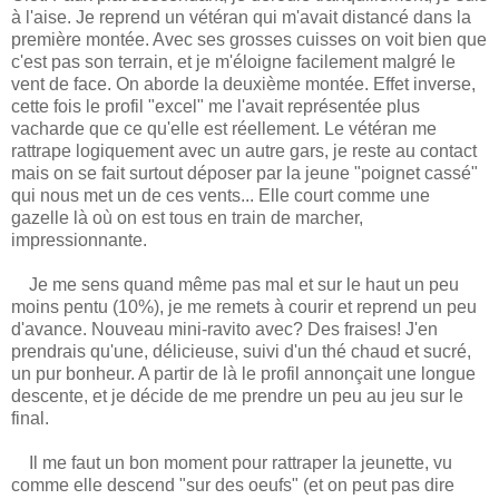
à l'aise. Je reprend un vétéran qui m'avait distancé dans la
première montée. Avec ses grosses cuisses on voit bien que
c'est pas son terrain, et je m'éloigne facilement malgré le
vent de face. On aborde la deuxième montée. Effet inverse,
cette fois le profil "excel" me l'avait représentée plus
vacharde que ce qu'elle est réellement. Le vétéran me
rattrape logiquement avec un autre gars, je reste au contact
mais on se fait surtout déposer par la jeune "poignet cassé"
qui nous met un de ces vents... Elle court comme une
gazelle là où on est tous en train de marcher,
impressionnante.
Je me sens quand même pas mal et sur le haut un peu
moins pentu (10%), je me remets à courir et reprend un peu
d'avance. Nouveau mini-ravito avec? Des fraises! J'en
prendrais qu'une, délicieuse, suivi d'un thé chaud et sucré,
un pur bonheur. A partir de là le profil annonçait une longue
descente, et je décide de me prendre un peu au jeu sur le
final.
Il me faut un bon moment pour rattraper la jeunette, vu
comme elle descend "sur des oeufs" (et on peut pas dire