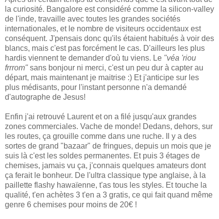
la curiosité. Bangalore est considéré comme la silicon-valley
de l'inde, travaille avec toutes les grandes sociétés
internationales, et le nombre de visiteurs occidentaux est
conséquent. J'pensais donc qu'ils étaient habitués à voir des
blancs, mais c'est pas forcément le cas. D'ailleurs les plus
hardis viennent te demander d'où tu viens. Le
"véa 'riou
frrrom"
sans bonjour ni merci, c'est un peu dur à capter au
départ, mais maintenant je maitrise :) Et j'anticipe sur les
plus médisants, pour l'instant personne n'a demandé
d'autographe de Jesus!
Enfin j'ai retrouvé Laurent et on a filé jusqu'aux grandes
zones commerciales. Vache de monde! Dedans, dehors, sur
les routes, ça grouille comme dans une ruche. Il y a des
sortes de grand "bazaar" de fringues, depuis un mois que je
suis là c'est les soldes permanentes. Et puis 3 étages de
chemises, jamais vu ça, j'connais quelques amateurs dont
ça ferait le bonheur. De l'ultra classique type anglaise, à la
paillette flashy hawaïenne, t'as tous les styles. Et touche la
qualité, t'en achètes 3 t'en a 3 gratis, ce qui fait quand même
genre 6 chemises pour moins de 20€ !