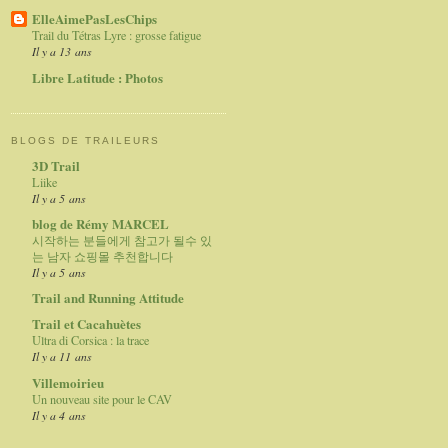
ElleAimePasLesChips
Trail du Tétras Lyre : grosse fatigue
Il y a 13 ans
Libre Latitude : Photos
BLOGS DE TRAILEURS
3D Trail
Liike
Il y a 5 ans
blog de Rémy MARCEL
시작하는 분들에게 참고가 될수 있
는 남자 쇼핑몰 추천합니다
Il y a 5 ans
Trail and Running Attitude
Trail et Cacahuètes
Ultra di Corsica : la trace
Il y a 11 ans
Villemoirieu
Un nouveau site pour le CAV
Il y a 4 ans