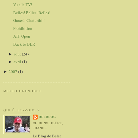
Vu a la TV!
Belles! Belles! Belles!
Ganesh Chaturthi !
Prohibition
ATP Open
Back to BLR
août
(24)
►
avril
(1)
►
2007
(1)
►
METEO GRENOBLE
QUI ÊTES-VOUS ?
BELBLOG
CHIRENS, ISÈRE,
FRANCE
Le Blog de Belet