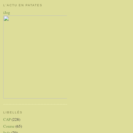
L'ACTU EN PATATES
iJog
LIBELLÉS
CAP
(228)
Course
(65)
Inde
(70)