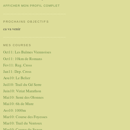
AFFICHER MON PROFIL COMPLET
PROCHAINS OBJECTIFS
ca va venir
MES COURSES
Oct11: Les Balmes Viennoises
Oct11: 10km de Romans
Fev11: Reg. Cross
Jan11: Dep. Cross
Aou10: Le Belier
Juil10: Trail du Gd Serre
Juin10: Viriat Marathon
Mai10: Semi des Olonnes
Mai10: 6h de Mure
Avr10: 1000m
Mar10: Course des Foyesses
Mar10: Trail du Ventoux
Mar10: Course du Suzon