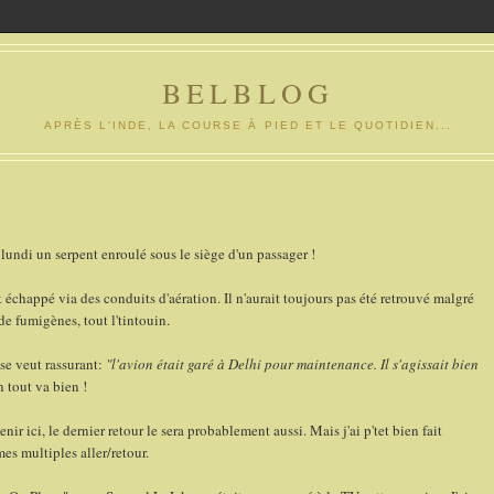
BELBLOG
APRÈS L'INDE, LA COURSE À PIED ET LE QUOTIDIEN...
lundi un serpent enroulé sous le siège d'un passager !
it échappé via des conduits d'aération. Il n'aurait toujours pas été retrouvé malgré
 fumigènes, tout l'tintouin.
se veut rassurant:
"l'avion était garé à Delhi pour maintenance. Il s'agissait bien
 tout va bien !
ir ici, le dernier retour le sera probablement aussi. Mais j'ai p'tet bien fait
mes multiples aller/retour.