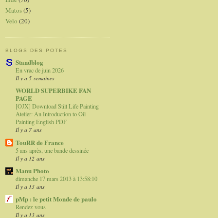
Matos
(5)
Velo
(20)
BLOGS DES POTES
Standblog
En vrac de juin 2026
Il y a 5 semaines
WORLD SUPERBIKE FAN
PAGE
[OJX] Download Still Life Painting
Atelier: An Introduction to Oil
Painting English PDF
Il y a 7 ans
TouRR de France
5 ans après, une bande dessinée
Il y a 12 ans
Manu Photo
dimanche 17 mars 2013 à 13:58:10
Il y a 13 ans
pMp : le petit Monde de paulo
Rendez-vous
Il y a 13 ans