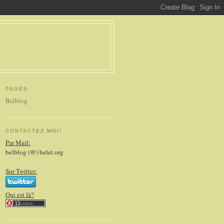
PAGES
Belblog
CONTACTEZ MOI!
Par Mail:
belblog (@) belet.org
Sur Twitter:
Qui est là?