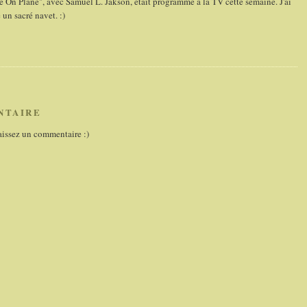
ake On Plane", avec Samuel L. Jakson, était programmé à la TV cette semaine. J'ai
 un sacré navet. :)
NTAIRE
aissez un commentaire :)