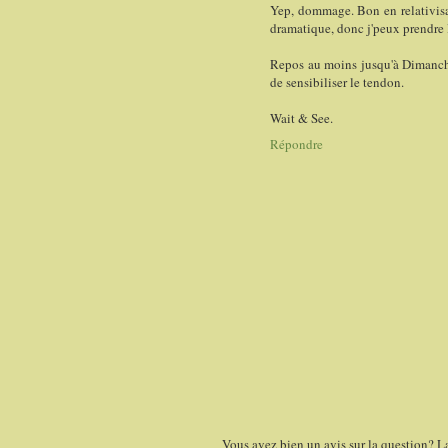
Yep, dommage. Bon en relativisant
dramatique, donc j'peux prendre 
Repos au moins jusqu'à Dimanche, 
de sensibiliser le tendon.
Wait & See.
Répondre
Vous avez bien un avis sur la question? L