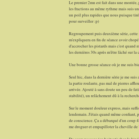
Le premier 2mn est fait dans une montée, 
les fractions au même rythme mais suis un p
un poil plus rapides que nous puisque tiré
pour surveiller :p)
Regroupement puis deuxième série, cette fo
m'expliquera en fin de séance avoir chopé 
d'accrocher les pistards mais c'est quand 
les dernières 30s après m'être lâché sur la 
Une bonne grosse séance où je me suis bi
Seul hic, dans la dernière série je me suis 
la partie roulante, pas mal de pierres affle
arrivée. Ajouté à sans doute un peu de fa
stabilité), un relâchement dû à la recherch
Sur le moment douleur express, mais suffi
lendemain. J'étais quand même confiant, pas
de conscience. Ça a débarqué d'un coup 4h
me droguer et empapilloter la cheville de 