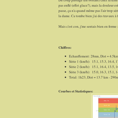
Du coup passage (en boitant) chez la kiné
pas enflé (effet glace?), mais la douleur e
passe, ça n'a quand même pas l'air trop sé
la dame. Ca tombe bien j'ai des travaux à fa
Mais c'est con, j'me sentais bien en forme :
Chiffres:
Echauffement: 28mn, Dist = 4.5k
Série 1 (km/h): 15.1, 15.3, 16.4, 1
Série 2 (km/h): 15.1, 16.4, 13.5, 1
Série 3 (km/h): 15.0, 16.3, 15.1, 1
Total: 1h23, Dist = 13.7 km - 290
Courbes et Statistiques: