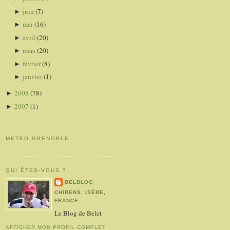
juin
(7)
►
mai
(16)
►
avril
(20)
►
mars
(20)
►
février
(8)
►
janvier
(1)
►
2008
(78)
►
2007
(1)
►
METEO GRENOBLE
QUI ÊTES-VOUS ?
BELBLOG
CHIRENS, ISÈRE,
FRANCE
Le Blog de Belet
AFFICHER MON PROFIL COMPLET