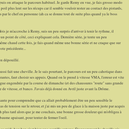
puis on attaque le parcours habituel. Je garde Remy en vue, je fais grosso modo
oil plus lent sur les récups car il semble vouloir rester au contact des pistards,
s par le chef en personne (ah ca se donne tout de suite plus quand ya le boss
is je m'accroche à Remy, suis un peu surpris d'arriver à tenir le rythme, il
un point de côté, ceci expliquant cela. Dernière série, je tente un peu
même chaud cette fois, je fais quand même une bonne série et ne craque que sur
cote précédente...
en dépouillé.
aussi fait une cheville. Je le sais pourtant, le parcours est un peu cahotique dans
urantes, faut choisir ses appuis. Quand on le prend à vitesse VMA, l'erreur est vite
tigue engendrée par la course de dimanche (et des chaussures "route" sans grande
e de vitesse, et banco. J'avais déjà donné en Avril juste avant la Drôme.
sante pour comprendre que ca allait probablement être un peu sensible le
 de tension sur le retour, et j'ai mis un peu de glace à la maison juste par acquis
 plus tard alors que je me couchais, une bonne grosse douleur qui m'obligea à
baume apaisant, pour tenter de fermer l'oeil.