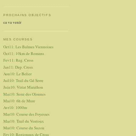
PROCHAINS OBJECTIFS
ca va venir
MES COURSES
Oct11: Les Balmes Viennoises
Oct11: 10km de Romans
Fev11: Reg. Cross
Jan11: Dep. Cross
Aou10: Le Belier
Juil10: Trail du Gd Serre
Juin10: Viriat Marathon
Mai10: Semi des Olonnes
Mai10: 6h de Mure
Avr10: 1000m
Mar10: Course des Foyesses
Mar10: Trail du Ventoux
Mar10: Course du Suzon
Fev10: Regionaux de Cross