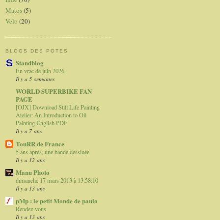
Matos
(5)
Velo
(20)
BLOGS DES POTES
Standblog
En vrac de juin 2026
Il y a 5 semaines
WORLD SUPERBIKE FAN
PAGE
[OJX] Download Still Life Painting
Atelier: An Introduction to Oil
Painting English PDF
Il y a 7 ans
TouRR de France
5 ans après, une bande dessinée
Il y a 12 ans
Manu Photo
dimanche 17 mars 2013 à 13:58:10
Il y a 13 ans
pMp : le petit Monde de paulo
Rendez-vous
Il y a 13 ans