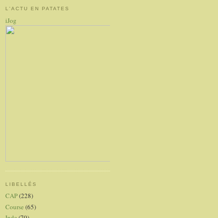
L'ACTU EN PATATES
iJog
LIBELLÉS
CAP
(228)
Course
(65)
Inde
(70)