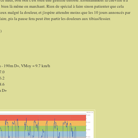
 ce midi, bon ben c'est bien une gentille entorse. Étonnamment la cheville n'a
st bien là même en marchant. Rien de spécial à faire sinon patienter que cela
rieux malgré la douleur, et j'espère attendre moins que les 10 jours annoncés par
ire, pis la pause fera peut être partir les douleurs aux tibias/fessier.
)
m - 190m D+, VMoy = 9.7 km/h
7.0
6.2
4.6
m D+