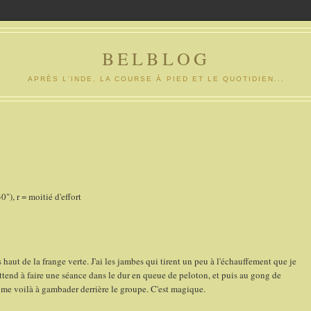
BELBLOG
APRÈS L'INDE, LA COURSE À PIED ET LE QUOTIDIEN...
0"), r = moitié d'effort
haut de la frange verte. J'ai les jambes qui tirent un peu à l'échauffement que je
ttend à faire une séance dans le dur en queue de peloton, et puis au gong de
t me voilà à gambader derrière le groupe. C'est magique.