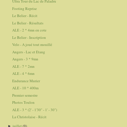
Ultra Tour du Lac de Paladru
Footing Reprise
Le Belier - Récit
Le Belier - Résultats
ALE - 2 * 4mn en cote
Le Belier - Inscription
Velo - A joué tout mouillé
Angers - Lac et Etang
Angers - 3 * 9mn
ALE - 7 * 2mn
ALE - 4 * 6mn
Endurance Murier
ALE - 10 * 400m
Premier semestre
Photos Toulon
ALE - 3 * (2' - 1'30" - 1' - 30")
La Christolaise - Récit
juillet
(9)
►