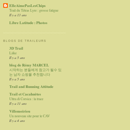
ElleAimePasLesChips
Trail du Tétras Lyre : grosse fatigue
Il y a 13 ans
Libre Latitude : Photos
BLOGS DE TRAILEURS
3D Trail
Liike
Il y a 5 ans
blog de Rémy MARCEL
시작하는 분들에게 참고가 될수 있
는 남자 쇼핑몰 추천합니다
Il y a 5 ans
Trail and Running Attitude
Trail et Cacahuètes
Ultra di Corsica : la trace
Il y a 11 ans
Villemoirieu
Un nouveau site pour le CAV
Il y a 4 ans