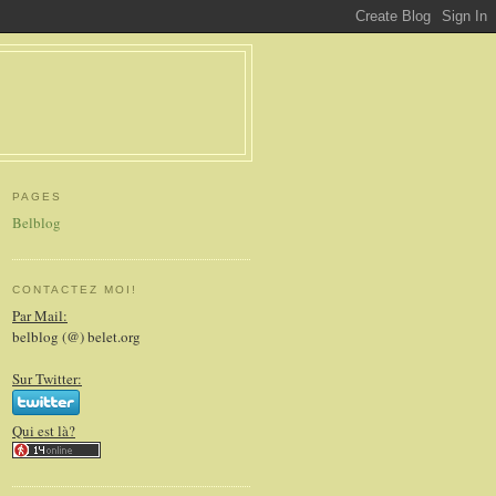
PAGES
Belblog
CONTACTEZ MOI!
Par Mail:
belblog (@) belet.org
Sur Twitter:
Qui est là?