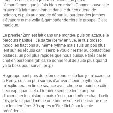
l'échauffement que je fais bien en retrait. Comme souvent je
m'attend à faire une séance dans le dur en queue de
peloton, et puis au gong de départ la lourdeur des jambes
s'évapore et me voilà à gambader derrière le groupe. C'est
magique.
Le premier 2mn est fait dans une montée, puis on attaque le
parcours habituel. Je garde Remy en vue, je fais grosso
modo les fractions au même rythme mais suis un poil plus
lent sur les récups car il semble vouloir rester au contact des
pistards, un poil plus rapides que nous puisque tirés par le
chef en personne (ah ca se donne tout de suite plus quand
ya le boss pour surveiller :p)
Regroupement puis deuxième série, cette fois je m'accroche
à Remy, suis un peu surpris d'arriver à tenir le rythme, il
m'expliquera en fin de séance avoir chopé un point de côté,
ceci expliquant cela. Dernière série, je tente un peu
d'accrocher les pistards mais c'est quand même chaud cette
fois, je fais quand même une bonne série et ne craque que
sur les dernières 30s après m'être lâché sur la cote
précédente...