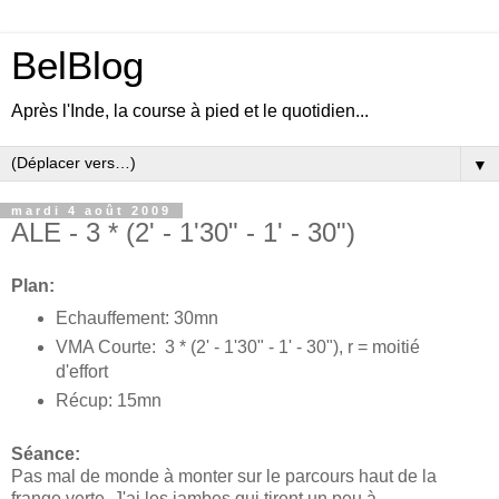
BelBlog
Après l'Inde, la course à pied et le quotidien...
▼
mardi 4 août 2009
ALE - 3 * (2' - 1'30" - 1' - 30")
Plan:
Echauffement: 30mn
VMA Courte: 3 * (2' - 1'30" - 1' - 30"), r = moitié
d'effort
Récup: 15mn
Séance:
Pas mal de monde à monter sur le parcours haut de la
frange verte. J'ai les jambes qui tirent un peu à