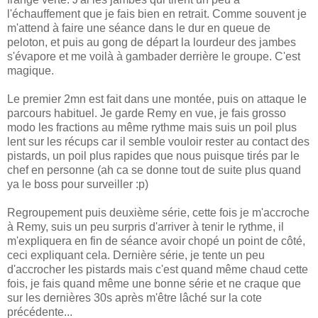
l'échauffement que je fais bien en retrait. Comme souvent je
m'attend à faire une séance dans le dur en queue de
peloton, et puis au gong de départ la lourdeur des jambes
s'évapore et me voilà à gambader derrière le groupe. C'est
magique.
Le premier 2mn est fait dans une montée, puis on attaque le
parcours habituel. Je garde Remy en vue, je fais grosso
modo les fractions au même rythme mais suis un poil plus
lent sur les récups car il semble vouloir rester au contact des
pistards, un poil plus rapides que nous puisque tirés par le
chef en personne (ah ca se donne tout de suite plus quand
ya le boss pour surveiller :p)
Regroupement puis deuxième série, cette fois je m'accroche
à Remy, suis un peu surpris d'arriver à tenir le rythme, il
m'expliquera en fin de séance avoir chopé un point de côté,
ceci expliquant cela. Dernière série, je tente un peu
d'accrocher les pistards mais c'est quand même chaud cette
fois, je fais quand même une bonne série et ne craque que
sur les dernières 30s après m'être lâché sur la cote
précédente...