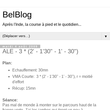
BelBlog
Après l'Inde, la course à pied et le quotidien...
▼
mardi 4 août 2009
ALE - 3 * (2' - 1'30" - 1' - 30")
Plan:
Echauffement: 30mn
VMA Courte: 3 * (2' - 1'30" - 1' - 30"), r = moitié
d'effort
Récup: 15mn
Séance:
Pas mal de monde à monter sur le parcours haut de la
frange verte. J'ai les jambes qui tirent un peu à