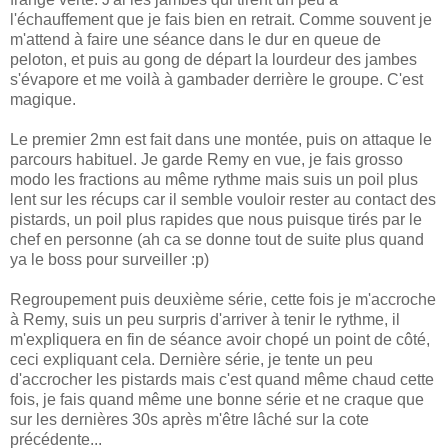
l'échauffement que je fais bien en retrait. Comme souvent je
m'attend à faire une séance dans le dur en queue de
peloton, et puis au gong de départ la lourdeur des jambes
s'évapore et me voilà à gambader derrière le groupe. C'est
magique.
Le premier 2mn est fait dans une montée, puis on attaque le
parcours habituel. Je garde Remy en vue, je fais grosso
modo les fractions au même rythme mais suis un poil plus
lent sur les récups car il semble vouloir rester au contact des
pistards, un poil plus rapides que nous puisque tirés par le
chef en personne (ah ca se donne tout de suite plus quand
ya le boss pour surveiller :p)
Regroupement puis deuxième série, cette fois je m'accroche
à Remy, suis un peu surpris d'arriver à tenir le rythme, il
m'expliquera en fin de séance avoir chopé un point de côté,
ceci expliquant cela. Dernière série, je tente un peu
d'accrocher les pistards mais c'est quand même chaud cette
fois, je fais quand même une bonne série et ne craque que
sur les dernières 30s après m'être lâché sur la cote
précédente...