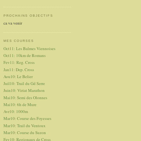
PROCHAINS OBJECTIFS
ca va venir
MES COURSES
Oct11: Les Balmes Viennoises
Oct11: 10km de Romans
Fev11: Reg. Cross
Jan11: Dep. Cross
Aou10: Le Belier
Juil10: Trail du Gd Serre
Juin10: Viriat Marathon
Mai10: Semi des Olonnes
Mai10: 6h de Mure
Avr10: 1000m
Mar10: Course des Foyesses
Mar10: Trail du Ventoux
Mar10: Course du Suzon
Fev10: Regionaux de Cross