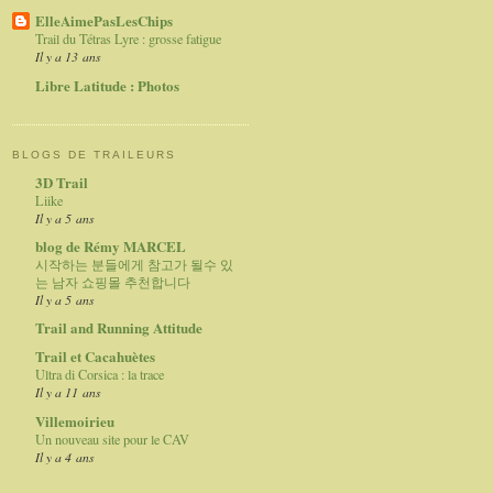
ElleAimePasLesChips
Trail du Tétras Lyre : grosse fatigue
Il y a 13 ans
Libre Latitude : Photos
BLOGS DE TRAILEURS
3D Trail
Liike
Il y a 5 ans
blog de Rémy MARCEL
시작하는 분들에게 참고가 될수 있
는 남자 쇼핑몰 추천합니다
Il y a 5 ans
Trail and Running Attitude
Trail et Cacahuètes
Ultra di Corsica : la trace
Il y a 11 ans
Villemoirieu
Un nouveau site pour le CAV
Il y a 4 ans