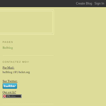
PAGES
Belblog
CONTACTEZ MOI!
Par Mail:
belblog (@) belet.org
Sur Twitter:
Qui est là?