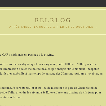
BELBLOG
APRÈS L'INDE, LA COURSE À PIED ET LE QUOTIDIEN...
e CAP à midi mais un passage à la piscine.
ive désormais à aligner quelques longueurs, entre 1000 et 1500m par sortie,
j'ai l'impression que ca me bouffe beaucoup d'energie sur le moment (incapable
 plutôt bien après. Et si mes temps de passage des 50m sont toujours pitoyables, au
lledonne. Je sors du boulot et au lieu de m'arrêter à la gare de Grenoble où de
décide d'aller attendre le suivant à St Egreve. Juste une dizaine de kils juste pour
eauter sur le quai.