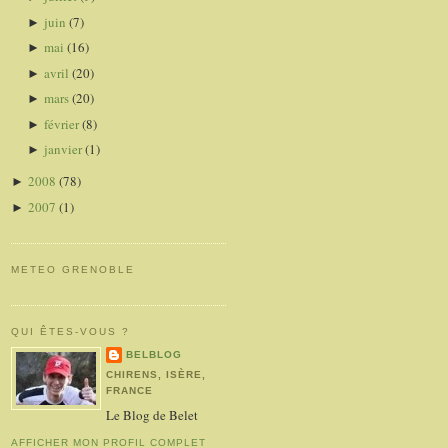
juin
(7)
►
mai
(16)
►
avril
(20)
►
mars
(20)
►
février
(8)
►
janvier
(1)
►
2008
(78)
►
2007
(1)
►
METEO GRENOBLE
QUI ÊTES-VOUS ?
BELBLOG
CHIRENS, ISÈRE,
FRANCE
Le Blog de Belet
AFFICHER MON PROFIL COMPLET