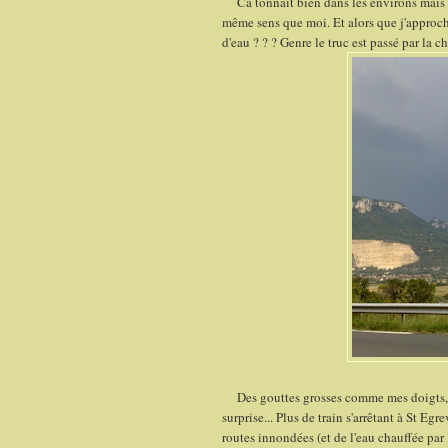
Ca tonnait bien dans les environs mais fi
même sens que moi. Et alors que j'approcha
d'eau ? ? ? Genre le truc est passé par la c
Des gouttes grosses comme mes doigts, en 
surprise... Plus de train s'arrêtant à St Eg
routes innondées (et de l'eau chauffée par 