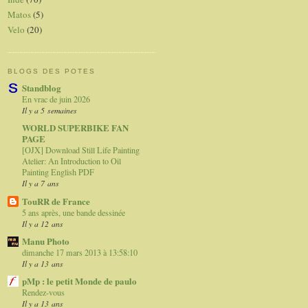
Matos
(5)
Velo
(20)
BLOGS DES POTES
Standblog
En vrac de juin 2026
Il y a 5 semaines
WORLD SUPERBIKE FAN
PAGE
[OJX] Download Still Life Painting
Atelier: An Introduction to Oil
Painting English PDF
Il y a 7 ans
TouRR de France
5 ans après, une bande dessinée
Il y a 12 ans
Manu Photo
dimanche 17 mars 2013 à 13:58:10
Il y a 13 ans
pMp : le petit Monde de paulo
Rendez-vous
Il y a 13 ans