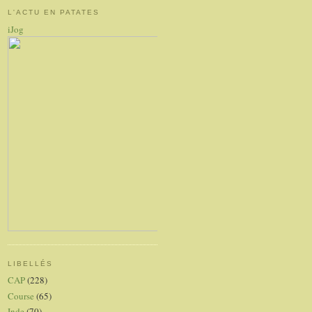
L'ACTU EN PATATES
iJog
LIBELLÉS
CAP
(228)
Course
(65)
Inde
(70)