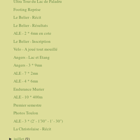
Ultra Tour du Lac de Paladru
Footing Reprise
Le Belier - Récit
Le Belier - Résultats
ALE - 2 * 4mn en cote
Le Belier - Inscription
Velo - A joué tout mouillé
Angers - Lac et Etang
Angers - 3 * 9mn
ALE - 7 * 2mn
ALE - 4 * 6mn
Endurance Murier
ALE - 10 * 400m
Premier semestre
Photos Toulon
ALE - 3 * (2' - 1'30" - 1' - 30")
La Christolaise - Récit
juillet
(9)
►