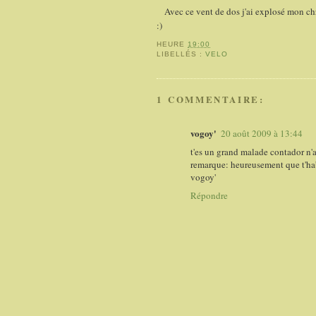
Avec ce vent de dos j'ai explosé mon chr
:)
HEURE
19:00
LIBELLÉS :
VELO
1 COMMENTAIRE:
vogoy'
20 août 2009 à 13:44
t'es un grand malade contador n'a 
remarque: heureusement que t'habi
vogoy'
Répondre