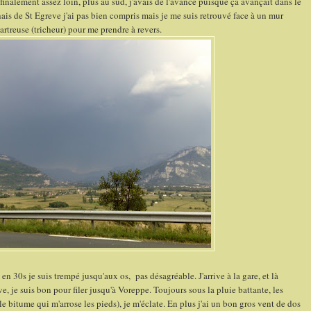
nalement assez loin, plus au sud, j'avais de l'avance puisque ça avançait dans le
is de St Egreve j'ai pas bien compris mais je me suis retrouvé face à un mur
hartreuse (tricheur) pour me prendre à revers.
30s je suis trempé jusqu'aux os, pas désagréable. J'arrive à la gare, et là
reve, je suis bon pour filer jusqu'à Voreppe. Toujours sous la pluie battante, les
le bitume qui m'arrose les pieds), je m'éclate. En plus j'ai un bon gros vent de dos