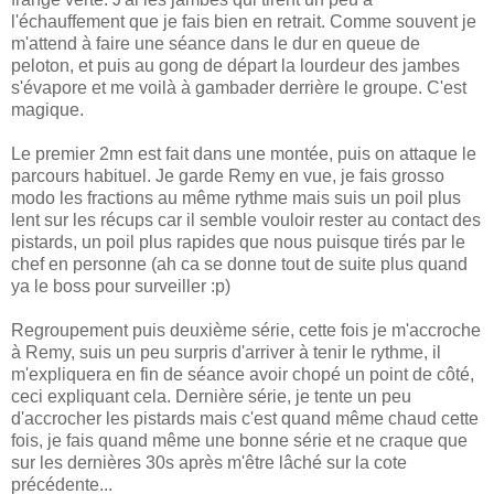
l'échauffement que je fais bien en retrait. Comme souvent je
m'attend à faire une séance dans le dur en queue de
peloton, et puis au gong de départ la lourdeur des jambes
s'évapore et me voilà à gambader derrière le groupe. C'est
magique.
Le premier 2mn est fait dans une montée, puis on attaque le
parcours habituel. Je garde Remy en vue, je fais grosso
modo les fractions au même rythme mais suis un poil plus
lent sur les récups car il semble vouloir rester au contact des
pistards, un poil plus rapides que nous puisque tirés par le
chef en personne (ah ca se donne tout de suite plus quand
ya le boss pour surveiller :p)
Regroupement puis deuxième série, cette fois je m'accroche
à Remy, suis un peu surpris d'arriver à tenir le rythme, il
m'expliquera en fin de séance avoir chopé un point de côté,
ceci expliquant cela. Dernière série, je tente un peu
d'accrocher les pistards mais c'est quand même chaud cette
fois, je fais quand même une bonne série et ne craque que
sur les dernières 30s après m'être lâché sur la cote
précédente...