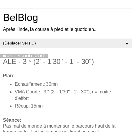
BelBlog
Après l'Inde, la course à pied et le quotidien...
▼
mardi 4 août 2009
ALE - 3 * (2' - 1'30" - 1' - 30")
Plan:
Echauffement: 30mn
VMA Courte: 3 * (2' - 1'30" - 1' - 30"), r = moitié
d'effort
Récup: 15mn
Séance:
Pas mal de monde à monter sur le parcours haut de la
frange verte. J'ai les jambes qui tirent un peu à