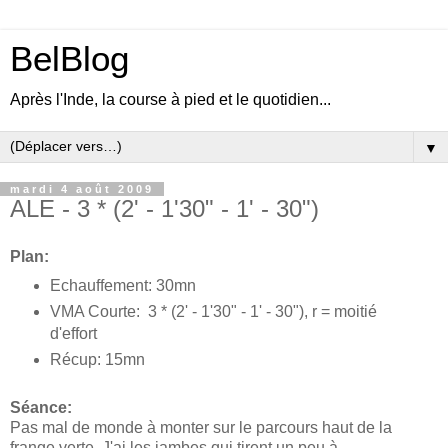
BelBlog
Après l'Inde, la course à pied et le quotidien...
▼
mardi 4 août 2009
ALE - 3 * (2' - 1'30" - 1' - 30")
Plan:
Echauffement: 30mn
VMA Courte: 3 * (2' - 1'30" - 1' - 30"), r = moitié
d'effort
Récup: 15mn
Séance:
Pas mal de monde à monter sur le parcours haut de la
frange verte. J'ai les jambes qui tirent un peu à