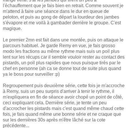
l'échauffement que je fais bien en retrait. Comme souvent je
m'attend à faire une séance dans le dur en queue de
peloton, et puis au gong de départ la lourdeur des jambes
s'évapore et me voilà à gambader derrière le groupe. C'est
magique.
Le premier 2mn est fait dans une montée, puis on attaque le
parcours habituel. Je garde Remy en vue, je fais grosso
modo les fractions au même rythme mais suis un poil plus
lent sur les récups car il semble vouloir rester au contact des
pistards, un poil plus rapides que nous puisque tirés par le
chef en personne (ah ca se donne tout de suite plus quand
ya le boss pour surveiller :p)
Regroupement puis deuxième série, cette fois je m'accroche
à Remy, suis un peu surpris d'arriver à tenir le rythme, il
m'expliquera en fin de séance avoir chopé un point de côté,
ceci expliquant cela. Dernière série, je tente un peu
d'accrocher les pistards mais c'est quand même chaud cette
fois, je fais quand même une bonne série et ne craque que
sur les dernières 30s après m'être lâché sur la cote
précédente...