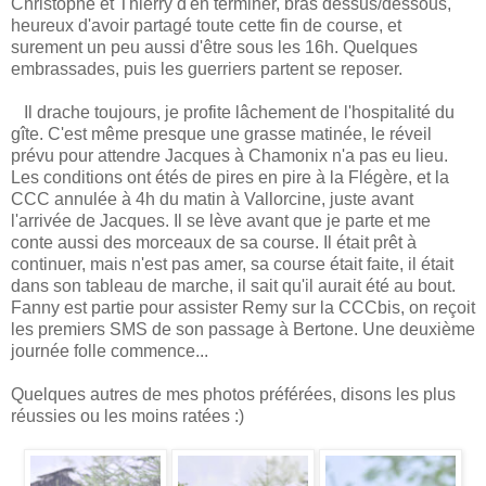
Christophe et Thierry d'en terminer, bras dessus/dessous,
heureux d'avoir partagé toute cette fin de course, et
surement un peu aussi d'être sous les 16h. Quelques
embrassades, puis les guerriers partent se reposer.
Il drache toujours, je profite lâchement de l'hospitalité du
gîte. C'est même presque une grasse matinée, le réveil
prévu pour attendre Jacques à Chamonix n'a pas eu lieu.
Les conditions ont étés de pires en pire à la Flégère, et la
CCC annulée à 4h du matin à Vallorcine, juste avant
l'arrivée de Jacques. Il se lève avant que je parte et me
conte aussi des morceaux de sa course. Il était prêt à
continuer, mais n'est pas amer, sa course était faite, il était
dans son tableau de marche, il sait qu'il aurait été au bout.
Fanny est partie pour assister Remy sur la CCCbis, on reçoit
les premiers SMS de son passage à Bertone. Une deuxième
journée folle commence...
Quelques autres de mes photos préférées, disons les plus
réussies ou les moins ratées :)