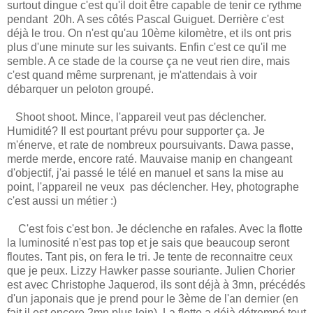
surtout dingue c'est qu'il doit être capable de tenir ce rythme
pendant 20h. A ses côtés Pascal Guiguet. Derrière c'est
déjà le trou. On n'est qu'au 10ème kilomètre, et ils ont pris
plus d'une minute sur les suivants. Enfin c'est ce qu'il me
semble. A ce stade de la course ça ne veut rien dire, mais
c'est quand même surprenant, je m'attendais à voir
débarquer un peloton groupé.
Shoot shoot. Mince, l'appareil veut pas déclencher.
Humidité? Il est pourtant prévu pour supporter ça. Je
m'énerve, et rate de nombreux poursuivants. Dawa passe,
merde merde, encore raté. Mauvaise manip en changeant
d'objectif, j'ai passé le télé en manuel et sans la mise au
point, l'appareil ne veux pas déclencher. Hey, photographe
c'est aussi un métier :)
C'est fois c'est bon. Je déclenche en rafales. Avec la flotte
la luminosité n'est pas top et je sais que beaucoup seront
floutes. Tant pis, on fera le tri. Je tente de reconnaitre ceux
que je peux. Lizzy Hawker passe souriante. Julien Chorier
est avec Christophe Jaquerod, ils sont déjà à 3mn, précédés
d'un japonais que je prend pour le 3ème de l'an dernier (en
fait il est encore 2mn plus loin). La flotte a déjà détrempé tout