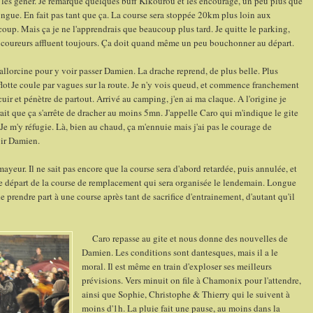
les gêner. Je remarque quelques buff Kikourou et les encourage, un peu plus que
longue. En fait pas tant que ça. La course sera stoppée 20km plus loin aux
oup. Mais ça je ne l'apprendrais que beaucoup plus tard. Je quitte le parking,
s coureurs affluent toujours. Ça doit quand même un peu bouchonner au départ.
lorcine pour y voir passer Damien. La drache reprend, de plus belle. Plus
 flotte coule par vagues sur la route. Je n'y vois queud, et commence franchement
cuir et pénètre de partout. Arrivé au camping, j'en ai ma claque. A l'origine je
rait que ça s'arrête de dracher au moins 5mn. J'appelle Caro qui m'indique le gite
m'y réfugie. Là, bien au chaud, ça m'ennuie mais j'ai pas le courage de
oir Damien.
ur. Il ne sait pas encore que la course sera d'abord retardée, puis annulée, et
 le départ de la course de remplacement qui sera organisée le lendemain. Longue
de prendre part à une course après tant de sacrifice d'entrainement, d'autant qu'il
Caro repasse au gite et nous donne des nouvelles de
Damien. Les conditions sont dantesques, mais il a le
moral. Il est même en train d'exploser ses meilleurs
prévisions. Vers minuit on file à Chamonix pour l'attendre,
ainsi que Sophie, Christophe & Thierry qui le suivent à
moins d'1h. La pluie fait une pause, au moins dans la