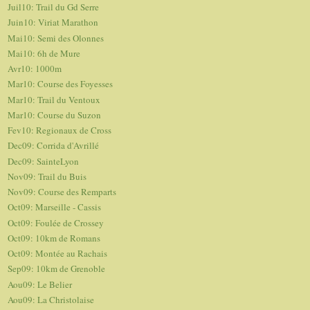
Juil10: Trail du Gd Serre
Juin10: Viriat Marathon
Mai10: Semi des Olonnes
Mai10: 6h de Mure
Avr10: 1000m
Mar10: Course des Foyesses
Mar10: Trail du Ventoux
Mar10: Course du Suzon
Fev10: Regionaux de Cross
Dec09: Corrida d'Avrillé
Dec09: SainteLyon
Nov09: Trail du Buis
Nov09: Course des Remparts
Oct09: Marseille - Cassis
Oct09: Foulée de Crossey
Oct09: 10km de Romans
Oct09: Montée au Rachais
Sep09: 10km de Grenoble
Aou09: Le Belier
Aou09: La Christolaise