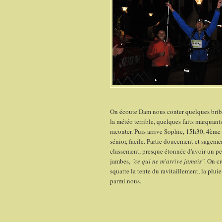
On écoute Dam nous conter quelques bribe
la météo terrible, quelques faits marquants
raconter. Puis arrive Sophie, 15h30, 4èm
sénior, facile. Partie doucement et sagem
classement, presque étonnée d'avoir un p
jambes,
"ce qui ne m'arrive jamais"
. On cr
squatte la tente du ravitaillement, la plui
parmi nous.