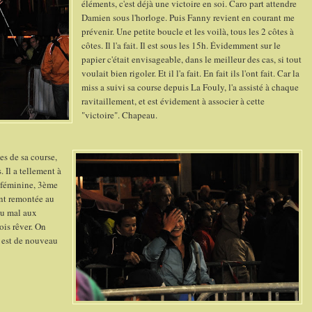
éléments, c'est déjà une victoire en soi. Caro part attendre
Damien sous l'horloge. Puis Fanny revient en courant me
prévenir. Une petite boucle et les voilà, tous les 2 côtes à
côtes. Il l'a fait. Il est sous les 15h. Évidemment sur le
papier c'était envisageable, dans le meilleur des cas, si tout
voulait bien rigoler. Et il l'a fait. En fait ils l'ont fait. Car la
miss a suivi sa course depuis La Fouly, l'a assisté à chaque
ravitaillement, et est évidement à associer à cette
"victoire". Chapeau.
s de sa course,
. Il a tellement à
e féminine, 3ème
ent remontée au
eu mal aux
ois rêver. On
e est de nouveau