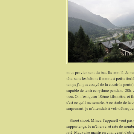
nous proviennent du bas. Ils sont là. Je 
tête, sans les bâtons il monte à petite fo
temps j'ai pas essayé de la courir la pente),
capable de tenir ce rythme pendant 20h. A 
trou. On n'est qu'au 10ème kilomètre, et il
c'est ce qu'il me semble. A ce stade de la 
surprenant, je m'attendais à voir débarqu
Shoot shoot. Mince, l'appareil veut pas d
supporter ça. Je m'énerve, et rate de nom
raté. Mauvaise manip en changeant d'object