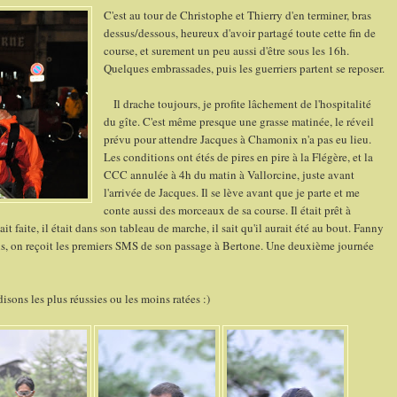
C'est au tour de Christophe et Thierry d'en terminer, bras
dessus/dessous, heureux d'avoir partagé toute cette fin de
course, et surement un peu aussi d'être sous les 16h.
Quelques embrassades, puis les guerriers partent se reposer.
Il drache toujours, je profite lâchement de l'hospitalité
du gîte. C'est même presque une grasse matinée, le réveil
prévu pour attendre Jacques à Chamonix n'a pas eu lieu.
Les conditions ont étés de pires en pire à la Flégère, et la
CCC annulée à 4h du matin à Vallorcine, juste avant
l'arrivée de Jacques. Il se lève avant que je parte et me
conte aussi des morceaux de sa course. Il était prêt à
ait faite, il était dans son tableau de marche, il sait qu'il aurait été au bout. Fanny
is, on reçoit les premiers SMS de son passage à Bertone. Une deuxième journée
isons les plus réussies ou les moins ratées :)