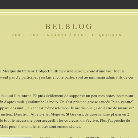
BELBLOG
APRÈS L'INDE, LA COURSE À PIED ET LE QUOTIDIEN...
cque du traileur. L'objectif ultime d'une saison, voire d'une vie. Tout le
ent pas d'y participer, j'en fais encore partie, sont au minimum admiratifs de ces
 de quoi il retourne. Et puis évidement de supporter un peu mes potes inscrits sur
n d'après midi, j'enfourche la moto. On s'est pris une grosse saucée "bien ventue"
apparu dès midi, le vent est même retombé. Je me dis que ça doit être de même sur
 métier.. Direction Albertville, Megève, St Gervais, de quoi se faire plaisir en 2
de tout le nécessaire pour accueillir les coureurs, on s'active. Plus j'approche du
Mais pour l'instant, les routes sont encore sèches.