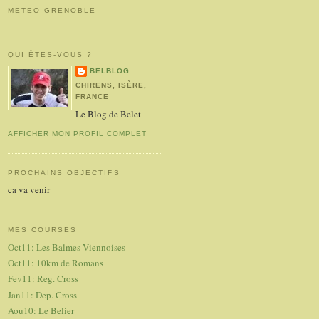
METEO GRENOBLE
QUI ÊTES-VOUS ?
BELBLOG
CHIRENS, ISÈRE,
FRANCE
Le Blog de Belet
AFFICHER MON PROFIL COMPLET
PROCHAINS OBJECTIFS
ca va venir
MES COURSES
Oct11: Les Balmes Viennoises
Oct11: 10km de Romans
Fev11: Reg. Cross
Jan11: Dep. Cross
Aou10: Le Belier