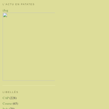
L'ACTU EN PATATES
iJog
LIBELLÉS
CAP
(228)
Course
(65)
Inde
(70)