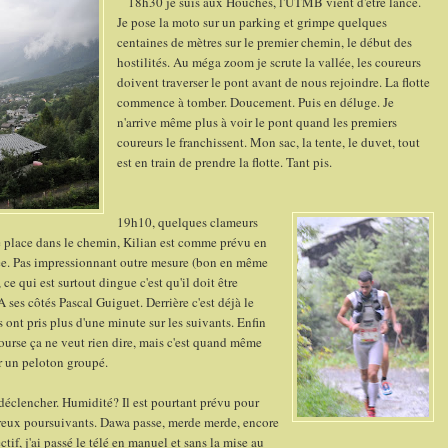
18h30 je suis aux Houches, l'UTMB vient d'être lancé.
Je pose la moto sur un parking et grimpe quelques
centaines de mètres sur le premier chemin, le début des
hostilités. Au méga zoom je scrute la vallée, les coureurs
doivent traverser le pont avant de nous rejoindre. La flotte
commence à tomber. Doucement. Puis en déluge. Je
n'arrive même plus à voir le pont quand les premiers
coureurs le franchissent. Mon sac, la tente, le duvet, tout
est en train de prendre la flotte. Tant pis.
19h10, quelques clameurs
me place dans le chemin, Kilian est comme prévu en
ulée. Pas impressionnant outre mesure (bon en même
 ce qui est surtout dingue c'est qu'il doit être
ses côtés Pascal Guiguet. Derrière c'est déjà le
s ont pris plus d'une minute sur les suivants. Enfin
course ça ne veut rien dire, mais c'est quand même
er un peloton groupé.
éclencher. Humidité? Il est pourtant prévu pour
breux poursuivants. Dawa passe, merde merde, encore
if, j'ai passé le télé en manuel et sans la mise au