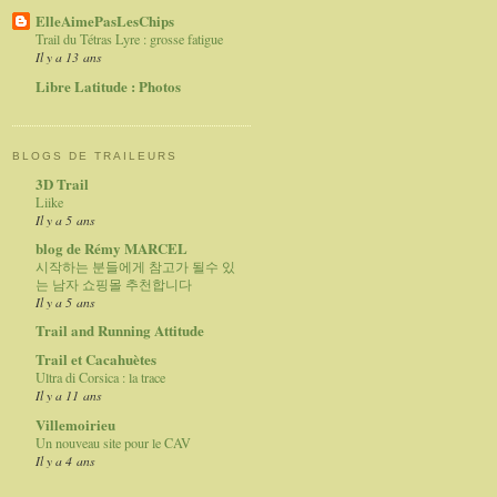
ElleAimePasLesChips
Trail du Tétras Lyre : grosse fatigue
Il y a 13 ans
Libre Latitude : Photos
BLOGS DE TRAILEURS
3D Trail
Liike
Il y a 5 ans
blog de Rémy MARCEL
시작하는 분들에게 참고가 될수 있
는 남자 쇼핑몰 추천합니다
Il y a 5 ans
Trail and Running Attitude
Trail et Cacahuètes
Ultra di Corsica : la trace
Il y a 11 ans
Villemoirieu
Un nouveau site pour le CAV
Il y a 4 ans