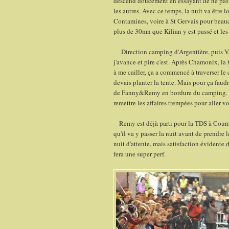
descend doucement en essayant de ne pas 
les autres. Avec ce temps, la nuit va être 
Contamines, voire à St Gervais pour beauc
plus de 30mn que Kilian y est passé et le
Direction camping d'Argentière, puis Val
j'avance et pire c'est. Après Chamonix, la
à me cailler, ça a commencé à traverser le 
devais planter la tente. Mais pour ça faud
de Fanny&Remy en bordure du camping. Je 
remettre les affaires trempées pour aller v
Remy est déjà parti pour la TDS à Courmaye
qu'il va y passer la nuit avant de prendre
nuit d'attente, mais satisfaction évidente 
fera une super perf.