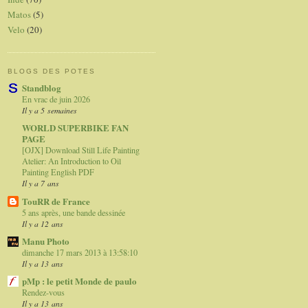
Matos
(5)
Velo
(20)
BLOGS DES POTES
Standblog
En vrac de juin 2026
Il y a 5 semaines
WORLD SUPERBIKE FAN
PAGE
[OJX] Download Still Life Painting
Atelier: An Introduction to Oil
Painting English PDF
Il y a 7 ans
TouRR de France
5 ans après, une bande dessinée
Il y a 12 ans
Manu Photo
dimanche 17 mars 2013 à 13:58:10
Il y a 13 ans
pMp : le petit Monde de paulo
Rendez-vous
Il y a 13 ans