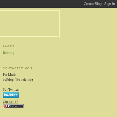
PAGES
Belblog
CONTACTEZ MOI!
Par Mail:
belblog (@) belet.org
Sur Twitter:
Qui est là?