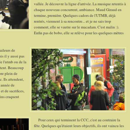
vallée. Je découvre la ligne d'arrivée. La musique retentis à
chaque nouveau concurrent, ambiance. Maud Giraud en
termine, première. Quelques cadors de l'UTMB, déjà
rentrés, viennent à sa rencontre... et je ne sais trop
comment, elle se vautre sur le macadam. C'est malin :).
Enfin pas de bobo, elle se relève pour les quelques mètres
aileurs de
s il y aussi pas
e l'utmb ou de la
bitent. Beaucoup
ore plein de
. Ils attendent,
e année de
t de sacrifices,
ains craquent
Pour ceux qui terminent la CCC, c'est au contraire la
fête. Quelques qu'étaient leurs objectifs, ils ont vaincu les