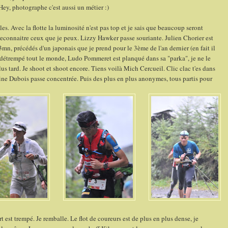
Hey, photographe c'est aussi un métier :)
es. Avec la flotte la luminosité n'est pas top et je sais que beaucoup seront
 de reconnaitre ceux que je peux. Lizzy Hawker passe souriante. Julien Chorier est
3mn, précédés d'un japonais que je prend pour le 3ème de l'an dernier (en fait il
à détrempé tout le monde, Ludo Pommeret est planqué dans sa "parka", je ne le
us tard. Je shoot et shoot encore. Tiens voilà Mich Cercueil. Clic clac t'es dans
erine Dubois passe concentrée. Puis des plus en plus anonymes, tous partis pour
 est trempé. Je remballe. Le flot de coureurs est de plus en plus dense, je