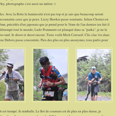
Hey, photographe c'est aussi un métier :)
es. Avec la flotte la luminosité n'est pas top et je sais que beaucoup seront
 de reconnaitre ceux que je peux. Lizzy Hawker passe souriante. Julien Chorier est
3mn, précédés d'un japonais que je prend pour le 3ème de l'an dernier (en fait il
à détrempé tout le monde, Ludo Pommeret est planqué dans sa "parka", je ne le
us tard. Je shoot et shoot encore. Tiens voilà Mich Cercueil. Clic clac t'es dans
erine Dubois passe concentrée. Puis des plus en plus anonymes, tous partis pour
 est trempé. Je remballe. Le flot de coureurs est de plus en plus dense, je