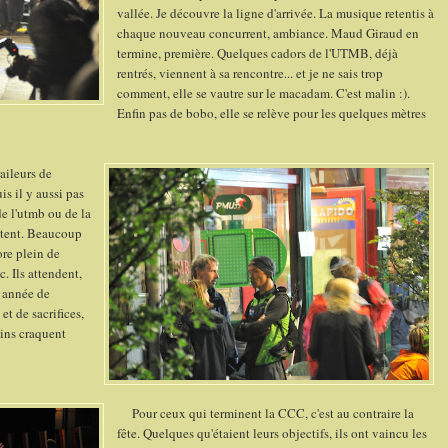
vallée. Je découvre la ligne d'arrivée. La musique retentis à
chaque nouveau concurrent, ambiance. Maud Giraud en
termine, première. Quelques cadors de l'UTMB, déjà
rentrés, viennent à sa rencontre... et je ne sais trop
comment, elle se vautre sur le macadam. C'est malin :).
Enfin pas de bobo, elle se relève pour les quelques mètres
aileurs de
s il y aussi pas
e l'utmb ou de la
bitent. Beaucoup
ore plein de
. Ils attendent,
e année de
t de sacrifices,
ains craquent
Pour ceux qui terminent la CCC, c'est au contraire la
fête. Quelques qu'étaient leurs objectifs, ils ont vaincu les