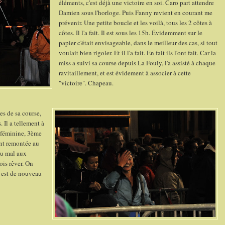
éléments, c'est déjà une victoire en soi. Caro part attendre
Damien sous l'horloge. Puis Fanny revient en courant me
prévenir. Une petite boucle et les voilà, tous les 2 côtes à
côtes. Il l'a fait. Il est sous les 15h. Évidemment sur le
papier c'était envisageable, dans le meilleur des cas, si tout
voulait bien rigoler. Et il l'a fait. En fait ils l'ont fait. Car la
miss a suivi sa course depuis La Fouly, l'a assisté à chaque
ravitaillement, et est évidement à associer à cette
"victoire". Chapeau.
s de sa course,
. Il a tellement à
e féminine, 3ème
ent remontée au
eu mal aux
ois rêver. On
e est de nouveau