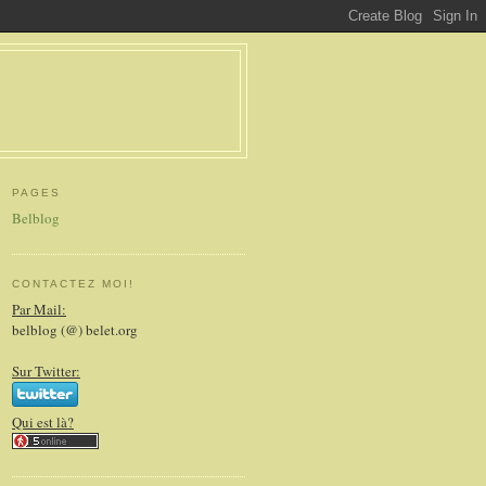
PAGES
Belblog
CONTACTEZ MOI!
Par Mail:
belblog (@) belet.org
Sur Twitter:
Qui est là?