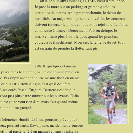
18h30 je suis aux Houches, l'UTMB vient d'être lancé.
Je pose la moto sur un parking et grimpe quelques
centaines de mètres sur le premier chemin, le début des
hostilités. Au méga zoom je scrute la vallée, les coureurs
doivent traverser le pont avant de nous rejoindre. La flotte
commence à tomber. Doucement. Puis en déluge. Je
n'arrive même plus à voir le pont quand les premiers
coureurs le franchissent. Mon sac, la tente, le duvet, tout
est en train de prendre la flotte. Tant pis.
19h10, quelques clameurs
me place dans le chemin, Kilian est comme prévu en
ulée. Pas impressionnant outre mesure (bon en même
 ce qui est surtout dingue c'est qu'il doit être
ses côtés Pascal Guiguet. Derrière c'est déjà le
s ont pris plus d'une minute sur les suivants. Enfin
course ça ne veut rien dire, mais c'est quand même
er un peloton groupé.
éclencher. Humidité? Il est pourtant prévu pour
breux poursuivants. Dawa passe, merde merde, encore
if, j'ai passé le télé en manuel et sans la mise au