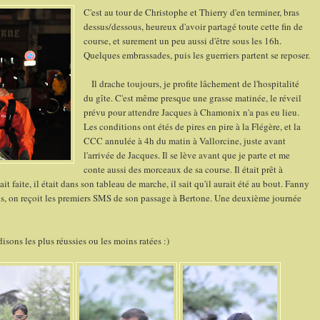
C'est au tour de Christophe et Thierry d'en terminer, bras
dessus/dessous, heureux d'avoir partagé toute cette fin de
course, et surement un peu aussi d'être sous les 16h.
Quelques embrassades, puis les guerriers partent se reposer.
Il drache toujours, je profite lâchement de l'hospitalité
du gîte. C'est même presque une grasse matinée, le réveil
prévu pour attendre Jacques à Chamonix n'a pas eu lieu.
Les conditions ont étés de pires en pire à la Flégère, et la
CCC annulée à 4h du matin à Vallorcine, juste avant
l'arrivée de Jacques. Il se lève avant que je parte et me
conte aussi des morceaux de sa course. Il était prêt à
ait faite, il était dans son tableau de marche, il sait qu'il aurait été au bout. Fanny
is, on reçoit les premiers SMS de son passage à Bertone. Une deuxième journée
isons les plus réussies ou les moins ratées :)