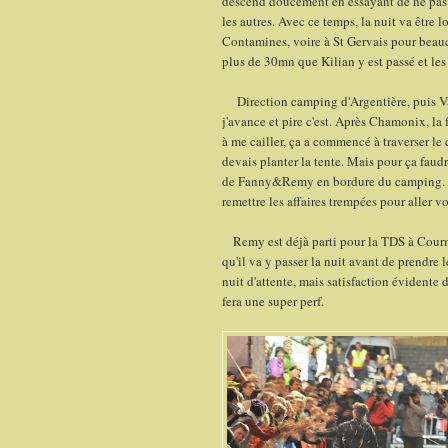
descend doucement en essayant de ne pas 
les autres. Avec ce temps, la nuit va être 
Contamines, voire à St Gervais pour beauc
plus de 30mn que Kilian y est passé et le
Direction camping d'Argentière, puis Val
j'avance et pire c'est. Après Chamonix, la
à me cailler, ça a commencé à traverser le 
devais planter la tente. Mais pour ça faud
de Fanny&Remy en bordure du camping. Je 
remettre les affaires trempées pour aller v
Remy est déjà parti pour la TDS à Courmaye
qu'il va y passer la nuit avant de prendre
nuit d'attente, mais satisfaction évidente 
fera une super perf.