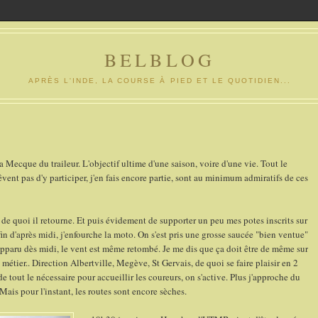
BELBLOG
APRÈS L'INDE, LA COURSE À PIED ET LE QUOTIDIEN...
cque du traileur. L'objectif ultime d'une saison, voire d'une vie. Tout le
ent pas d'y participer, j'en fais encore partie, sont au minimum admiratifs de ces
 de quoi il retourne. Et puis évidement de supporter un peu mes potes inscrits sur
n d'après midi, j'enfourche la moto. On s'est pris une grosse saucée "bien ventue"
apparu dès midi, le vent est même retombé. Je me dis que ça doit être de même sur
 métier.. Direction Albertville, Megève, St Gervais, de quoi se faire plaisir en 2
de tout le nécessaire pour accueillir les coureurs, on s'active. Plus j'approche du
Mais pour l'instant, les routes sont encore sèches.