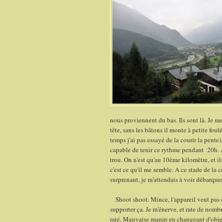
nous proviennent du bas. Ils sont là. Je 
tête, sans les bâtons il monte à petite fo
temps j'ai pas essayé de la courir la pente),
capable de tenir ce rythme pendant 20h. A 
trou. On n'est qu'au 10ème kilomètre, et il
c'est ce qu'il me semble. A ce stade de la 
surprenant, je m'attendais à voir débarqu
Shoot shoot. Mince, l'appareil veut pas d
supporter ça. Je m'énerve, et rate de nom
raté. Mauvaise manip en changeant d'object