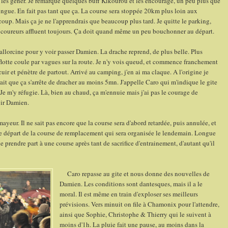
les gêner. Je remarque quelques buff Kikourou et les encourage, un peu plus que
longue. En fait pas tant que ça. La course sera stoppée 20km plus loin aux
oup. Mais ça je ne l'apprendrais que beaucoup plus tard. Je quitte le parking,
s coureurs affluent toujours. Ça doit quand même un peu bouchonner au départ.
lorcine pour y voir passer Damien. La drache reprend, de plus belle. Plus
 flotte coule par vagues sur la route. Je n'y vois queud, et commence franchement
cuir et pénètre de partout. Arrivé au camping, j'en ai ma claque. A l'origine je
rait que ça s'arrête de dracher au moins 5mn. J'appelle Caro qui m'indique le gite
m'y réfugie. Là, bien au chaud, ça m'ennuie mais j'ai pas le courage de
oir Damien.
ur. Il ne sait pas encore que la course sera d'abord retardée, puis annulée, et
 le départ de la course de remplacement qui sera organisée le lendemain. Longue
de prendre part à une course après tant de sacrifice d'entrainement, d'autant qu'il
Caro repasse au gite et nous donne des nouvelles de
Damien. Les conditions sont dantesques, mais il a le
moral. Il est même en train d'exploser ses meilleurs
prévisions. Vers minuit on file à Chamonix pour l'attendre,
ainsi que Sophie, Christophe & Thierry qui le suivent à
moins d'1h. La pluie fait une pause, au moins dans la