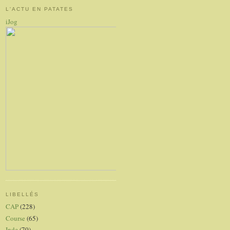
L'ACTU EN PATATES
iJog
LIBELLÉS
CAP
(228)
Course
(65)
Inde
(70)