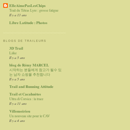
ElleAimePasLesChips
Trail du Tétras Lyre : grosse fatigue
Il y a 13 ans
Libre Latitude : Photos
BLOGS DE TRAILEURS
3D Trail
Liike
Il y a 5 ans
blog de Rémy MARCEL
시작하는 분들에게 참고가 될수 있
는 남자 쇼핑몰 추천합니다
Il y a 5 ans
Trail and Running Attitude
Trail et Cacahuètes
Ultra di Corsica : la trace
Il y a 11 ans
Villemoirieu
Un nouveau site pour le CAV
Il y a 4 ans