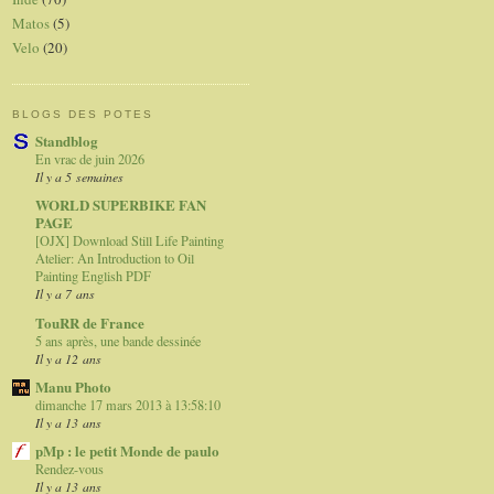
Matos
(5)
Velo
(20)
BLOGS DES POTES
Standblog
En vrac de juin 2026
Il y a 5 semaines
WORLD SUPERBIKE FAN
PAGE
[OJX] Download Still Life Painting
Atelier: An Introduction to Oil
Painting English PDF
Il y a 7 ans
TouRR de France
5 ans après, une bande dessinée
Il y a 12 ans
Manu Photo
dimanche 17 mars 2013 à 13:58:10
Il y a 13 ans
pMp : le petit Monde de paulo
Rendez-vous
Il y a 13 ans