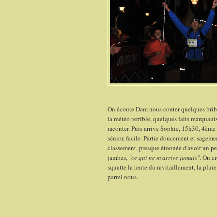
On écoute Dam nous conter quelques bribe
la météo terrible, quelques faits marquants
raconter. Puis arrive Sophie, 15h30, 4èm
sénior, facile. Partie doucement et sagem
classement, presque étonnée d'avoir un p
jambes,
"ce qui ne m'arrive jamais"
. On cr
squatte la tente du ravitaillement, la plui
parmi nous.