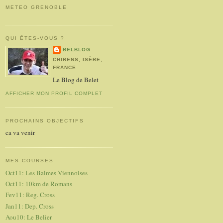
METEO GRENOBLE
QUI ÊTES-VOUS ?
BELBLOG
CHIRENS, ISÈRE,
FRANCE
Le Blog de Belet
AFFICHER MON PROFIL COMPLET
PROCHAINS OBJECTIFS
ca va venir
MES COURSES
Oct11: Les Balmes Viennoises
Oct11: 10km de Romans
Fev11: Reg. Cross
Jan11: Dep. Cross
Aou10: Le Belier