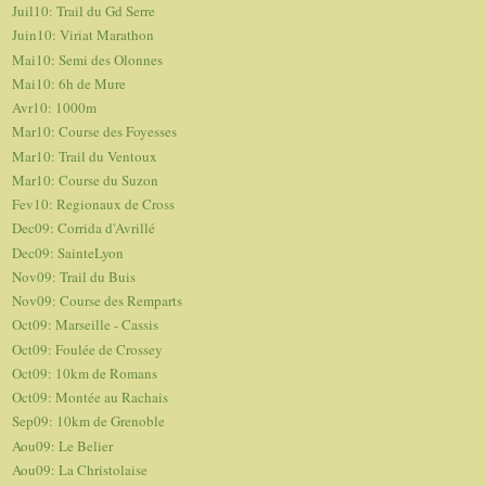
Juil10: Trail du Gd Serre
Juin10: Viriat Marathon
Mai10: Semi des Olonnes
Mai10: 6h de Mure
Avr10: 1000m
Mar10: Course des Foyesses
Mar10: Trail du Ventoux
Mar10: Course du Suzon
Fev10: Regionaux de Cross
Dec09: Corrida d'Avrillé
Dec09: SainteLyon
Nov09: Trail du Buis
Nov09: Course des Remparts
Oct09: Marseille - Cassis
Oct09: Foulée de Crossey
Oct09: 10km de Romans
Oct09: Montée au Rachais
Sep09: 10km de Grenoble
Aou09: Le Belier
Aou09: La Christolaise