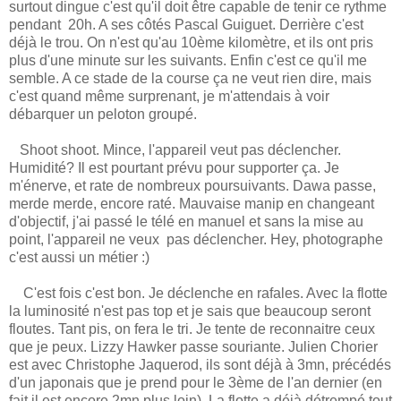
surtout dingue c'est qu'il doit être capable de tenir ce rythme
pendant 20h. A ses côtés Pascal Guiguet. Derrière c'est
déjà le trou. On n'est qu'au 10ème kilomètre, et ils ont pris
plus d'une minute sur les suivants. Enfin c'est ce qu'il me
semble. A ce stade de la course ça ne veut rien dire, mais
c'est quand même surprenant, je m'attendais à voir
débarquer un peloton groupé.
Shoot shoot. Mince, l'appareil veut pas déclencher.
Humidité? Il est pourtant prévu pour supporter ça. Je
m'énerve, et rate de nombreux poursuivants. Dawa passe,
merde merde, encore raté. Mauvaise manip en changeant
d'objectif, j'ai passé le télé en manuel et sans la mise au
point, l'appareil ne veux pas déclencher. Hey, photographe
c'est aussi un métier :)
C'est fois c'est bon. Je déclenche en rafales. Avec la flotte
la luminosité n'est pas top et je sais que beaucoup seront
floutes. Tant pis, on fera le tri. Je tente de reconnaitre ceux
que je peux. Lizzy Hawker passe souriante. Julien Chorier
est avec Christophe Jaquerod, ils sont déjà à 3mn, précédés
d'un japonais que je prend pour le 3ème de l'an dernier (en
fait il est encore 2mn plus loin). La flotte a déjà détrempé tout