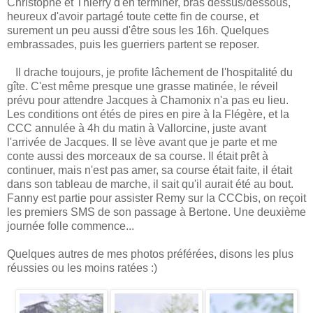
Christophe et Thierry d'en terminer, bras dessus/dessous,
heureux d'avoir partagé toute cette fin de course, et
surement un peu aussi d'être sous les 16h. Quelques
embrassades, puis les guerriers partent se reposer.
Il drache toujours, je profite lâchement de l'hospitalité du
gîte. C'est même presque une grasse matinée, le réveil
prévu pour attendre Jacques à Chamonix n'a pas eu lieu.
Les conditions ont étés de pires en pire à la Flégère, et la
CCC annulée à 4h du matin à Vallorcine, juste avant
l'arrivée de Jacques. Il se lève avant que je parte et me
conte aussi des morceaux de sa course. Il était prêt à
continuer, mais n'est pas amer, sa course était faite, il était
dans son tableau de marche, il sait qu'il aurait été au bout.
Fanny est partie pour assister Remy sur la CCCbis, on reçoit
les premiers SMS de son passage à Bertone. Une deuxième
journée folle commence...
Quelques autres de mes photos préférées, disons les plus
réussies ou les moins ratées :)