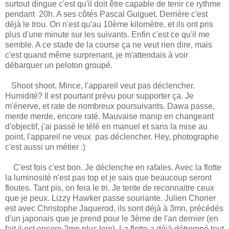
surtout dingue c'est qu'il doit être capable de tenir ce rythme
pendant 20h. A ses côtés Pascal Guiguet. Derrière c'est
déjà le trou. On n'est qu'au 10ème kilomètre, et ils ont pris
plus d'une minute sur les suivants. Enfin c'est ce qu'il me
semble. A ce stade de la course ça ne veut rien dire, mais
c'est quand même surprenant, je m'attendais à voir
débarquer un peloton groupé.
Shoot shoot. Mince, l'appareil veut pas déclencher.
Humidité? Il est pourtant prévu pour supporter ça. Je
m'énerve, et rate de nombreux poursuivants. Dawa passe,
merde merde, encore raté. Mauvaise manip en changeant
d'objectif, j'ai passé le télé en manuel et sans la mise au
point, l'appareil ne veux pas déclencher. Hey, photographe
c'est aussi un métier :)
C'est fois c'est bon. Je déclenche en rafales. Avec la flotte
la luminosité n'est pas top et je sais que beaucoup seront
floutes. Tant pis, on fera le tri. Je tente de reconnaitre ceux
que je peux. Lizzy Hawker passe souriante. Julien Chorier
est avec Christophe Jaquerod, ils sont déjà à 3mn, précédés
d'un japonais que je prend pour le 3ème de l'an dernier (en
fait il est encore 2mn plus loin). La flotte a déjà détrempé tout