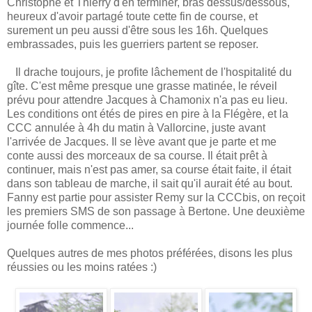
Christophe et Thierry d'en terminer, bras dessus/dessous,
heureux d'avoir partagé toute cette fin de course, et
surement un peu aussi d'être sous les 16h. Quelques
embrassades, puis les guerriers partent se reposer.
Il drache toujours, je profite lâchement de l'hospitalité du
gîte. C'est même presque une grasse matinée, le réveil
prévu pour attendre Jacques à Chamonix n'a pas eu lieu.
Les conditions ont étés de pires en pire à la Flégère, et la
CCC annulée à 4h du matin à Vallorcine, juste avant
l'arrivée de Jacques. Il se lève avant que je parte et me
conte aussi des morceaux de sa course. Il était prêt à
continuer, mais n'est pas amer, sa course était faite, il était
dans son tableau de marche, il sait qu'il aurait été au bout.
Fanny est partie pour assister Remy sur la CCCbis, on reçoit
les premiers SMS de son passage à Bertone. Une deuxième
journée folle commence...
Quelques autres de mes photos préférées, disons les plus
réussies ou les moins ratées :)