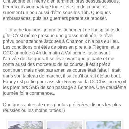
Christophe et Thierry d'en terminer, bras dessus/dessous,
heureux d'avoir partagé toute cette fin de course, et
surement un peu aussi d'être sous les 16h. Quelques
embrassades, puis les guerriers partent se reposer.
Il drache toujours, je profite lâchement de l'hospitalité du
gîte. C'est même presque une grasse matinée, le réveil
prévu pour attendre Jacques à Chamonix n'a pas eu lieu.
Les conditions ont étés de pires en pire à la Flégère, et la
CCC annulée à 4h du matin à Vallorcine, juste avant
l'arrivée de Jacques. Il se lève avant que je parte et me
conte aussi des morceaux de sa course. Il était prêt à
continuer, mais n'est pas amer, sa course était faite, il était
dans son tableau de marche, il sait qu'il aurait été au bout.
Fanny est partie pour assister Remy sur la CCCbis, on reçoit
les premiers SMS de son passage à Bertone. Une deuxième
journée folle commence...
Quelques autres de mes photos préférées, disons les plus
réussies ou les moins ratées :)