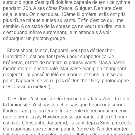
surtout dingue c'est qu'il doit être capable de tenir ce rythme
pendant 20h. A ses côtés Pascal Guiguet. Derrière c'est
déjà le trou. On n'est qu'au 10ème kilomètre, et ils ont pris
plus d'une minute sur les suivants. Enfin c'est ce qu'il me
semble. A ce stade de la course ça ne veut rien dire, mais
c'est quand même surprenant, je m'attendais à voir
débarquer un peloton groupé.
Shoot shoot. Mince, l'appareil veut pas déclencher.
Humidité? Il est pourtant prévu pour supporter ça. Je
m'énerve, et rate de nombreux poursuivants. Dawa passe,
merde merde, encore raté. Mauvaise manip en changeant
d'objectif, j'ai passé le télé en manuel et sans la mise au
point, l'appareil ne veux pas déclencher. Hey, photographe
c'est aussi un métier :)
C'est fois c'est bon. Je déclenche en rafales. Avec la flotte
la luminosité n'est pas top et je sais que beaucoup seront
floutes. Tant pis, on fera le tri. Je tente de reconnaitre ceux
que je peux. Lizzy Hawker passe souriante. Julien Chorier
est avec Christophe Jaquerod, ils sont déjà à 3mn, précédés
d'un japonais que je prend pour le 3ème de l'an dernier (en
fait il est encore 2mn plus loin). La flotte a déjà détrempé tout