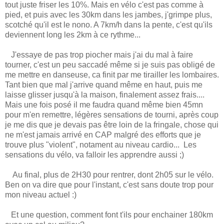
tout juste friser les 10%. Mais en vélo c'est pas comme à
pied, et puis avec les 30km dans les jambes, j'grimpe plus,
scotché qu'il est le nono. A 7km/h dans la pente, c'est qu'ils
deviennent long les 2km à ce rythme...
J'essaye de pas trop piocher mais j'ai du mal à faire
tourner, c'est un peu saccadé même si je suis pas obligé de
me mettre en danseuse, ca finit par me tirailler les lombaires.
Tant bien que mal j'arrive quand même en haut, puis me
laisse glisser jusqu'à la maison, finalement assez frais....
Mais une fois posé il me faudra quand même bien 45mn
pour m'en remettre, légères sensations de tourni, après coup
je me dis que je devais pas être loin de la fringale, chose qui
ne m'est jamais arrivé en CAP malgré des efforts que je
trouve plus "violent", notament au niveau cardio... Les
sensations du vélo, va falloir les apprendre aussi ;)
Au final, plus de 2H30 pour rentrer, dont 2h05 sur le vélo.
Ben on va dire que pour l'instant, c'est sans doute trop pour
mon niveau actuel :)
Et une question, comment font t'ils pour enchainer 180km