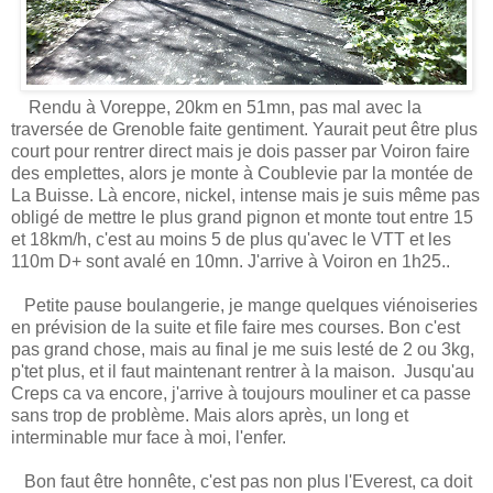
Rendu à Voreppe, 20km en 51mn, pas mal avec la
traversée de Grenoble faite gentiment. Yaurait peut être plus
court pour rentrer direct mais je dois passer par Voiron faire
des emplettes, alors je monte à Coublevie par la montée de
La Buisse. Là encore, nickel, intense mais je suis même pas
obligé de mettre le plus grand pignon et monte tout entre 15
et 18km/h, c'est au moins 5 de plus qu'avec le VTT et les
110m D+ sont avalé en 10mn. J'arrive à Voiron en 1h25..
Petite pause boulangerie, je mange quelques viénoiseries
en prévision de la suite et file faire mes courses. Bon c'est
pas grand chose, mais au final je me suis lesté de 2 ou 3kg,
p'tet plus, et il faut maintenant rentrer à la maison. Jusqu'au
Creps ca va encore, j'arrive à toujours mouliner et ca passe
sans trop de problème. Mais alors après, un long et
interminable mur face à moi, l'enfer.
Bon faut être honnête, c'est pas non plus l'Everest, ca doit