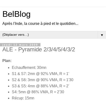
BelBlog
Après l'Inde, la course à pied et le quotidien...
▼
jeudi 12 mars 2009
ALE - Pyramide 2/3/4/5/4/3/2
Plan:
Echauffement: 30mn
S1 & S7: 2mn @ 92% VMA, R = 1'
S2 & S6: 3mn @ 90% VMA, R = 1'30
S3 & S5: 4mn @ 88% VMA, R = 2'
S4: 5mn @ 86% VMA, R = 2'30
Récup: 15mn