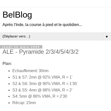
BelBlog
Après l'Inde, la course à pied et le quotidien...
▼
jeudi 12 mars 2009
ALE - Pyramide 2/3/4/5/4/3/2
Plan:
Echauffement: 30mn
S1 & S7: 2mn @ 92% VMA, R = 1'
S2 & S6: 3mn @ 90% VMA, R = 1'30
S3 & S5: 4mn @ 88% VMA, R = 2'
S4: 5mn @ 86% VMA, R = 2'30
Récup: 15mn