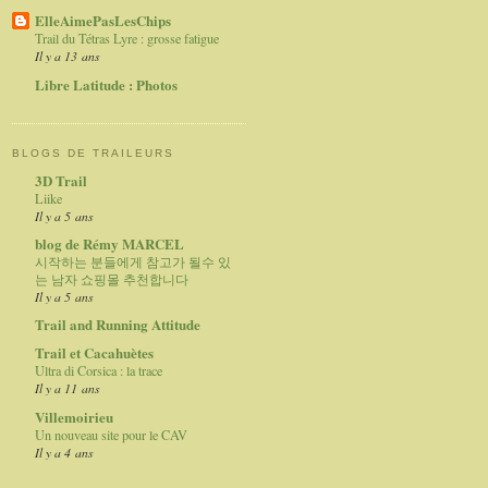
ElleAimePasLesChips
Trail du Tétras Lyre : grosse fatigue
Il y a 13 ans
Libre Latitude : Photos
BLOGS DE TRAILEURS
3D Trail
Liike
Il y a 5 ans
blog de Rémy MARCEL
시작하는 분들에게 참고가 될수 있
는 남자 쇼핑몰 추천합니다
Il y a 5 ans
Trail and Running Attitude
Trail et Cacahuètes
Ultra di Corsica : la trace
Il y a 11 ans
Villemoirieu
Un nouveau site pour le CAV
Il y a 4 ans