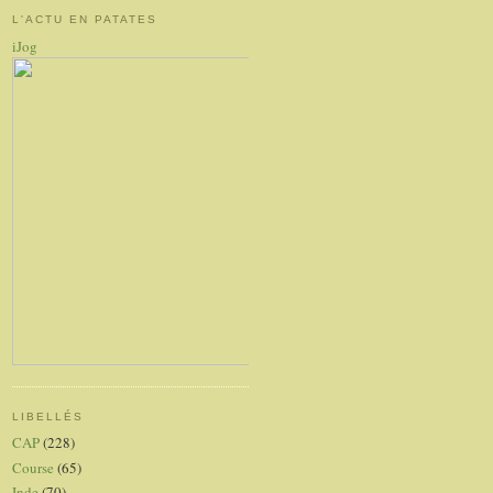
L'ACTU EN PATATES
iJog
LIBELLÉS
CAP
(228)
Course
(65)
Inde
(70)