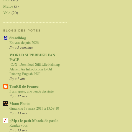
Matos
(5)
Velo
(20)
BLOGS DES POTES
Standblog
En vrac de juin 2026
Il y a 5 semaines
WORLD SUPERBIKE FAN
PAGE
[OJX] Download Still Life Painting
Atelier: An Introduction to Oil
Painting English PDF
Il y a 7 ans
TouRR de France
5 ans après, une bande dessinée
Il y a 12 ans
Manu Photo
dimanche 17 mars 2013 à 13:58:10
Il y a 13 ans
pMp : le petit Monde de paulo
Rendez-vous
Il y a 13 ans