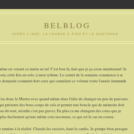
BELBLOG
APRÈS L'INDE, LA COURSE À PIED ET LE QUOTIDIEN...
ême en venant ce matin au taf. C'est bon là, faut que je ça cesse maintenant! Je
our, cette fois en solo, à mon rythme. Le cumul de la semaine commence à se
je me demande comment font ceux qui cumulent ce volume toute l'année (mmmmh
vise donc le Murier avec quand même dans l'idée de changer un peu de parcours.
qui présente des bons coups de culs et permet une boucle qui de mémoire doit
pas du tout, m'enfin c'est pas grave). En plus ca me changera des cotes que je
 plus facilement qu'une même cote inconnue, ce qui est le cas en course.
amène à la réalité. Chauds les cuissots, haut le cardio. Je grimpe bien puisque