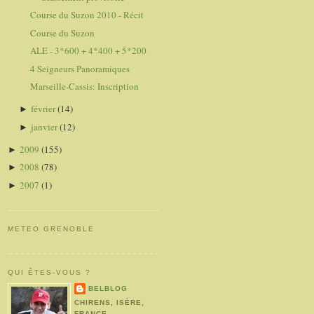
Course du Suzon 2010 - Récit
Course du Suzon
ALE - 3*600 + 4*400 + 5*200
4 Seigneurs Panoramiques
Marseille-Cassis: Inscription
février
(14)
►
janvier
(12)
►
2009
(155)
►
2008
(78)
►
2007
(1)
►
METEO GRENOBLE
QUI ÊTES-VOUS ?
BELBLOG
CHIRENS, ISÈRE,
FRANCE