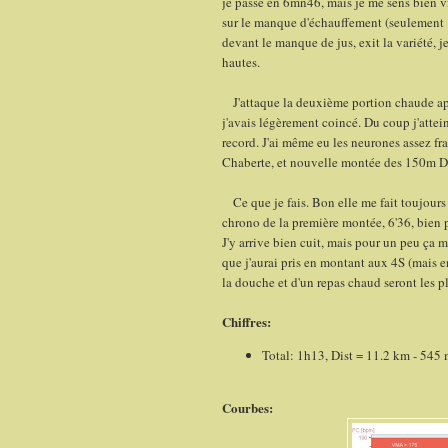
je passe en 6mn46, mais je me sens bien vi
sur le manque d'échauffement (seulement 
devant le manque de jus, exit la variété,
hautes.
J'attaque la deuxième portion chaude ap
j'avais légèrement coincé. Du coup j'atte
record. J'ai même eu les neurones assez fr
Chaberte, et nouvelle montée des 150m D
Ce que je fais. Bon elle me fait toujours 
chrono de la première montée, 6'36, bien
J'y arrive bien cuit, mais pour un peu ça 
que j'aurai pris en montant aux 4S (mais e
la douche et d'un repas chaud seront les plu
Chiffres:
Total: 1h13, Dist = 11.2 km - 545
Courbes: