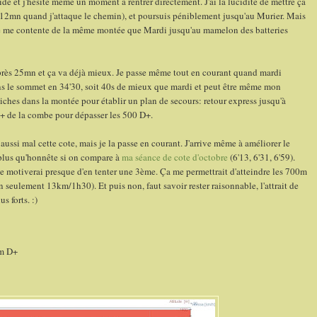
de et j'hésite même un moment à rentrer directement. J'ai la lucidité de mettre ça
12mn quand j'attaque le chemin), et poursuis péniblement jusqu'au Murier. Mais
 je me contente de la même montée que Mardi jusqu'au mamelon des batteries
rès 25mn et ça va déjà mieux. Je passe même tout en courant quand mardi
ins le sommet en 34'30, soit 40s de mieux que mardi et peut être même mon
aiches dans la montée pour établir un plan de secours: retour express jusqu'à
+ de la combe pour dépasser les 500 D+.
aussi mal cette cote, mais je la passe en courant. J'arrive même à améliorer le
 plus qu'honnête si on compare à
ma séance de cote d'octobre
(6'13, 6'31, 6'59).
me motiverai presque d'en tenter une 3ème. Ça me permettrait d'atteindre les 700m
n seulement 13km/1h30). Et puis non, faut savoir rester raisonnable, l'attrait de
s forts. :)
 m D+