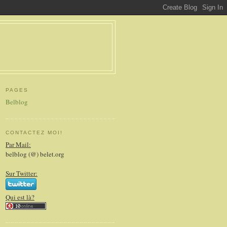
PAGES
Belblog
CONTACTEZ MOI!
Par Mail:
belblog (@) belet.org
Sur Twitter:
Qui est là?