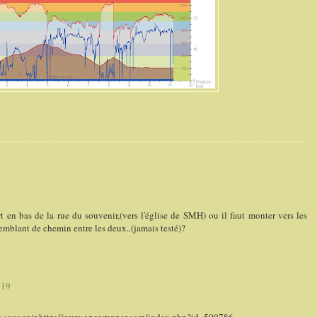
 en bas de la rue du souvenir,(vers l'église de SMH) ou il faut monter vers les
 semblant de chemin entre les deux..(jamais testé)?
:19
e du souvenir http://www.openrunner.com/index.php?id=500786