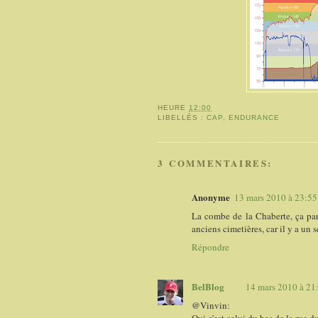
HEURE
12:00
LIBELLÉS :
CAP
,
ENDURANCE
3 COMMENTAIRES:
Anonyme
13 mars 2010 à 23:55
La combe de la Chaberte, ça part
anciens cimetières, car il y a un
Répondre
BelBlog
14 mars 2010 à 21
@Vinvin:
Oui c'est celui du bas de la ru