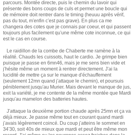
parcours. Montée directe, puis le chemin du lavoir qui
présente des bons coups de culs et permet une boucle qui
de mémoire doit rentrer dans le timing (heuuu après vérif,
pas du tout, m'enfin c'est pas grave). En plus ca me
changera des cotes que je connais par coeur, et qui passent
toujours plus facilement qu'une même cote inconnue, ce qui
est le cas en course.
Le raidillon de la combe de Chaberte me ramène à la
réalité. Chauds les cuissots, haut le cardio. Je grimpe bien
puisque je passe en 6mn46, mais je me sens bien vide et
j'hésite même un moment à rentrer directement. J'ai la
lucidité de mettre ça sur le manque d'échauffement
(seulement 12mn quand j'attaque le chemin), et poursuis
péniblement jusqu'au Murier. Mais devant le manque de jus,
exit la variété, je me contente de la même montée que Mardi
jusqu'au mamelon des batteries hautes.
J'attaque la deuxième portion chaude après 25mn et ça va
déjà mieux. Je passe même tout en courant quand mardi
j'avais légèrement coincé. Du coup j'atteins le sommet en
34'30, soit 40s de mieux que mardi et peut être même mon