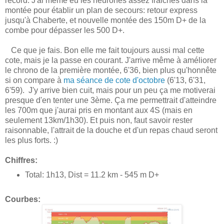
record. J'ai même eu les neurones assez fraiches dans la
montée pour établir un plan de secours: retour express
jusqu'à Chaberte, et nouvelle montée des 150m D+ de la
combe pour dépasser les 500 D+.
Ce que je fais. Bon elle me fait toujours aussi mal cette
cote, mais je la passe en courant. J'arrive même à améliorer
le chrono de la première montée, 6'36, bien plus qu'honnête
si on compare à
ma séance de cote d'octobre
(6'13, 6'31,
6'59). J'y arrive bien cuit, mais pour un peu ça me motiverai
presque d'en tenter une 3ème. Ça me permettrait d'atteindre
les 700m que j'aurai pris en montant aux 4S (mais en
seulement 13km/1h30). Et puis non, faut savoir rester
raisonnable, l'attrait de la douche et d'un repas chaud seront
les plus forts. :)
Chiffres:
Total: 1h13, Dist = 11.2 km - 545 m D+
Courbes: