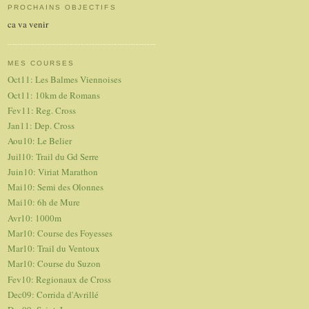
PROCHAINS OBJECTIFS
ca va venir
MES COURSES
Oct11: Les Balmes Viennoises
Oct11: 10km de Romans
Fev11: Reg. Cross
Jan11: Dep. Cross
Aou10: Le Belier
Juil10: Trail du Gd Serre
Juin10: Viriat Marathon
Mai10: Semi des Olonnes
Mai10: 6h de Mure
Avr10: 1000m
Mar10: Course des Foyesses
Mar10: Trail du Ventoux
Mar10: Course du Suzon
Fev10: Regionaux de Cross
Dec09: Corrida d'Avrillé