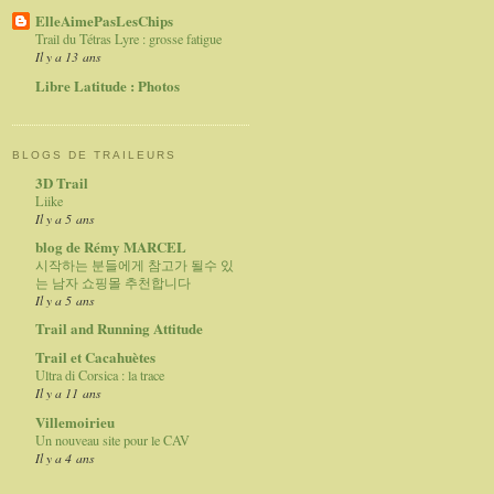
ElleAimePasLesChips
Trail du Tétras Lyre : grosse fatigue
Il y a 13 ans
Libre Latitude : Photos
BLOGS DE TRAILEURS
3D Trail
Liike
Il y a 5 ans
blog de Rémy MARCEL
시작하는 분들에게 참고가 될수 있
는 남자 쇼핑몰 추천합니다
Il y a 5 ans
Trail and Running Attitude
Trail et Cacahuètes
Ultra di Corsica : la trace
Il y a 11 ans
Villemoirieu
Un nouveau site pour le CAV
Il y a 4 ans