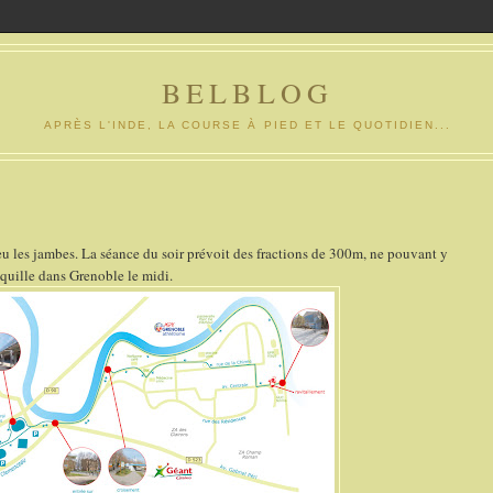
BELBLOG
APRÈS L'INDE, LA COURSE À PIED ET LE QUOTIDIEN...
eu les jambes. La séance du soir prévoit des fractions de 300m, ne pouvant y
nquille dans Grenoble le midi.