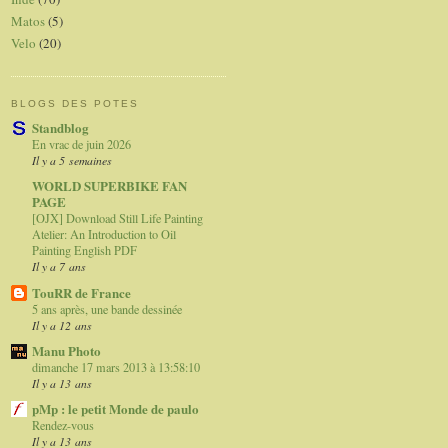
Matos
(5)
Velo
(20)
BLOGS DES POTES
Standblog
En vrac de juin 2026
Il y a 5 semaines
WORLD SUPERBIKE FAN
PAGE
[OJX] Download Still Life Painting
Atelier: An Introduction to Oil
Painting English PDF
Il y a 7 ans
TouRR de France
5 ans après, une bande dessinée
Il y a 12 ans
Manu Photo
dimanche 17 mars 2013 à 13:58:10
Il y a 13 ans
pMp : le petit Monde de paulo
Rendez-vous
Il y a 13 ans