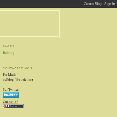
PAGES
Belblog
CONTACTEZ MOI!
Par Mail:
belblog (@) belet.org
Sur Twitter:
Qui est là?