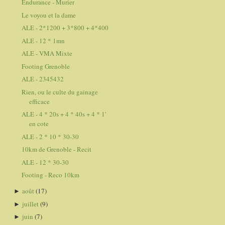
Endurance - Murier
Le voyou et la dame
ALE - 2*1200 + 3*800 + 4*400
ALE - 12 * 1mn
ALE - VMA Mixte
Footing Grenoble
ALE - 2345432
Rien, ou le culte du gainage
efficace
ALE - 4 * 20s + 4 * 40s + 4 * 1'
en cote
ALE - 2 * 10 * 30-30
10km de Grenoble - Recit
ALE - 12 * 30-30
Footing - Reco 10km
août
(17)
►
juillet
(9)
►
juin
(7)
►