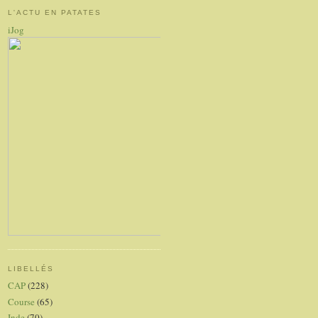
L'ACTU EN PATATES
iJog
LIBELLÉS
CAP
(228)
Course
(65)
Inde
(70)