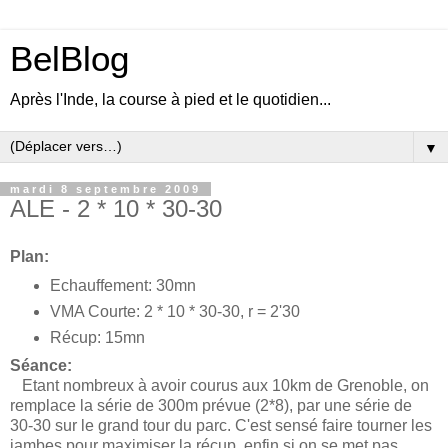
BelBlog
Après l'Inde, la course à pied et le quotidien...
▼
mardi 8 septembre 2009
ALE - 2 * 10 * 30-30
Plan:
Echauffement: 30mn
VMA Courte: 2 * 10 * 30-30, r = 2'30
Récup: 15mn
Séance:
Etant nombreux à avoir courus aux 10km de Grenoble, on
remplace la série de 300m prévue (2*8), par une série de
30-30 sur le grand tour du parc. C'est sensé faire tourner les
jambes pour maximiser la récup, enfin si on se met pas