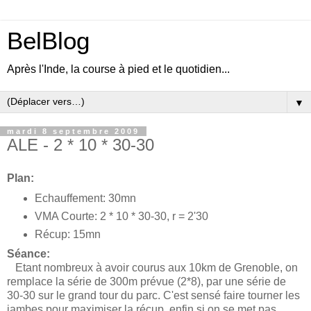
BelBlog
Après l'Inde, la course à pied et le quotidien...
▼
mardi 8 septembre 2009
ALE - 2 * 10 * 30-30
Plan:
Echauffement: 30mn
VMA Courte: 2 * 10 * 30-30, r = 2'30
Récup: 15mn
Séance:
Etant nombreux à avoir courus aux 10km de Grenoble, on
remplace la série de 300m prévue (2*8), par une série de
30-30 sur le grand tour du parc. C'est sensé faire tourner les
jambes pour maximiser la récup, enfin si on se met pas