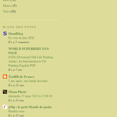
Matos
(5)
Velo
(20)
BLOGS DES POTES
Standblog
En vrac de juin 2026
Il y a 5 semaines
WORLD SUPERBIKE FAN
PAGE
[OJX] Download Still Life Painting
Atelier: An Introduction to Oil
Painting English PDF
Il y a 7 ans
TouRR de France
5 ans après, une bande dessinée
Il y a 12 ans
Manu Photo
dimanche 17 mars 2013 à 13:58:10
Il y a 13 ans
pMp : le petit Monde de paulo
Rendez-vous
Il y a 13 ans