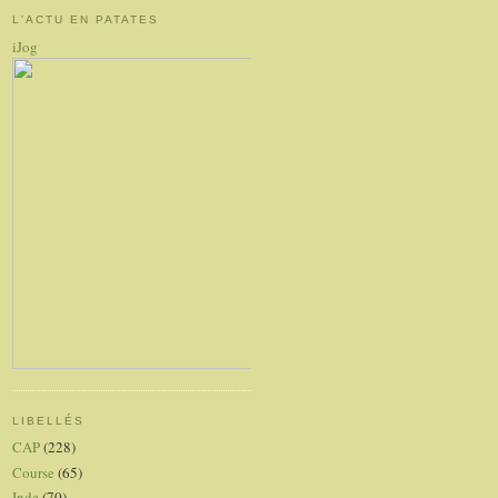
L'ACTU EN PATATES
iJog
LIBELLÉS
CAP
(228)
Course
(65)
Inde
(70)