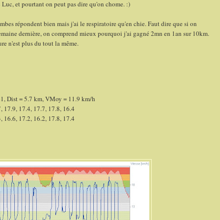
 Luc, et pourtant on peut pas dire qu'on chome. :)
es répondent bien mais j'ai le respiratoire qu'en chie. Faut dire que si on
semaine dernière, on comprend mieux pourquoi j'ai gagné 2mn en 1an sur 10km.
ure n'est plus du tout la même.
, Dist = 5.7 km, VMoy = 11.9 km/h
7, 17.9, 17.4, 17.7, 17.8, 16.4
3, 16.6, 17.2, 16.2, 17.8, 17.4