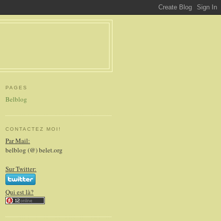
PAGES
Belblog
CONTACTEZ MOI!
Par Mail:
belblog (@) belet.org
Sur Twitter:
Qui est là?