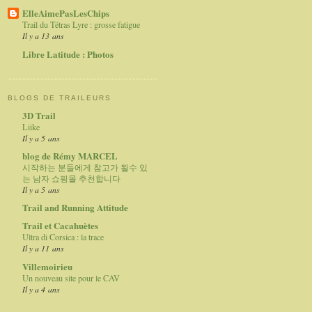
ElleAimePasLesChips
Trail du Tétras Lyre : grosse fatigue
Il y a 13 ans
Libre Latitude : Photos
BLOGS DE TRAILEURS
3D Trail
Liike
Il y a 5 ans
blog de Rémy MARCEL
시작하는 분들에게 참고가 될수 있
는 남자 쇼핑몰 추천합니다
Il y a 5 ans
Trail and Running Attitude
Trail et Cacahuètes
Ultra di Corsica : la trace
Il y a 11 ans
Villemoirieu
Un nouveau site pour le CAV
Il y a 4 ans