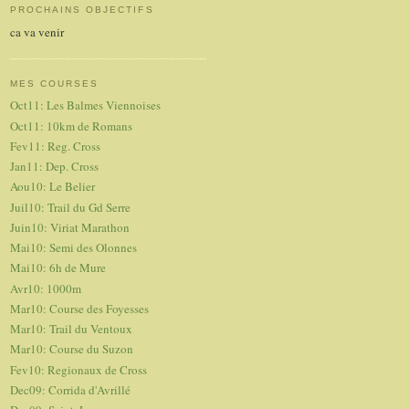
PROCHAINS OBJECTIFS
ca va venir
MES COURSES
Oct11: Les Balmes Viennoises
Oct11: 10km de Romans
Fev11: Reg. Cross
Jan11: Dep. Cross
Aou10: Le Belier
Juil10: Trail du Gd Serre
Juin10: Viriat Marathon
Mai10: Semi des Olonnes
Mai10: 6h de Mure
Avr10: 1000m
Mar10: Course des Foyesses
Mar10: Trail du Ventoux
Mar10: Course du Suzon
Fev10: Regionaux de Cross
Dec09: Corrida d'Avrillé