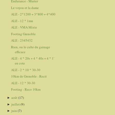
Endurance - Murier
Le voyou et la dame
ALE - 2*1200 + 3*800 + 4*400
ALE - 12 * 1mn
ALE - VMA Mixte
Footing Grenoble
ALE - 2345432
Rien, ou le culte du gainage
efficace
ALE - 4 * 20s + 4 * 40s + 4 * 1'
en cote
ALE - 2 * 10 * 30-30
10km de Grenoble - Recit
ALE - 12 * 30-30
Footing - Reco 10km
août
(17)
►
juillet
(9)
►
juin
(7)
►