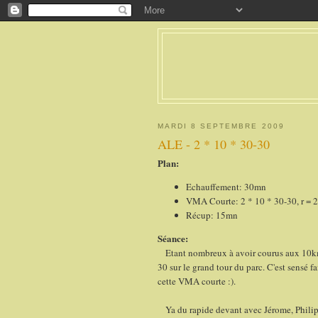
MARDI 8 SEPTEMBRE 2009
ALE - 2 * 10 * 30-30
Plan:
Echauffement: 30mn
VMA Courte: 2 * 10 * 30-30, r = 2
Récup: 15mn
Séance:
Etant nombreux à avoir courus aux 10km d
30 sur le grand tour du parc. C'est sensé f
cette VMA courte :).
Ya du rapide devant avec Jérome, Philippe