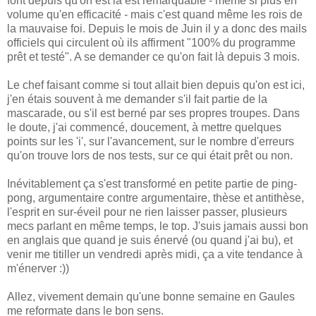
font depuis qu'on est là est remarquable - même si plus en
volume qu'en efficacité - mais c'est quand même les rois de
la mauvaise foi. Depuis le mois de Juin il y a donc des mails
officiels qui circulent où ils affirment "100% du programme
prêt et testé". A se demander ce qu'on fait là depuis 3 mois.
Le chef faisant comme si tout allait bien depuis qu'on est ici,
j'en étais souvent à me demander s'il fait partie de la
mascarade, ou s'il est berné par ses propres troupes. Dans
le doute, j'ai commencé, doucement, à mettre quelques
points sur les 'i', sur l'avancement, sur le nombre d'erreurs
qu'on trouve lors de nos tests, sur ce qui était prêt ou non.
Inévitablement ça s'est transformé en petite partie de ping-
pong, argumentaire contre argumentaire, thèse et antithèse,
l'esprit en sur-éveil pour ne rien laisser passer, plusieurs
mecs parlant en même temps, le top. J'suis jamais aussi bon
en anglais que quand je suis énervé (ou quand j'ai bu), et
venir me titiller un vendredi après midi, ça a vite tendance à
m'énerver :))
Allez, vivement demain qu'une bonne semaine en Gaules
me reformate dans le bon sens.