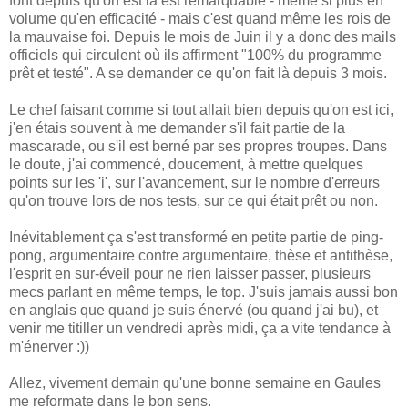
font depuis qu'on est là est remarquable - même si plus en
volume qu'en efficacité - mais c'est quand même les rois de
la mauvaise foi. Depuis le mois de Juin il y a donc des mails
officiels qui circulent où ils affirment "100% du programme
prêt et testé". A se demander ce qu'on fait là depuis 3 mois.
Le chef faisant comme si tout allait bien depuis qu'on est ici,
j'en étais souvent à me demander s'il fait partie de la
mascarade, ou s'il est berné par ses propres troupes. Dans
le doute, j'ai commencé, doucement, à mettre quelques
points sur les 'i', sur l'avancement, sur le nombre d'erreurs
qu'on trouve lors de nos tests, sur ce qui était prêt ou non.
Inévitablement ça s'est transformé en petite partie de ping-
pong, argumentaire contre argumentaire, thèse et antithèse,
l'esprit en sur-éveil pour ne rien laisser passer, plusieurs
mecs parlant en même temps, le top. J'suis jamais aussi bon
en anglais que quand je suis énervé (ou quand j'ai bu), et
venir me titiller un vendredi après midi, ça a vite tendance à
m'énerver :))
Allez, vivement demain qu'une bonne semaine en Gaules
me reformate dans le bon sens.