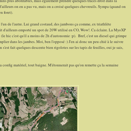
hemins plus abordables, mais également prendre quelques traces droit dans la
s d'ailleurs on en a pas vu, mais on a croisé quelques chevreuils. Sympa (quand on
n foret).
l'un de l'autre. Lui grand costaud, des jambons ça comme, ex triathlète
ait d'ailleurs emporté un spot de 20W utilisé en CO, Wow!. Ca éclaire. La MyoXP
e (le hic c'est qu'il a moins de 2h d'autonomie :p). Bref, c'est un diesel qui grimpe
mplier dans les jambes. Moi, ben l'opposé :) J'en ai donc un peu chié à le suivre
 s'est fait quelques descente bien rigolotes sur les tapis de feuilles, oui je sais,
 config matériel, tout baigne. M'étonnerait pas qu'on remette ça la semaine