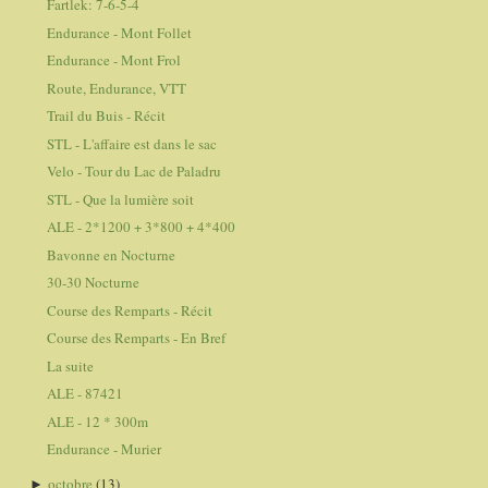
Fartlek: 7-6-5-4
Endurance - Mont Follet
Endurance - Mont Frol
Route, Endurance, VTT
Trail du Buis - Récit
STL - L'affaire est dans le sac
Velo - Tour du Lac de Paladru
STL - Que la lumière soit
ALE - 2*1200 + 3*800 + 4*400
Bavonne en Nocturne
30-30 Nocturne
Course des Remparts - Récit
Course des Remparts - En Bref
La suite
ALE - 87421
ALE - 12 * 300m
Endurance - Murier
octobre
(13)
►