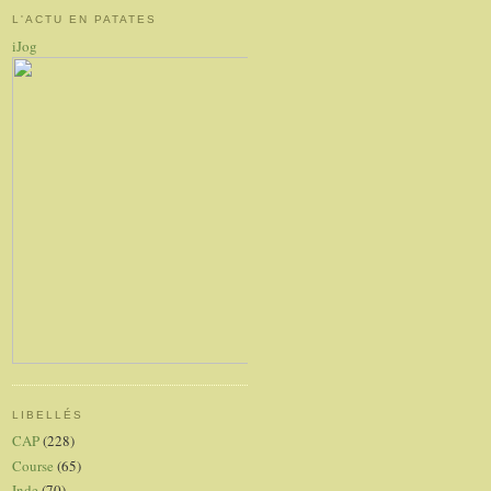
L'ACTU EN PATATES
iJog
LIBELLÉS
CAP
(228)
Course
(65)
Inde
(70)