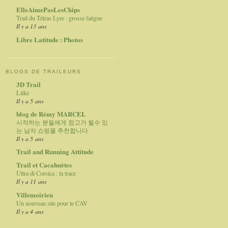
ElleAimePasLesChips
Trail du Tétras Lyre : grosse fatigue
Il y a 13 ans
Libre Latitude : Photos
BLOGS DE TRAILEURS
3D Trail
Liike
Il y a 5 ans
blog de Rémy MARCEL
시작하는 분들에게 참고가 될수 있
는 남자 쇼핑몰 추천합니다
Il y a 5 ans
Trail and Running Attitude
Trail et Cacahuètes
Ultra di Corsica : la trace
Il y a 11 ans
Villemoirieu
Un nouveau site pour le CAV
Il y a 4 ans