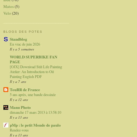
Matos
(5)
Velo
(20)
BLOGS DES POTES
Standblog
En vrac de juin 2026
Il y a 5 semaines
WORLD SUPERBIKE FAN
PAGE
[OJX] Download Still Life Painting
Atelier: An Introduction to Oil
Painting English PDF
Il y a 7 ans
TouRR de France
5 ans après, une bande dessinée
Il y a 12 ans
Manu Photo
dimanche 17 mars 2013 à 13:58:10
Il y a 13 ans
pMp : le petit Monde de paulo
Rendez-vous
Il y a 13 ans