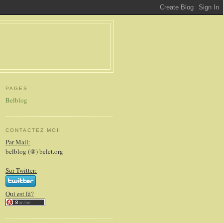
PAGES
Belblog
CONTACTEZ MOI!
Par Mail:
belblog (@) belet.org
Sur Twitter:
Qui est là?