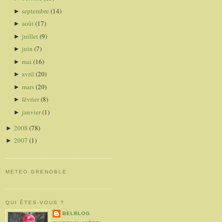
septembre
(14)
►
août
(17)
►
juillet
(9)
►
juin
(7)
►
mai
(16)
►
avril
(20)
►
mars
(20)
►
février
(8)
►
janvier
(1)
►
2008
(78)
►
2007
(1)
►
METEO GRENOBLE
QUI ÊTES-VOUS ?
BELBLOG