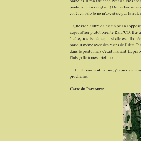
barbelés. Il m'a fait découvrir d'autres c
pente, un vrai sanglier :) De ces bestiole
est 2, en solo je ne m'aventure pas la nuit e
Question allure on est un peu à l'opposé 
aujourd'hui plutôt orienté Raid/CO. Il av
à côté, tu sais même pas si elle est allumé
partout même avec des restes de l'ultra Te
dans le pentu mais c'était marrant. Et pis on
j'fais gaffe à mes orteils :)
Une bonne sortie donc, j'ai pus tester ma
prochaine.
Carte du Parcours: