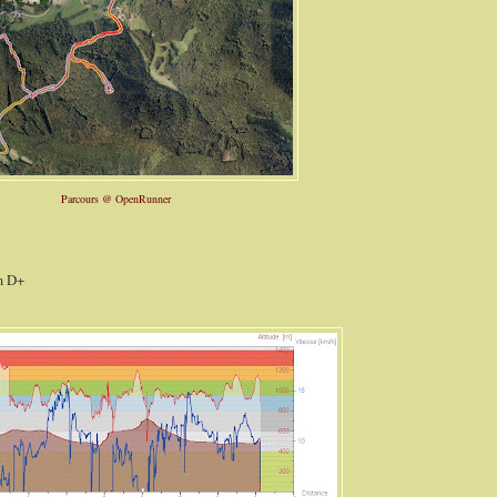
Parcours @ OpenRunner
m D+