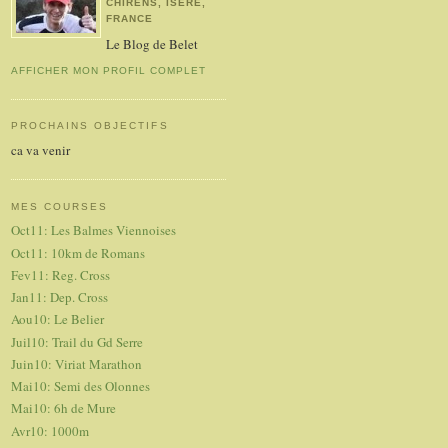
CHIRENS, ISÈRE,
FRANCE
Le Blog de Belet
AFFICHER MON PROFIL COMPLET
PROCHAINS OBJECTIFS
ca va venir
MES COURSES
Oct11: Les Balmes Viennoises
Oct11: 10km de Romans
Fev11: Reg. Cross
Jan11: Dep. Cross
Aou10: Le Belier
Juil10: Trail du Gd Serre
Juin10: Viriat Marathon
Mai10: Semi des Olonnes
Mai10: 6h de Mure
Avr10: 1000m