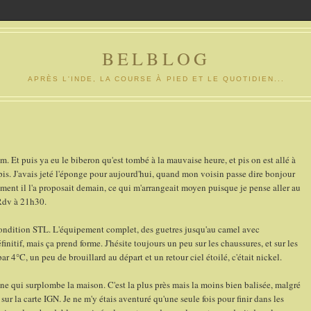
BELBLOG
APRÈS L'INDE, LA COURSE À PIED ET LE QUOTIDIEN...
m. Et puis ya eu le biberon qu'est tombé à la mauvaise heure, et pis on est allé à
nt pis. J'avais jeté l'éponge pour aujourd'hui, quand mon voisin passe dire bonjour
ment il l'a proposait demain, ce qui m'arrangeait moyen puisque je pense aller au
 Rdv à 21h30.
condition STL. L'équipement complet, des guetres jusqu'au camel avec
initif, mais ça prend forme. J'hésite toujours un peu sur les chaussures, et sur les
r 4°C, un peu de brouillard au départ et un retour ciel étoilé, c'était nickel.
e qui surplombe la maison. C'est la plus près mais la moins bien balisée, malgré
r la carte IGN. Je ne m'y étais aventuré qu'une seule fois pour finir dans les