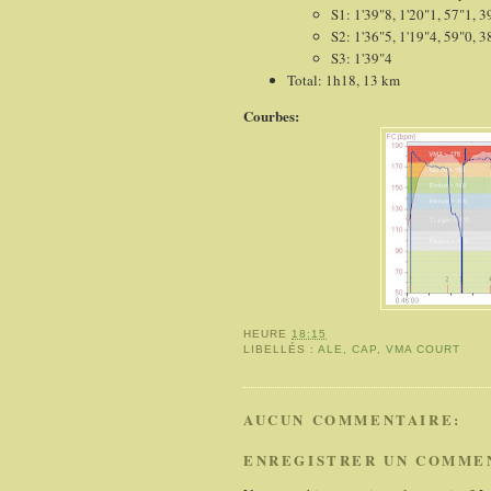
S1: 1'39"8, 1'20"1, 57"1, 3
S2: 1'36"5, 1'19"4, 59"0, 3
S3: 1'39"4
Total: 1h18, 13 km
Courbes:
HEURE
18:15
LIBELLÉS :
ALE
,
CAP
,
VMA COURT
AUCUN COMMENTAIRE:
ENREGISTRER UN COMME