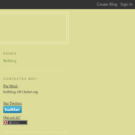
PAGES
Belblog
CONTACTEZ MOI!
Par Mail:
belblog (@) belet.org
Sur Twitter:
Qui est là?