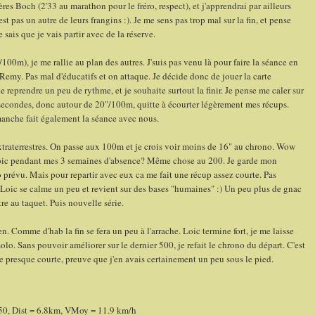
es Boch (2'33 au marathon pour le fréro, respect), et j'apprendrai par ailleurs
t pas un autre de leurs frangins :). Je me sens pas trop mal sur la fin, et pense
 sais que je vais partir avec de la réserve.
m), je me rallie au plan des autres. J'suis pas venu là pour faire la séance en
c Remy. Pas mal d'éducatifs et on attaque. Je décide donc de jouer la carte
de reprendre un peu de rythme, et je souhaite surtout la finir. Je pense me caler sur
 secondes, donc autour de 20"/100m, quitte à écourter légèrement mes récups.
anche fait également la séance avec nous.
traterrestres. On passe aux 100m et je crois voir moins de 16" au chrono. Wow
Loic pendant mes 3 semaines d'absence? Même chose au 200. Je garde mon
 prévu. Mais pour repartir avec eux ca me fait une récup assez courte. Pas
rs Loic se calme un peu et revient sur des bases "humaines" :) Un peu plus de gnac
être au taquet. Puis nouvelle série.
 Comme d'hab la fin se fera un peu à l'arrache. Loic termine fort, je me laisse
solo. Sans pouvoir améliorer sur le dernier 500, je refait le chrono du départ. C'est
e presque courte, preuve que j'en avais certainement un peu sous le pied.
0, Dist = 6.8km, VMoy = 11.9 km/h