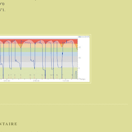
9"0
8"1.
NTAIRE