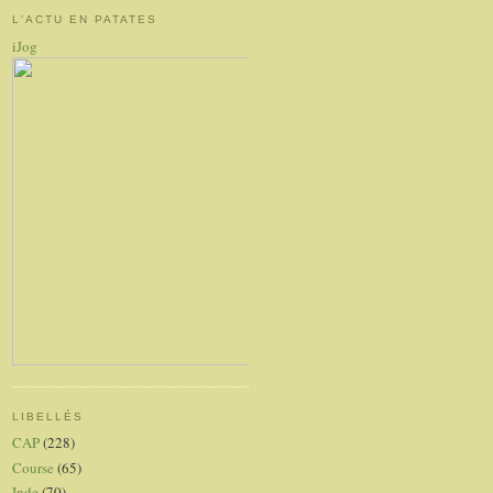
L'ACTU EN PATATES
iJog
LIBELLÉS
CAP
(228)
Course
(65)
Inde
(70)