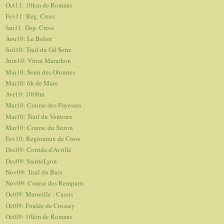
Oct11: 10km de Romans
Fev11: Reg. Cross
Jan11: Dep. Cross
Aou10: Le Belier
Juil10: Trail du Gd Serre
Juin10: Viriat Marathon
Mai10: Semi des Olonnes
Mai10: 6h de Mure
Avr10: 1000m
Mar10: Course des Foyesses
Mar10: Trail du Ventoux
Mar10: Course du Suzon
Fev10: Regionaux de Cross
Dec09: Corrida d'Avrillé
Dec09: SainteLyon
Nov09: Trail du Buis
Nov09: Course des Remparts
Oct09: Marseille - Cassis
Oct09: Foulée de Crossey
Oct09: 10km de Romans