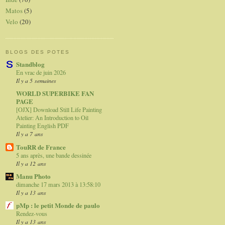
Matos
(5)
Velo
(20)
BLOGS DES POTES
Standblog
En vrac de juin 2026
Il y a 5 semaines
WORLD SUPERBIKE FAN
PAGE
[OJX] Download Still Life Painting
Atelier: An Introduction to Oil
Painting English PDF
Il y a 7 ans
TouRR de France
5 ans après, une bande dessinée
Il y a 12 ans
Manu Photo
dimanche 17 mars 2013 à 13:58:10
Il y a 13 ans
pMp : le petit Monde de paulo
Rendez-vous
Il y a 13 ans