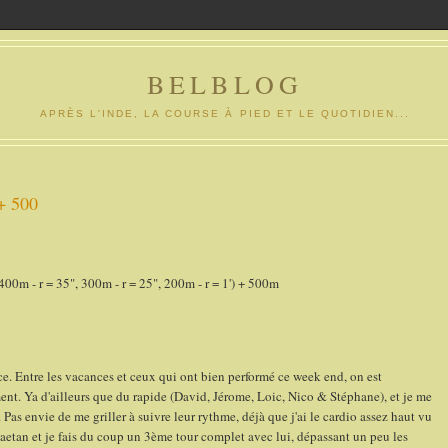
BELBLOG
APRÈS L'INDE, LA COURSE À PIED ET LE QUOTIDIEN...
+ 500
0m - r = 35", 300m - r = 25", 200m - r = 1') + 500m
 Entre les vacances et ceux qui ont bien performé ce week end, on est
nt. Ya d'ailleurs que du rapide (David, Jérome, Loic, Nico & Stéphane), et je me
. Pas envie de me griller à suivre leur rythme, déjà que j'ai le cardio assez haut vu
 Gaetan et je fais du coup un 3ème tour complet avec lui, dépassant un peu les