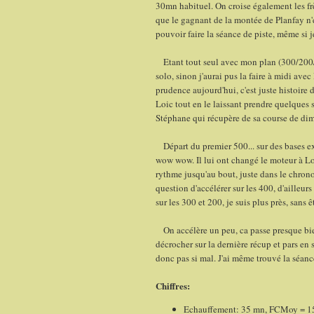
30mn habituel. On croise également les frèr
que le gagnant de la montée de Planfay n'es
pouvoir faire la séance de piste, même si je
Etant tout seul avec mon plan (300/200/100
solo, sinon j'aurai pus la faire à midi ave
prudence aujourd'hui, c'est juste histoire 
Loic tout en le laissant prendre quelques
Stéphane qui récupère de sa course de dim
Départ du premier 500... sur des bases ex
wow wow. Il lui ont changé le moteur à 
rythme jusqu'au bout, juste dans le chrono
question d'accélérer sur les 400, d'ailleu
sur les 300 et 200, je suis plus près, sans 
On accélère un peu, ca passe presque bien.
décrocher sur la dernière récup et pars en 
donc pas si mal. J'ai même trouvé la séanc
Chiffres:
Echauffement: 35 mn, FCMoy = 15