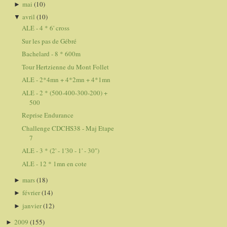
mai
(10)
►
avril
(10)
▼
ALE - 4 * 6' cross
Sur les pas de Gébré
Bachelard - 8 * 600m
Tour Hertzienne du Mont Follet
ALE - 2*4mn + 4*2mn + 4*1mn
ALE - 2 * (500-400-300-200) +
500
Reprise Endurance
Challenge CDCHS38 - Maj Etape
7
ALE - 3 * (2' - 1'30 - 1' - 30")
ALE - 12 * 1mn en cote
mars
(18)
►
février
(14)
►
janvier
(12)
►
2009
(155)
►