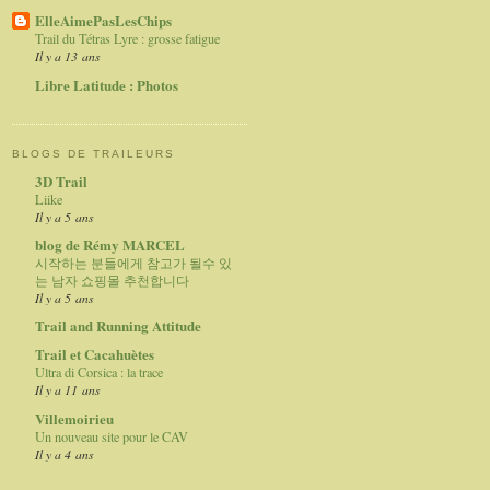
ElleAimePasLesChips
Trail du Tétras Lyre : grosse fatigue
Il y a 13 ans
Libre Latitude : Photos
BLOGS DE TRAILEURS
3D Trail
Liike
Il y a 5 ans
blog de Rémy MARCEL
시작하는 분들에게 참고가 될수 있
는 남자 쇼핑몰 추천합니다
Il y a 5 ans
Trail and Running Attitude
Trail et Cacahuètes
Ultra di Corsica : la trace
Il y a 11 ans
Villemoirieu
Un nouveau site pour le CAV
Il y a 4 ans