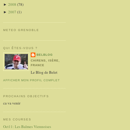
2008
(78)
►
2007
(1)
►
METEO GRENOBLE
QUI ÊTES-VOUS ?
BELBLOG
CHIRENS, ISÈRE,
FRANCE
Le Blog de Belet
AFFICHER MON PROFIL COMPLET
PROCHAINS OBJECTIFS
ca va venir
MES COURSES
Oct11: Les Balmes Viennoises