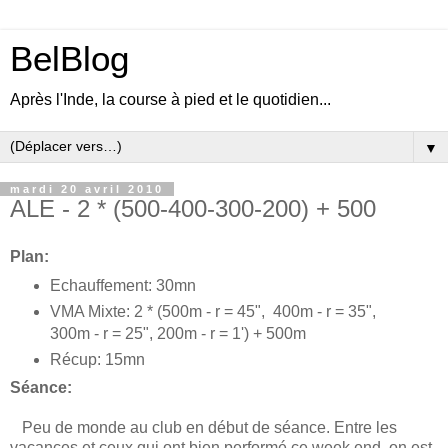
BelBlog
Après l'Inde, la course à pied et le quotidien...
▼
mardi 20 avril 2010
ALE - 2 * (500-400-300-200) + 500
Plan:
Echauffement: 30mn
VMA Mixte: 2 * (500m - r = 45", 400m - r = 35",
300m - r = 25", 200m - r = 1') + 500m
Récup: 15mn
Séance:
Peu de monde au club en début de séance. Entre les
vacances et ceux qui ont bien performé ce week end, on est