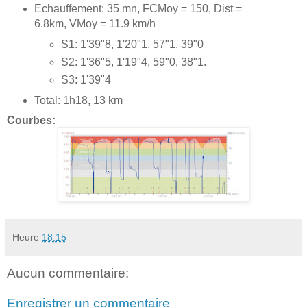
Echauffement: 35 mn, FCMoy = 150, Dist =
6.8km, VMoy = 11.9 km/h
S1: 1'39"8, 1'20"1, 57"1, 39"0
S2: 1'36"5, 1'19"4, 59"0, 38"1.
S3: 1'39"4
Total: 1h18, 13 km
Courbes:
Heure
18:15
Aucun commentaire:
Enregistrer un commentaire