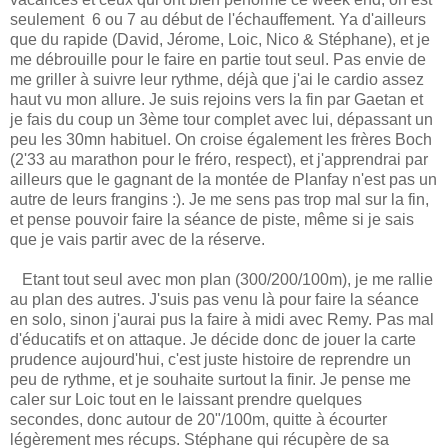
seulement 6 ou 7 au début de l'échauffement. Ya d'ailleurs
que du rapide (David, Jérome, Loic, Nico & Stéphane), et je
me débrouille pour le faire en partie tout seul. Pas envie de
me griller à suivre leur rythme, déjà que j'ai le cardio assez
haut vu mon allure. Je suis rejoins vers la fin par Gaetan et
je fais du coup un 3ème tour complet avec lui, dépassant un
peu les 30mn habituel. On croise également les frères Boch
(2'33 au marathon pour le fréro, respect), et j'apprendrai par
ailleurs que le gagnant de la montée de Planfay n'est pas un
autre de leurs frangins :). Je me sens pas trop mal sur la fin,
et pense pouvoir faire la séance de piste, même si je sais
que je vais partir avec de la réserve.
Etant tout seul avec mon plan (300/200/100m), je me rallie
au plan des autres. J'suis pas venu là pour faire la séance
en solo, sinon j'aurai pus la faire à midi avec Remy. Pas mal
d'éducatifs et on attaque. Je décide donc de jouer la carte
prudence aujourd'hui, c'est juste histoire de reprendre un
peu de rythme, et je souhaite surtout la finir. Je pense me
caler sur Loic tout en le laissant prendre quelques
secondes, donc autour de 20"/100m, quitte à écourter
légèrement mes récups. Stéphane qui récupère de sa