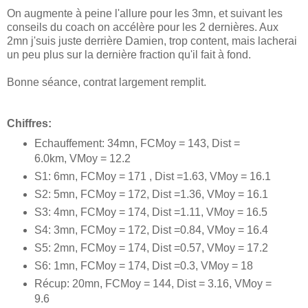
On augmente à peine l'allure pour les 3mn, et suivant les
conseils du coach on accélère pour les 2 dernières. Aux
2mn j'suis juste derrière Damien, trop content, mais lacherai
un peu plus sur la dernière fraction qu'il fait à fond.
Bonne séance, contrat largement remplit.
Chiffres:
Echauffement: 34mn, FCMoy = 143, Dist =
6.0km, VMoy = 12.2
S1: 6mn, FCMoy = 171 , Dist =1.63, VMoy = 16.1
S2: 5mn, FCMoy = 172, Dist =1.36, VMoy = 16.1
S3: 4mn, FCMoy = 174, Dist =1.11, VMoy = 16.5
S4: 3mn, FCMoy = 172, Dist =0.84, VMoy = 16.4
S5: 2mn, FCMoy = 174, Dist =0.57, VMoy = 17.2
S6: 1mn, FCMoy = 174, Dist =0.3, VMoy = 18
Récup: 20mn, FCMoy = 144, Dist = 3.16, VMoy =
9.6