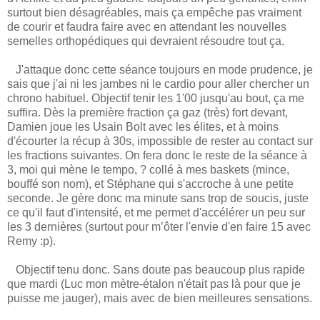
surtout bien désagréables, mais ça empêche pas vraiment
de courir et faudra faire avec en attendant les nouvelles
semelles orthopédiques qui devraient résoudre tout ça.
J'attaque donc cette séance toujours en mode prudence, je
sais que j'ai ni les jambes ni le cardio pour aller chercher un
chrono habituel. Objectif tenir les 1'00 jusqu'au bout, ça me
suffira. Dès la première fraction ça gaz (très) fort devant,
Damien joue les Usain Bolt avec les élites, et à moins
d'écourter la récup à 30s, impossible de rester au contact sur
les fractions suivantes. On fera donc le reste de la séance à
3, moi qui mène le tempo, ? collé à mes baskets (mince,
bouffé son nom), et Stéphane qui s'accroche à une petite
seconde. Je gère donc ma minute sans trop de soucis, juste
ce qu'il faut d'intensité, et me permet d'accélérer un peu sur
les 3 dernières (surtout pour m’ôter l'envie d'en faire 15 avec
Remy :p).
Objectif tenu donc. Sans doute pas beaucoup plus rapide
que mardi (Luc mon mètre-étalon n'était pas là pour que je
puisse me jauger), mais avec de bien meilleures sensations.