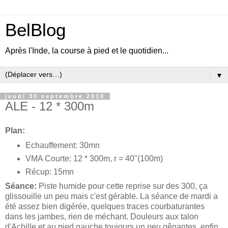
BelBlog
Après l'Inde, la course à pied et le quotidien...
▼
jeudi 30 septembre 2010
ALE - 12 * 300m
Plan:
Echauffement: 30mn
VMA Courte: 12 * 300m, r = 40"(100m)
Récup: 15mn
Séance:
Piste humide pour cette reprise sur des 300, ça
glissouille un peu mais c'est gérable. La séance de mardi a
été assez bien digérée, quelques traces courbaturantes
dans les jambes, rien de méchant. Douleurs aux talon
d'Achille et au pied gauche toujours un peu gênantes, enfin