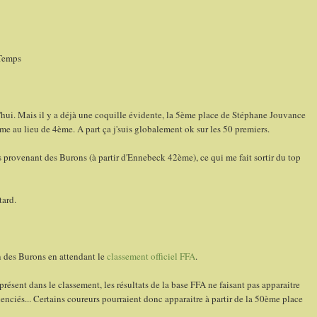
 Temps
d'hui. Mais il y a déjà une coquille évidente, la 5ème place de Stéphane Jouvance
me au lieu de 4ème. A part ça j'suis globalement ok sur les 50 premiers.
 provenant des Burons (à partir d'Ennebeck 42ème), ce qui me fait sortir du top
tard.
n des Burons en attendant le
classement officiel FFA
.
présent dans le classement, les résultats de la base FFA ne faisant pas apparaitre
licenciés... Certains coureurs pourraient donc apparaitre à partir de la 50ème place