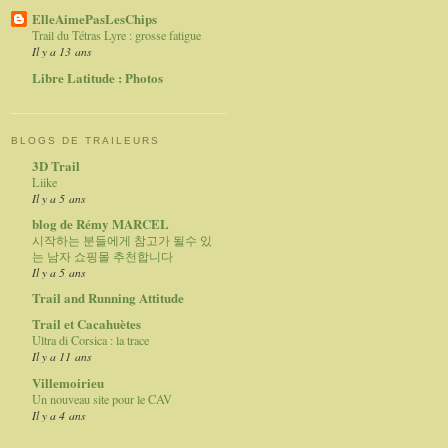
ElleAimePasLesChips
Trail du Tétras Lyre : grosse fatigue
Il y a 13 ans
Libre Latitude : Photos
BLOGS DE TRAILEURS
3D Trail
Liike
Il y a 5 ans
blog de Rémy MARCEL
시작하는 분들에게 참고가 될수 있
는 남자 쇼핑몰 추천합니다
Il y a 5 ans
Trail and Running Attitude
Trail et Cacahuètes
Ultra di Corsica : la trace
Il y a 11 ans
Villemoirieu
Un nouveau site pour le CAV
Il y a 4 ans