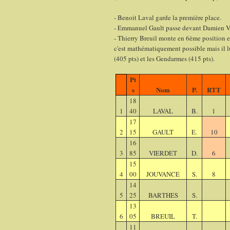
- Benoit Laval garde la première place.
- Emmanuel Gault passe devant Damien Vie
- Thierry Breuil monte en 6ème position et 
c'est mathématiquement possible mais il 
(405 pts) et les Gendarmes (415 pts).
Pt
s
Nom
P.
RTT
18
1
40
LAVAL
B.
1
17
2
15
GAULT
E.
10
16
3
85
VIERDET
D.
6
15
4
00
JOUVANCE
S.
8
14
5
25
BARTHES
S.
13
6
05
BREUIL
T.
11