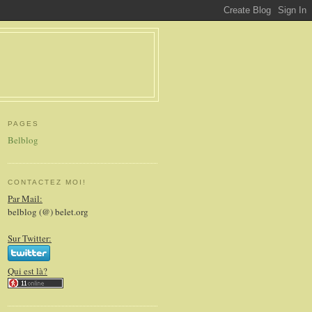
PAGES
Belblog
CONTACTEZ MOI!
Par Mail:
belblog (@) belet.org
Sur Twitter:
Qui est là?