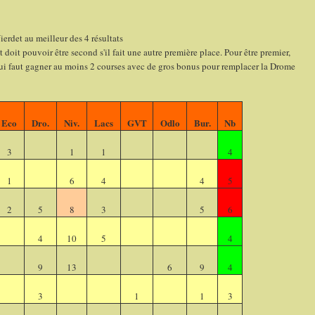
rdet au meilleur des 4 résultats
doit pouvoir être second s'il fait une autre première place. Pour être premier,
lui faut gagner au moins 2 courses avec de gros bonus pour remplacer la Drome
Eco
Dro.
Niv.
Lacs
GVT
Odlo
Bur.
Nb
3
1
1
4
1
6
4
4
5
2
5
8
3
5
6
4
10
5
4
9
13
6
9
4
3
1
1
3