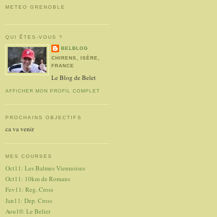
METEO GRENOBLE
QUI ÊTES-VOUS ?
BELBLOG
CHIRENS, ISÈRE,
FRANCE
Le Blog de Belet
AFFICHER MON PROFIL COMPLET
PROCHAINS OBJECTIFS
ca va venir
MES COURSES
Oct11: Les Balmes Viennoises
Oct11: 10km de Romans
Fev11: Reg. Cross
Jan11: Dep. Cross
Aou10: Le Belier