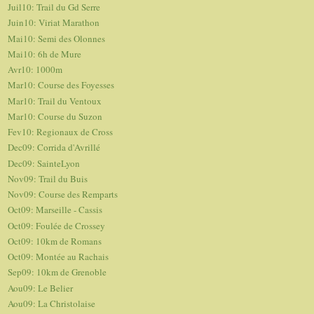
Juil10: Trail du Gd Serre
Juin10: Viriat Marathon
Mai10: Semi des Olonnes
Mai10: 6h de Mure
Avr10: 1000m
Mar10: Course des Foyesses
Mar10: Trail du Ventoux
Mar10: Course du Suzon
Fev10: Regionaux de Cross
Dec09: Corrida d'Avrillé
Dec09: SainteLyon
Nov09: Trail du Buis
Nov09: Course des Remparts
Oct09: Marseille - Cassis
Oct09: Foulée de Crossey
Oct09: 10km de Romans
Oct09: Montée au Rachais
Sep09: 10km de Grenoble
Aou09: Le Belier
Aou09: La Christolaise