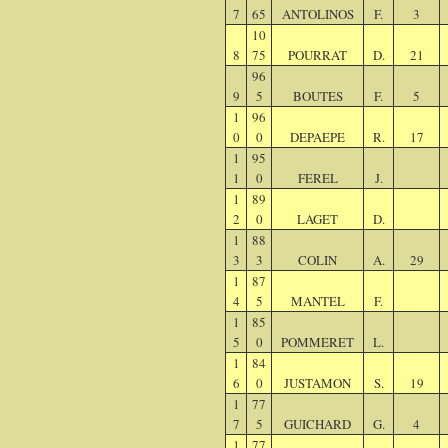
7
65
ANTOLINOS
F.
3
10
8
75
POURRAT
D.
21
96
9
5
BOUTES
F.
5
1
96
0
0
DEPAEPE
R.
17
1
95
1
0
FEREL
J.
1
89
2
0
LAGET
D.
1
88
3
3
COLIN
A.
29
1
87
4
5
MANTEL
F.
1
85
5
0
POMMERET
L.
1
84
6
0
JUSTAMON
S.
19
1
77
7
5
GUICHARD
G.
4
1
77