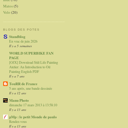
Matos
(5)
Velo
(20)
BLOGS DES POTES
Standblog
En vrac de juin 2026
Il y a 5 semaines
WORLD SUPERBIKE FAN
PAGE
[OJX] Download Still Life Painting
Atelier: An Introduction to Oil
Painting English PDF
Il y a 7 ans
TouRR de France
5 ans après, une bande dessinée
Il y a 12 ans
Manu Photo
dimanche 17 mars 2013 à 13:58:10
Il y a 13 ans
pMp : le petit Monde de paulo
Rendez-vous
Il y a 13 ans