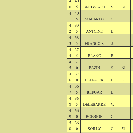
4
40
0
5
BROGNIART
S.
31
4
40
1
5
MALARDE
C.
4
39
2
5
ANTOINE
D.
4
38
3
5
FRANCOIS
J.
4
37
4
5
BLANC
B.
4
37
5
0
BAZIN
S.
61
4
37
6
0
PELISSIER
F.
7
4
36
7
5
BERGAR
D.
4
36
8
5
DELEBARRE
V.
4
36
9
0
BOEBION
C.
5
36
0
0
SOILLY
O.
51