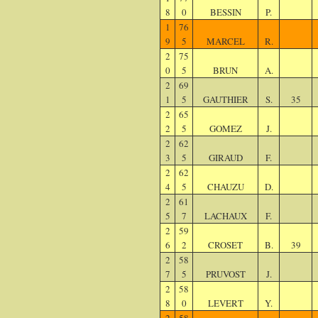
8
0
BESSIN
P.
1
76
9
5
MARCEL
R.
2
75
0
5
BRUN
A.
2
69
1
5
GAUTHIER
S.
35
2
65
2
5
GOMEZ
J.
2
62
3
5
GIRAUD
F.
2
62
4
5
CHAUZU
D.
2
61
5
7
LACHAUX
F.
2
59
6
2
CROSET
B.
39
2
58
7
5
PRUVOST
J.
2
58
8
0
LEVERT
Y.