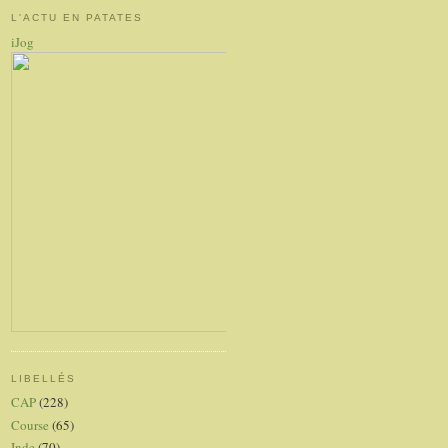
L'ACTU EN PATATES
iJog
LIBELLÉS
CAP
(228)
Course
(65)
Inde
(70)