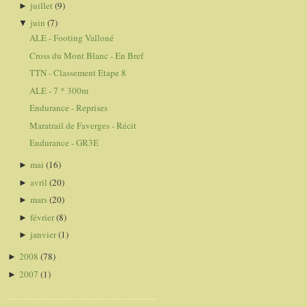
juillet
(9)
►
juin
(7)
▼
ALE - Footing Valloné
Cross du Mont Blanc - En Bref
TTN - Classement Etape 8
ALE - 7 * 300m
Endurance - Reprises
Maratrail de Faverges - Récit
Endurance - GR3E
mai
(16)
►
avril
(20)
►
mars
(20)
►
février
(8)
►
janvier
(1)
►
2008
(78)
►
2007
(1)
►