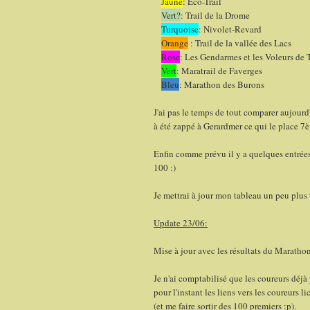
Jaune
: Eco-Trail
Vert?
: Trail de la Drome
Turquoise
: Nivolet-Revard
Orange
: Trail de la vallée des Lacs
Rose
: Les Gendarmes et les Voleurs de
Vert
: Maratrail de Faverges
Bleu
: Marathon des Burons
J'ai pas le temps de tout comparer aujour
à été zappé à Gerardmer ce qui le place 7è
Enfin comme prévu il y a quelques entrées
100 :)
Je mettrai à jour mon tableau un peu plus 
Update 23/06:
Mise à jour avec les résultats du Maratho
Je n'ai comptabilisé que les coureurs déjà 
pour l'instant les liens vers les coureurs 
(et me faire sortir des 100 premiers :p).