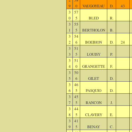
2
58
9
0
VAUGOYEAU
D.
43
3
57
0
5
BLED
R.
3
55
1
5
BERTHOLON
B.
3
54
2
6
BOEBION
D.
24
3
51
3
5
LOUISY
P.
3
51
4
0
GRANGETTE
F.
3
50
5
6
GILET
D.
3
46
6
5
PASQUIO
D.
3
45
7
5
RANCON
J.
3
44
8
5
CLAVERY
E.
3
41
9
5
BENAY
C.