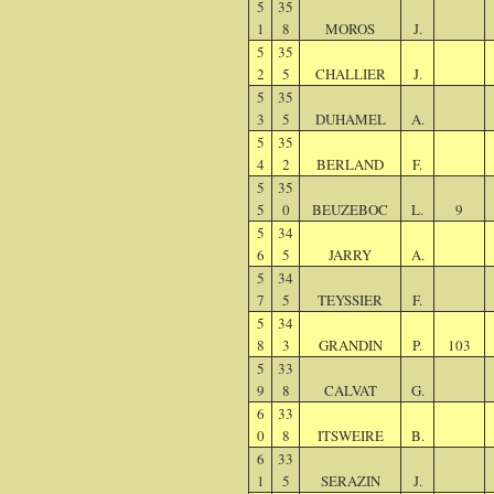
5
35
1
8
MOROS
J.
5
35
2
5
CHALLIER
J.
5
35
3
5
DUHAMEL
A.
5
35
4
2
BERLAND
F.
5
35
5
0
BEUZEBOC
L.
9
5
34
6
5
JARRY
A.
5
34
7
5
TEYSSIER
F.
5
34
8
3
GRANDIN
P.
103
5
33
9
8
CALVAT
G.
6
33
0
8
ITSWEIRE
B.
6
33
1
5
SERAZIN
J.