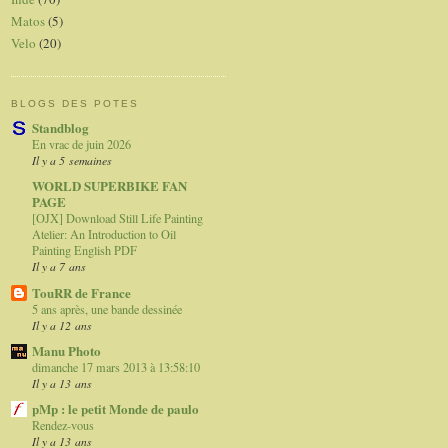
Matos
(5)
Velo
(20)
BLOGS DES POTES
Standblog
En vrac de juin 2026
Il y a 5 semaines
WORLD SUPERBIKE FAN
PAGE
[OJX] Download Still Life Painting
Atelier: An Introduction to Oil
Painting English PDF
Il y a 7 ans
TouRR de France
5 ans après, une bande dessinée
Il y a 12 ans
Manu Photo
dimanche 17 mars 2013 à 13:58:10
Il y a 13 ans
pMp : le petit Monde de paulo
Rendez-vous
Il y a 13 ans