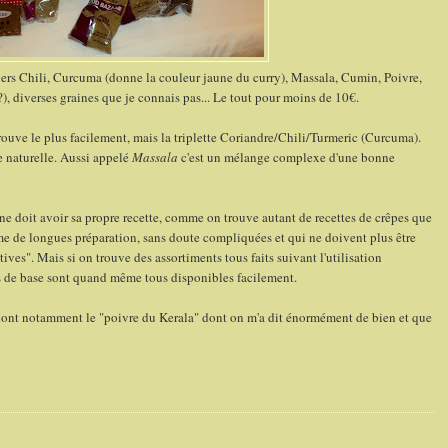
ers Chili, Curcuma (donne la couleur jaune du curry), Massala, Cumin, Poivre,
), diverses graines que je connais pas... Le tout pour moins de 10€.
rouve le plus facilement, mais la triplette Coriandre/Chili/Turmeric (Curcuma).
e naturelle. Aussi appelé
Massala
c'est un mélange complexe d'une bonne
e doit avoir sa propre recette, comme on trouve autant de recettes de crêpes que
e de longues préparation, sans doute compliquées et qui ne doivent plus être
ives". Mais si on trouve des assortiments tous faits suivant l'utilisation
ns de base sont quand même tous disponibles facilement.
 dont notamment le "poivre du Kerala" dont on m'a dit énormément de bien et que