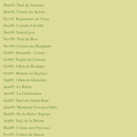
Mar10: Trail du Ventoux
Mar10: Course du Suzon
Fev10: Regionaux de Cross
Dec09: Corrida d'Avrillé
Dec09: SainteLyon
Nov09: Trail du Buis
Nov09: Course des Remparts
Oct09: Marseille - Cassis
Oct09: Foulée de Crossey
Oct09: 10km de Romans
Oct09: Montée au Rachais
Sep09: 10km de Grenoble
Aou09: Le Belier
Aou09: La Christolaise
Juil09: Trail du Grand Serre
Juin09: Maratrail Faverges/Odlo
Mai09: 6h de Mure / Equipe
Avr09: Trail de la Drôme
Mar09: Course des Foyesses
Fev09: Course du Suzon