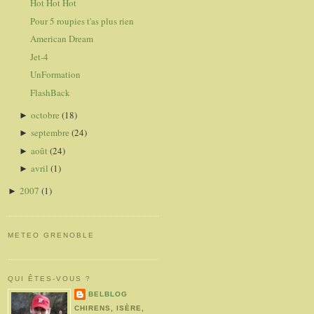
Hot Hot Hot
Pour 5 roupies t'as plus rien
American Dream
Jet-4
UnFormation
FlashBack
octobre
(18)
►
septembre
(24)
►
août
(24)
►
avril
(1)
►
2007
(1)
►
METEO GRENOBLE
QUI ÊTES-VOUS ?
BELBLOG
CHIRENS, ISÈRE,