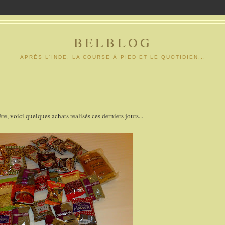
BELBLOG
APRÈS L'INDE, LA COURSE À PIED ET LE QUOTIDIEN...
e, voici quelques achats realisés ces derniers jours...