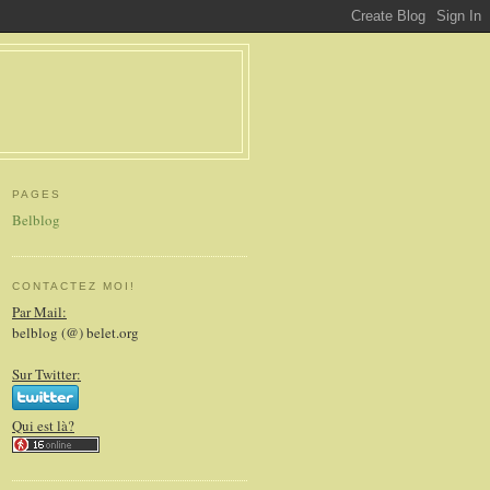
PAGES
Belblog
CONTACTEZ MOI!
Par Mail:
belblog (@) belet.org
Sur Twitter:
Qui est là?