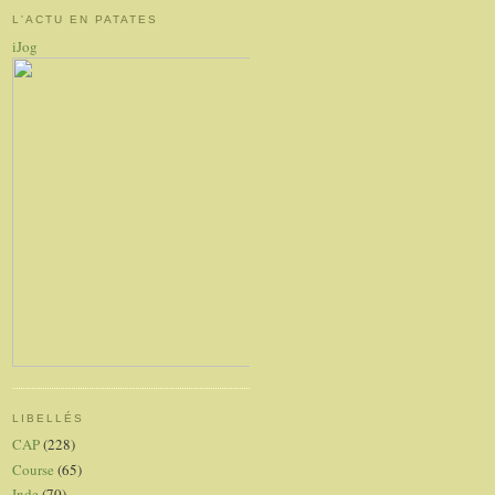
L'ACTU EN PATATES
iJog
LIBELLÉS
CAP
(228)
Course
(65)
Inde
(70)