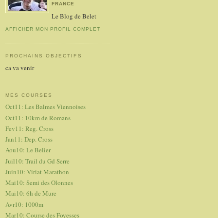
FRANCE
Le Blog de Belet
AFFICHER MON PROFIL COMPLET
PROCHAINS OBJECTIFS
ca va venir
MES COURSES
Oct11: Les Balmes Viennoises
Oct11: 10km de Romans
Fev11: Reg. Cross
Jan11: Dep. Cross
Aou10: Le Belier
Juil10: Trail du Gd Serre
Juin10: Viriat Marathon
Mai10: Semi des Olonnes
Mai10: 6h de Mure
Avr10: 1000m
Mar10: Course des Foyesses