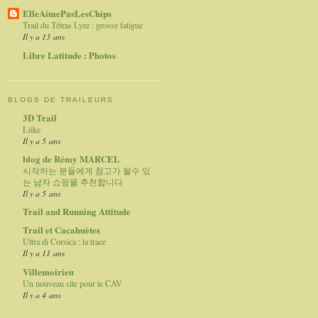
ElleAimePasLesChips
Trail du Tétras Lyre : grosse fatigue
Il y a 13 ans
Libre Latitude : Photos
BLOGS DE TRAILEURS
3D Trail
Liike
Il y a 5 ans
blog de Rémy MARCEL
시작하는 분들에게 참고가 될수 있
는 남자 쇼핑몰 추천합니다
Il y a 5 ans
Trail and Running Attitude
Trail et Cacahuètes
Ultra di Corsica : la trace
Il y a 11 ans
Villemoirieu
Un nouveau site pour le CAV
Il y a 4 ans