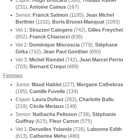
Espoir:
Hugo Brincard
(508),
Thibaut Ravier
(231),
Antoine Camus
(167)
Senior:
Franck Salmon
(1195),
Jean Michel
Berthier
(1102),
Boris Brunet-Manquat
(1093)
Vet 1:
Strazzeri Calogero
(742),
Gilles Freychet
(652),
Franck Chiarucci
(636)
Vet 2:
Dominique Miscoscia
(779),
Stéphane
Girka
(742),
Jean Paul Gonthier
(650)
Vet 3:
Michel Riondet
(742),
Jean Marcel Perrin
(703),
Bernard Crequi
(489)
Femmes
Junior:
Maud Hablot
(227),
Morgane Cathebras
(195),
Camille Fuvelle
(134)
Espoir:
Laura Dufour
(262),
Charlotte Ballu
(219),
Cécile Meriaux
(148)
Senior:
Nathacha Pelisson
(739),
Stéphanie
Guiffray
(615),
Fleur Carron
(575)
Vet 1:
Deruelles Yolande
(726),
Labonne Edith
(613),
Catherine Mehu
(480)