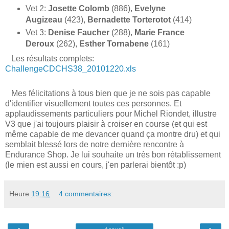
Vet 2:
Josette Colomb
(886),
Evelyne
Augizeau
(423),
Bernadette Torterotot
(414)
Vet 3:
Denise Faucher
(288),
Marie France
Deroux
(262),
Esther Tornabene
(161)
Les résultats complets:
ChallengeCDCHS38_20101220.xls
Mes félicitations à tous bien que je ne sois pas capable
d'identifier visuellement toutes ces personnes. Et
applaudissements particuliers pour Michel Riondet, illustre
V3 que j'ai toujours plaisir à croiser en course (et qui est
même capable de me devancer quand ça montre dru) et qui
semblait blessé lors de notre dernière rencontre à
Endurance Shop. Je lui souhaite un très bon rétablissement
(le mien est aussi en cours, j'en parlerai bientôt :p)
Heure
19:16
4 commentaires: