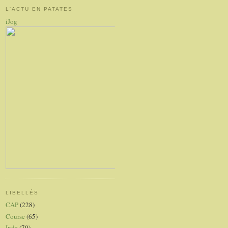
L'ACTU EN PATATES
iJog
LIBELLÉS
CAP
(228)
Course
(65)
Inde
(70)