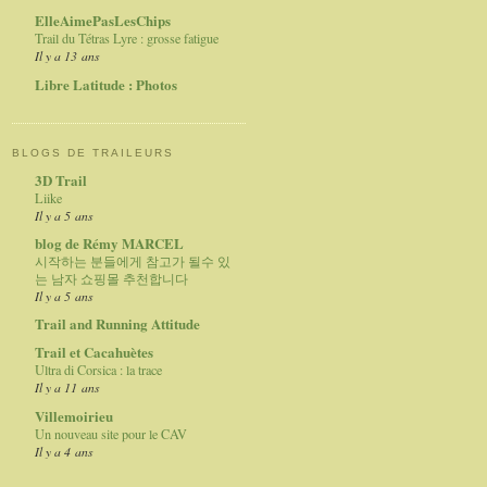
ElleAimePasLesChips
Trail du Tétras Lyre : grosse fatigue
Il y a 13 ans
Libre Latitude : Photos
BLOGS DE TRAILEURS
3D Trail
Liike
Il y a 5 ans
blog de Rémy MARCEL
시작하는 분들에게 참고가 될수 있
는 남자 쇼핑몰 추천합니다
Il y a 5 ans
Trail and Running Attitude
Trail et Cacahuètes
Ultra di Corsica : la trace
Il y a 11 ans
Villemoirieu
Un nouveau site pour le CAV
Il y a 4 ans