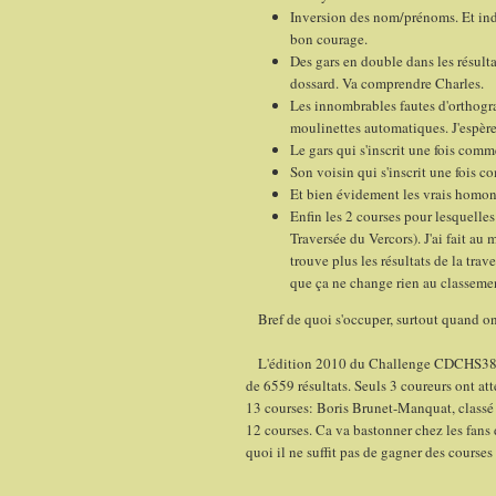
Inversion des nom/prénoms. Et ind
bon courage.
Des gars en double dans les résult
dossard. Va comprendre Charles.
Les innombrables fautes d'orthogra
moulinettes automatiques. J'espère
Le gars qui s'inscrit une fois comm
Son voisin qui s'inscrit une fois 
Et bien évidement les vrais homony
Enfin les 2 courses pour lesquelle
Traversée du Vercors). J'ai fait au
trouve plus les résultats de la tra
que ça ne change rien au classeme
Bref de quoi s'occuper, surtout quand on 
L'édition 2010 du Challenge CDCHS38 com
de 6559 résultats. Seuls 3 coureurs ont at
13 courses: Boris Brunet-Manquat, classé 
12 courses. Ca va bastonner chez les fans
quoi il ne suffit pas de gagner des courses 