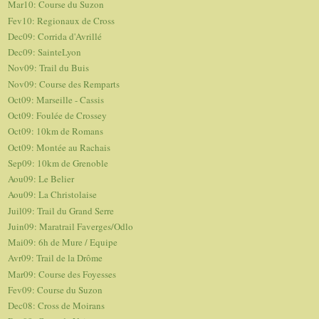
Mar10: Course du Suzon
Fev10: Regionaux de Cross
Dec09: Corrida d'Avrillé
Dec09: SainteLyon
Nov09: Trail du Buis
Nov09: Course des Remparts
Oct09: Marseille - Cassis
Oct09: Foulée de Crossey
Oct09: 10km de Romans
Oct09: Montée au Rachais
Sep09: 10km de Grenoble
Aou09: Le Belier
Aou09: La Christolaise
Juil09: Trail du Grand Serre
Juin09: Maratrail Faverges/Odlo
Mai09: 6h de Mure / Equipe
Avr09: Trail de la Drôme
Mar09: Course des Foyesses
Fev09: Course du Suzon
Dec08: Cross de Moirans