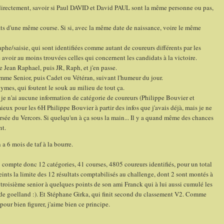
irectement, savoir si Paul DAVID et David PAUL sont la même personne ou pas,
ats d'une même course. Si si, avec la même date de naissance, voire le même
phe/saisie, qui sont identifiées comme autant de coureurs différents par les
 avoir au moins trouvées celles qui concernent les candidats à la victoire.
e Jean Raphael, puis JR, Raph, et j'en passe.
comme Senior, puis Cadet ou Vétéran, suivant l'humeur du jour.
mes, qui foutent le souk au milieu de tout ça.
s je n'ai aucune information de catégorie de coureurs (Philippe Bouvier et
 mieux pour les 6H Philippe Bouvier à partir des infos que j'avais déjà, mais je ne
versée du Vercors. Si quelqu'un à ça sous la main... Il y a quand même des chances
nt.
a 6 mois de taf à la bourre.
pte donc 12 catégories, 41 courses, 4805 coureurs identifiés, pour un total
teints la limite des 12 résultats comptabilisés au challenge, dont 2 sont montés à
troisième senior à quelques points de son ami Franck qui à lui aussi cumulé les
 de goelland :). Et Stéphane Girka, qui finit second du classement V2. Comme
pour bien figurer, j'aime bien ce principe.