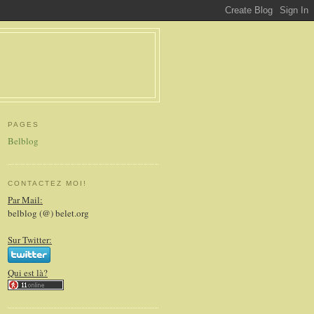
PAGES
Belblog
CONTACTEZ MOI!
Par Mail:
belblog (@) belet.org
Sur Twitter:
Qui est là?