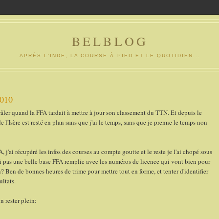
BELBLOG
APRÈS L'INDE, LA COURSE À PIED ET LE QUOTIDIEN...
2010
 râler quand la FFA tardait à mettre à jour son classement du TTN. Et depuis le
 l'Isère est resté en plan sans que j'ai le temps, sans que je prenne le temps non
j'ai récupéré les infos des courses au compte goutte et le reste je l'ai chopé sous
'ai pas une belle base FFA remplie avec les numéros de licence qui vont bien pour
n? Ben de bonnes heures de trime pour mettre tout en forme, et tenter d'identifier
ltats.
n rester plein: