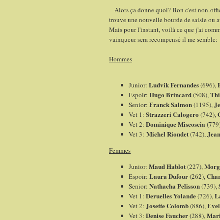
Alors ça donne quoi? Bon c'est non-officie
trouve une nouvelle bourde de saisie ou au
Mais pour l'instant, voilà ce que j'ai c
vainqueur sera recompensé il me semble:
Hommes
Ludvik Fernandes
Junior:
(696),
Hugo Brincard
Thi
Espoir:
(508),
Franck Salmon
Je
Senior:
(1195),
Strazzeri Calogero
Vet 1:
(742),
Dominique Miscoscia
Vet 2:
(779
Michel Riondet
Jean
Vet 3:
(742),
Femmes
Maud Hablot
Morg
Junior:
(227),
Laura Dufour
Char
Espoir:
(262),
Nathacha Pelisson
Senior:
(739),
Deruelles Yolande
L
Vet 1:
(726),
Josette Colomb
Evel
Vet 2:
(886),
Denise Faucher
Mari
Vet 3:
(288),