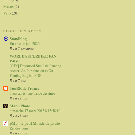
Matos
(5)
Velo
(20)
BLOGS DES POTES
Standblog
En vrac de juin 2026
Il y a 5 semaines
WORLD SUPERBIKE FAN
PAGE
[OJX] Download Still Life Painting
Atelier: An Introduction to Oil
Painting English PDF
Il y a 7 ans
TouRR de France
5 ans après, une bande dessinée
Il y a 12 ans
Manu Photo
dimanche 17 mars 2013 à 13:58:10
Il y a 13 ans
pMp : le petit Monde de paulo
Rendez-vous
Il y a 13 ans