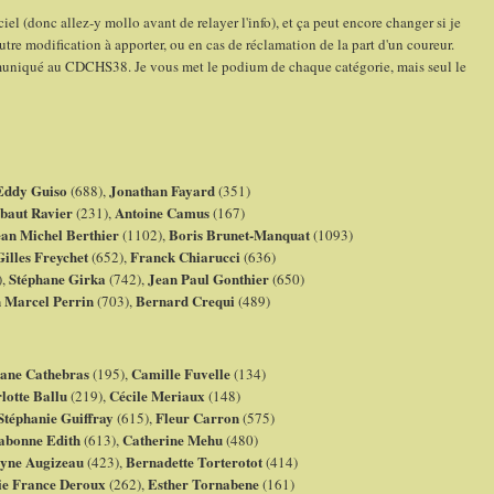
l (donc allez-y mollo avant de relayer l'info), et ça peut encore changer si je
tre modification à apporter, ou en cas de réclamation de la part d'un coureur.
ommuniqué au CDCHS38. Je vous met le podium de chaque catégorie, mais seul le
Eddy Guiso
Jonathan Fayard
(688),
(351)
baut Ravier
Antoine Camus
(231),
(167)
an Michel Berthier
Boris Brunet-Manquat
(1102),
(1093)
Gilles Freychet
Franck Chiarucci
(652),
(636)
Stéphane Girka
Jean Paul Gonthier
),
(742),
(650)
 Marcel Perrin
Bernard Crequi
(703),
(489)
ane Cathebras
Camille Fuvelle
(195),
(134)
lotte Ballu
Cécile Meriaux
(219),
(148)
Stéphanie Guiffray
Fleur Carron
(615),
(575)
abonne Edith
Catherine Mehu
(613),
(480)
yne Augizeau
Bernadette Torterotot
(423),
(414)
e France Deroux
Esther Tornabene
(262),
(161)