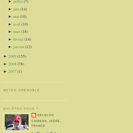
juillet
(7)
►
juin
(14)
►
mai
(10)
►
avril
(10)
►
mars
(18)
►
février
(14)
►
janvier
(12)
►
2009
(155)
►
2008
(78)
►
2007
(1)
►
METEO GRENOBLE
QUI ÊTES-VOUS ?
BELBLOG
CHIRENS, ISÈRE,
FRANCE