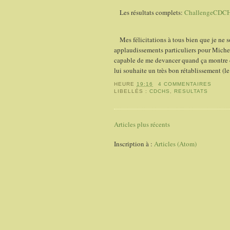
Les résultats complets:
ChallengeCDCH
Mes félicitations à tous bien que je ne so
applaudissements particuliers pour Michel 
capable de me devancer quand ça montre dr
lui souhaite un très bon rétablissement (le 
HEURE
19:16
4 COMMENTAIRES
LIBELLÉS :
CDCHS
,
RESULTATS
Articles plus récents
Inscription à :
Articles (Atom)