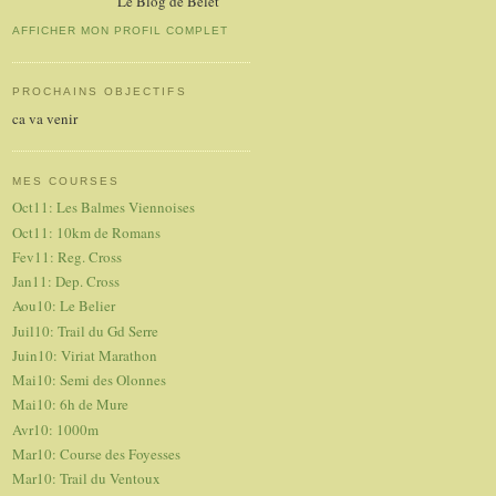
Le Blog de Belet
AFFICHER MON PROFIL COMPLET
PROCHAINS OBJECTIFS
ca va venir
MES COURSES
Oct11: Les Balmes Viennoises
Oct11: 10km de Romans
Fev11: Reg. Cross
Jan11: Dep. Cross
Aou10: Le Belier
Juil10: Trail du Gd Serre
Juin10: Viriat Marathon
Mai10: Semi des Olonnes
Mai10: 6h de Mure
Avr10: 1000m
Mar10: Course des Foyesses
Mar10: Trail du Ventoux