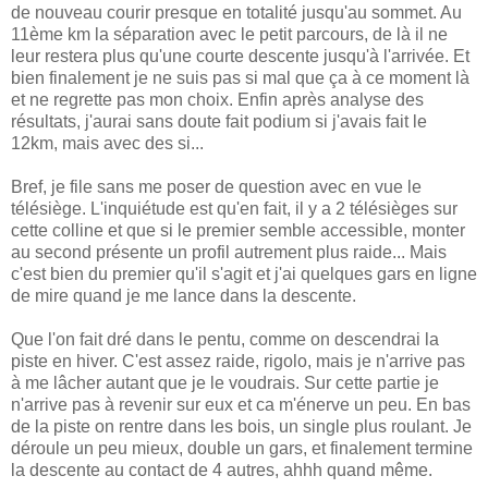
de nouveau courir presque en totalité jusqu'au sommet. Au
11ème km la séparation avec le petit parcours, de là il ne
leur restera plus qu'une courte descente jusqu'à l'arrivée. Et
bien finalement je ne suis pas si mal que ça à ce moment là
et ne regrette pas mon choix. Enfin après analyse des
résultats, j'aurai sans doute fait podium si j'avais fait le
12km, mais avec des si...
Bref, je file sans me poser de question avec en vue le
télésiège. L'inquiétude est qu'en fait, il y a 2 télésièges sur
cette colline et que si le premier semble accessible, monter
au second présente un profil autrement plus raide... Mais
c'est bien du premier qu'il s'agit et j'ai quelques gars en ligne
de mire quand je me lance dans la descente.
Que l'on fait dré dans le pentu, comme on descendrai la
piste en hiver. C'est assez raide, rigolo, mais je n'arrive pas
à me lâcher autant que je le voudrais. Sur cette partie je
n'arrive pas à revenir sur eux et ca m'énerve un peu. En bas
de la piste on rentre dans les bois, un single plus roulant. Je
déroule un peu mieux, double un gars, et finalement termine
la descente au contact de 4 autres, ahhh quand même.