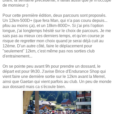
Blanc la semaine précédente, il fallait aussi que je m'occupe
de monsieur :)
Pour cette première édition, deux parcours sont proposés.
Un 12km-500D+ (que fera Man, qui n'a pas couru depuis...
pfou au moins ça), et un 18km-800D+. Si j'ai pris l'option
longue, j'ai longtemps hésité sur le choix de parcours. Je me
sais pas au mieux ces derniers temps, et qu'en course je
risque de regretter mon choix quand je serai déjà cuit au
12ème. D'un autre côté, faire le déplacement pour
"seulement" 12km, c'est même pas nos sorties club
d'entrainement...
On se pointe peu avant 9h pour prendre un dossard, le
départ est pour 9h30. J'avise Brice d'Endurance Shop qui
vient faire une dernière sortie sur le 12km avant la Merrel,
ainsi que Gaetan qui vient parfois au club. Un peu de monde
aux dossard mais ca s'écoule bien.