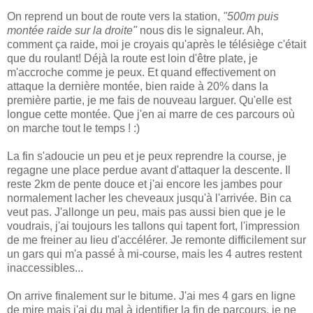
On reprend un bout de route vers la station,
"500m puis
montée raide sur la droite"
nous dis le signaleur. Ah,
comment ça raide, moi je croyais qu'après le télésiège c'était
que du roulant! Déjà la route est loin d'être plate, je
m'accroche comme je peux. Et quand effectivement on
attaque la dernière montée, bien raide à 20% dans la
première partie, je me fais de nouveau larguer. Qu'elle est
longue cette montée. Que j'en ai marre de ces parcours où
on marche tout le temps ! :)
La fin s'adoucie un peu et je peux reprendre la course, je
regagne une place perdue avant d'attaquer la descente. Il
reste 2km de pente douce et j'ai encore les jambes pour
normalement lacher les cheveaux jusqu'à l'arrivée. Bin ca
veut pas. J'allonge un peu, mais pas aussi bien que je le
voudrais, j'ai toujours les tallons qui tapent fort, l'impression
de me freiner au lieu d'accélérer. Je remonte difficilement sur
un gars qui m'a passé à mi-course, mais les 4 autres restent
inaccessibles...
On arrive finalement sur le bitume. J'ai mes 4 gars en ligne
de mire mais j'ai du mal à identifier la fin de parcours, je ne