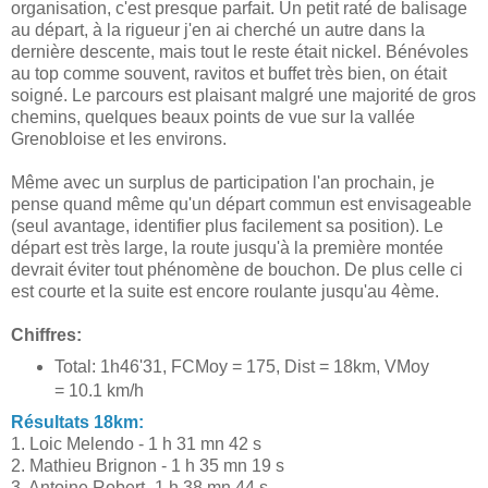
organisation, c'est presque parfait. Un petit raté de balisage
au départ, à la rigueur j'en ai cherché un autre dans la
dernière descente, mais tout le reste était nickel. Bénévoles
au top comme souvent, ravitos et buffet très bien, on était
soigné. Le parcours est plaisant malgré une majorité de gros
chemins, quelques beaux points de vue sur la vallée
Grenobloise et les environs.
Même avec un surplus de participation l'an prochain, je
pense quand même qu'un départ commun est envisageable
(seul avantage, identifier plus facilement sa position). Le
départ est très large, la route jusqu'à la première montée
devrait éviter tout phénomène de bouchon. De plus celle ci
est courte et la suite est encore roulante jusqu'au 4ème.
Chiffres:
Total: 1h46'31, FCMoy = 175, Dist = 18km, VMoy
= 10.1 km/h
Résultats 18km:
1. Loic Melendo - 1 h 31 mn 42 s
2. Mathieu Brignon - 1 h 35 mn 19 s
3. Antoine Robert -1 h 38 mn 44 s