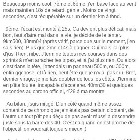
Beaucoup moins cool. 7ème et 8ème, j'en bave face au vent
mais maintien 18s de retard, génial. Moins de vingt
secondes, c'est récupérable sur un dernier km à fond.
9ème, l'écart est monté à 25s. Ca devient plus délicat, mais
bon, faut s'faire mal dans la vie, je décide de le tenter.
9km500, 38mn04 (après vérif, parce que sur le moment, j'en
sais rien). Plus que 2mn et 4s à gagner. Oui mais j'ai plus
d'jus. Rien, nibe. J'termine toutes mes courses dans des
sprints à m'en arracher les tripes, et là j'ai plus rien. Ou alors
c'est dans la tête, j'attendais un panneau 500m, ou 300m,
enfin qqchose, et là rien, peut être que je n'y ai pas cru. Bref,
dernier virage, je me fais doubler de tous les côtés. J'termine
en p'tite foulée, incapable d'accelerer. 40mn30 et quelques
secondes au chrono officiel, 4'29 à ma montre.
Au bilan, j'suis mitigé. D'un côté quand même assez
content de ce chrono que je n'étais pas certain d'obtenir, de
l'autre un tout p'tit peu déçu de pas avoir réussi à descendre
juste sous la barre des 40. C'est ca quand on est proche de
l'objectif, on voudrait toujours mieux :)