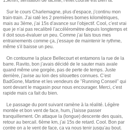
15km/h, sensation de facilité, l'effet course est bien là.
Sur le cours Charlemagne, plus d'espace, j'continu mon
train-train. J'ai raté les 2 premières bornes kilométriques,
mais au 3ème, j'ai 15s d'avance sur l'objectif. Cool, c'est vrai
que je n'ai pas recalibré l'accéléromètre depuis longtemps et
il doit sous-évaluer un peu. Comme j'ai fais tous mes
entrainements comme ça, j'essaye de maintenir le rythme,
même s'il baisse un peu.
On contourne la place Bellecourt et entamons la rue de la
barre. Ravito, bon j'avais décidé de le sauter mais avale
quand même une gorgée, pas de perte de temps. Juste
derrière, j'avise au loin des silouettes connues. C'est
BadGone, Martine et les vendeurs de "Running Conseil" qui
sont devant le magasin pour nous encourager. Merci, c'est
rapide mais ca fait du bien.
Le passage du pont suivant ramène à la réalité. Légère
montée et bon vent de face, hum, j'laisse passer
tranquillement. On attaque la (longue) descente des quais,
retour au bercail. 6ème km, j'ai 15s de retard. Cool. Bon par
contre on a le vent de face, ca va nous tenir jusqu'au bout.