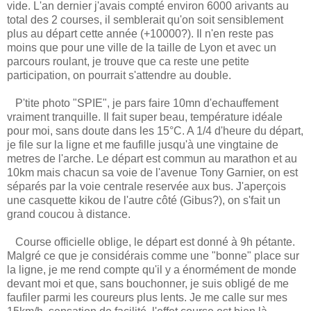
vide. L'an dernier j'avais compté environ 6000 arivants au
total des 2 courses, il semblerait qu'on soit sensiblement
plus au départ cette année (+10000?). Il n'en reste pas
moins que pour une ville de la taille de Lyon et avec un
parcours roulant, je trouve que ca reste une petite
participation, on pourrait s'attendre au double.
P'tite photo "SPIE", je pars faire 10mn d'echauffement
vraiment tranquille. Il fait super beau, température idéale
pour moi, sans doute dans les 15°C. A 1/4 d'heure du départ,
je file sur la ligne et me faufille jusqu'à une vingtaine de
metres de l'arche. Le départ est commun au marathon et au
10km mais chacun sa voie de l'avenue Tony Garnier, on est
séparés par la voie centrale reservée aux bus. J'aperçois
une casquette kikou de l'autre côté (Gibus?), on s'fait un
grand coucou à distance.
Course officielle oblige, le départ est donné à 9h pétante.
Malgré ce que je considérais comme une "bonne" place sur
la ligne, je me rend compte qu'il y a énormément de monde
devant moi et que, sans bouchonner, je suis obligé de me
faufiler parmi les coureurs plus lents. Je me calle sur mes