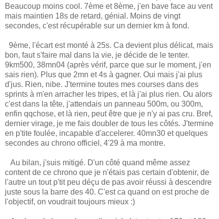
Beaucoup moins cool. 7ème et 8ème, j'en bave face au vent
mais maintien 18s de retard, génial. Moins de vingt
secondes, c'est récupérable sur un dernier km à fond.
9ème, l'écart est monté à 25s. Ca devient plus délicat, mais
bon, faut s'faire mal dans la vie, je décide de le tenter.
9km500, 38mn04 (après vérif, parce que sur le moment, j'en
sais rien). Plus que 2mn et 4s à gagner. Oui mais j'ai plus
d'jus. Rien, nibe. J'termine toutes mes courses dans des
sprints à m'en arracher les tripes, et là j'ai plus rien. Ou alors
c'est dans la tête, j'attendais un panneau 500m, ou 300m,
enfin qqchose, et là rien, peut être que je n'y ai pas cru. Bref,
dernier virage, je me fais doubler de tous les côtés. J'termine
en p'tite foulée, incapable d'accelerer. 40mn30 et quelques
secondes au chrono officiel, 4'29 à ma montre.
Au bilan, j'suis mitigé. D'un côté quand même assez
content de ce chrono que je n'étais pas certain d'obtenir, de
l'autre un tout p'tit peu déçu de pas avoir réussi à descendre
juste sous la barre des 40. C'est ca quand on est proche de
l'objectif, on voudrait toujours mieux :)