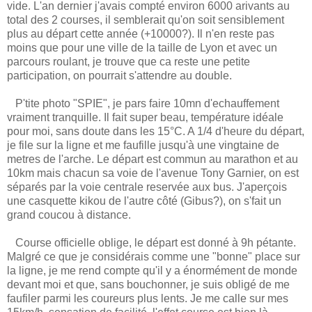
vide. L'an dernier j'avais compté environ 6000 arivants au
total des 2 courses, il semblerait qu'on soit sensiblement
plus au départ cette année (+10000?). Il n'en reste pas
moins que pour une ville de la taille de Lyon et avec un
parcours roulant, je trouve que ca reste une petite
participation, on pourrait s'attendre au double.
P'tite photo "SPIE", je pars faire 10mn d'echauffement
vraiment tranquille. Il fait super beau, température idéale
pour moi, sans doute dans les 15°C. A 1/4 d'heure du départ,
je file sur la ligne et me faufille jusqu'à une vingtaine de
metres de l'arche. Le départ est commun au marathon et au
10km mais chacun sa voie de l'avenue Tony Garnier, on est
séparés par la voie centrale reservée aux bus. J'aperçois
une casquette kikou de l'autre côté (Gibus?), on s'fait un
grand coucou à distance.
Course officielle oblige, le départ est donné à 9h pétante.
Malgré ce que je considérais comme une "bonne" place sur
la ligne, je me rend compte qu'il y a énormément de monde
devant moi et que, sans bouchonner, je suis obligé de me
faufiler parmi les coureurs plus lents. Je me calle sur mes