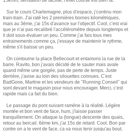
15km/h, sensation de facilité, l'effet course est bien là.
Sur le cours Charlemagne, plus d'espace, j'continu mon
train-train. J'ai raté les 2 premières bornes kilométriques,
mais au 3ème, j'ai 15s d'avance sur l'objectif. Cool, c'est vrai
que je n'ai pas recalibré l'accéléromètre depuis longtemps et
il doit sous-évaluer un peu. Comme j'ai fais tous mes
entrainements comme ça, j'essaye de maintenir le rythme,
même s'il baisse un peu.
On contourne la place Bellecourt et entamons la rue de la
barre. Ravito, bon j'avais décidé de le sauter mais avale
quand même une gorgée, pas de perte de temps. Juste
derrière, j'avise au loin des silouettes connues. C'est
BadGone, Martine et les vendeurs de "Running Conseil" qui
sont devant le magasin pour nous encourager. Merci, c'est
rapide mais ca fait du bien.
Le passage du pont suivant ramène à la réalité. Légère
montée et bon vent de face, hum, j'laisse passer
tranquillement. On attaque la (longue) descente des quais,
retour au bercail. 6ème km, j'ai 15s de retard. Cool. Bon par
contre on a le vent de face, ca va nous tenir jusqu'au bout.