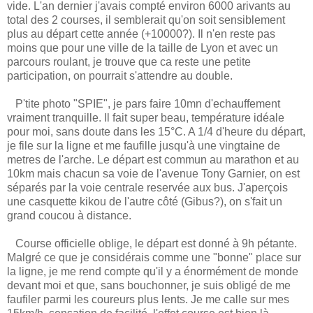
vide. L'an dernier j'avais compté environ 6000 arivants au
total des 2 courses, il semblerait qu'on soit sensiblement
plus au départ cette année (+10000?). Il n'en reste pas
moins que pour une ville de la taille de Lyon et avec un
parcours roulant, je trouve que ca reste une petite
participation, on pourrait s'attendre au double.
P'tite photo "SPIE", je pars faire 10mn d'echauffement
vraiment tranquille. Il fait super beau, température idéale
pour moi, sans doute dans les 15°C. A 1/4 d'heure du départ,
je file sur la ligne et me faufille jusqu'à une vingtaine de
metres de l'arche. Le départ est commun au marathon et au
10km mais chacun sa voie de l'avenue Tony Garnier, on est
séparés par la voie centrale reservée aux bus. J'aperçois
une casquette kikou de l'autre côté (Gibus?), on s'fait un
grand coucou à distance.
Course officielle oblige, le départ est donné à 9h pétante.
Malgré ce que je considérais comme une "bonne" place sur
la ligne, je me rend compte qu'il y a énormément de monde
devant moi et que, sans bouchonner, je suis obligé de me
faufiler parmi les coureurs plus lents. Je me calle sur mes