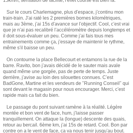
15km/h, sensation de facilité, l'effet course est bien là.
Sur le cours Charlemagne, plus d'espace, j'continu mon
train-train. J'ai raté les 2 premières bornes kilométriques,
mais au 3ème, j'ai 15s d'avance sur l'objectif. Cool, c'est vrai
que je n'ai pas recalibré l'accéléromètre depuis longtemps et
il doit sous-évaluer un peu. Comme j'ai fais tous mes
entrainements comme ça, j'essaye de maintenir le rythme,
même s'il baisse un peu.
On contourne la place Bellecourt et entamons la rue de la
barre. Ravito, bon j'avais décidé de le sauter mais avale
quand même une gorgée, pas de perte de temps. Juste
derrière, j'avise au loin des silouettes connues. C'est
BadGone, Martine et les vendeurs de "Running Conseil" qui
sont devant le magasin pour nous encourager. Merci, c'est
rapide mais ca fait du bien.
Le passage du pont suivant ramène à la réalité. Légère
montée et bon vent de face, hum, j'laisse passer
tranquillement. On attaque la (longue) descente des quais,
retour au bercail. 6ème km, j'ai 15s de retard. Cool. Bon par
contre on a le vent de face, ca va nous tenir jusqu'au bout.