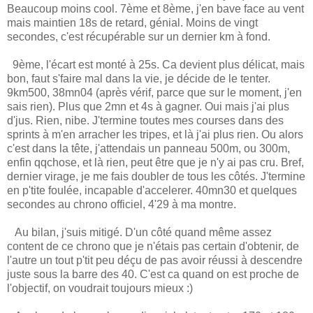
Beaucoup moins cool. 7ème et 8ème, j'en bave face au vent
mais maintien 18s de retard, génial. Moins de vingt
secondes, c'est récupérable sur un dernier km à fond.
9ème, l'écart est monté à 25s. Ca devient plus délicat, mais
bon, faut s'faire mal dans la vie, je décide de le tenter.
9km500, 38mn04 (après vérif, parce que sur le moment, j'en
sais rien). Plus que 2mn et 4s à gagner. Oui mais j'ai plus
d'jus. Rien, nibe. J'termine toutes mes courses dans des
sprints à m'en arracher les tripes, et là j'ai plus rien. Ou alors
c'est dans la tête, j'attendais un panneau 500m, ou 300m,
enfin qqchose, et là rien, peut être que je n'y ai pas cru. Bref,
dernier virage, je me fais doubler de tous les côtés. J'termine
en p'tite foulée, incapable d'accelerer. 40mn30 et quelques
secondes au chrono officiel, 4'29 à ma montre.
Au bilan, j'suis mitigé. D'un côté quand même assez
content de ce chrono que je n'étais pas certain d'obtenir, de
l'autre un tout p'tit peu déçu de pas avoir réussi à descendre
juste sous la barre des 40. C'est ca quand on est proche de
l'objectif, on voudrait toujours mieux :)